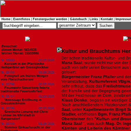
Home
|
Eventfotos
|
Fenstergucker werden
|
Gästebuch
|
Links
|
Kontakt
|
Impressu
Besucher:
diesen Monat: 5614535
Kultur und Brauchtums Herb
letzten Monat: 15503886
Der schon traditionelle Kultur- und 
Nr. 18800
03.08.2026
Maria Saal
, wurde nicht nur von der
Konzert in der Pfarrkirche
auch von sehr vielen Besuchern aus 
Heiligenblut am Grossglockner
gefeiert.
Nr. 18799
03.08.2026
Fotogruß am frühen Morgen
Bürgermeister Franz Pfaller
und der
vom Flatschachersee
Veranstaltung,
Kulturreferent VBgm.
Nr. 18798
02.08.2026
sehr erfreut, dass das
Freilichtmuse
Feuerwehr Steuerberg feierte
der Familie und der Begegnung gewor
traditionelle Feuerwehrfest
Mit der Festmesse im Dom, zelebrier
Nr. 18797
02.08.2026
Klaus Donko
, begann ein würdiger 
Vernissage Eröffnung in
Grosskirchheim
Nach anschließendem Platzkonzert 
Nr. 18796
02.08.2026
Saal,
unter
Kapellmeisterin Birgit 
Szenische Lesung mit Chris
Stadler,
eröffneten
Bgm. Franz Pfall
Lohner im Wirtstadl in
Obersteiner
den
"Kultur- und Bra
Rangersdorf
Maria Saal
", was auch
Mag. Dr. In
Nr. 18795
01.08.2026
Sommer Einkaufsnacht in der
Kärnten und Leiterin des Kärntner
Tiebelstadt