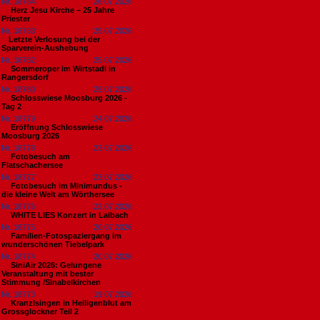
Nr. 18784
26.07.2026
Herz Jesu Kirche – 25 Jahre
Priester
Nr. 18783
25.07.2026
​Letzte Verlosung bei der
Sparverein-Aushebung
Nr. 18782
25.07.2026
Sommeroper im Wirtstadl in
Rangersdorf
Nr. 18780
25.07.2026
Schlosswiese Moosburg 2026 -
Tag 2
Nr. 18779
24.07.2026
Eröffnung Schlosswiese
Moosburg 2026
Nr. 18778
23.07.2026
Fotobesuch am
Flatschachersee
Nr. 18777
23.07.2026
Fotobesuch im Minimundus -
die kleine Welt am Wörthersee
Nr. 18776
22.07.2026
WHITE LIES Konzert in Laibach
Nr. 18775
20.07.2026
Familien-Fotospaziergang im
wunderschönen Tiebelpark
Nr. 18774
20.07.2026
SiniAir 2026: Gelungene
Veranstaltung mit bester
Stimmung /Sinabelkirchen
Nr. 18773
19.07.2026
Kranzlsingen in Heiligenblut am
Grossglockner Teil 2