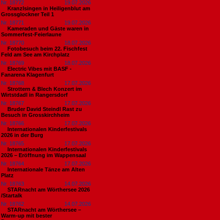
Nr. 18772
19.07.2026
Kranzlsingen in Heiligenblut am
Grossglockner Teil 1
Nr. 18771
19.07.2026
Kameraden und Gäste waren in
Sommerfest-Feierlaune
Nr. 18770
18.07.2026
Fotobesuch beim 22. Fischfest
Feld am See am Kirchplatz
Nr. 18769
18.07.2026
Electric Vibes mit BASF -
Fanarena Klagenfurt
Nr. 18768
17.07.2026
Strottern & Blech Konzert im
Wirtstdadl in Rangersdorf
Nr. 18767
17.07.2026
Bruder David Steindl Rast zu
Besuch in Grosskirchheim
Nr. 18766
17.07.2026
Internationalen Kinderfestivals
2026 in der Burg
Nr. 18765
17.07.2026
Internationalen Kinderfestivals
2026 – Eröffnung im Wappensaal
Nr. 18764
17.07.2026
Internationale Tänze am Alten
Platz
Nr. 18763
14.07.2026
STARnacht am Wörthersee 2026
/Startalk
Nr. 18762
14.07.2026
STARnacht am Wörthersee –
Warm-up mit bester