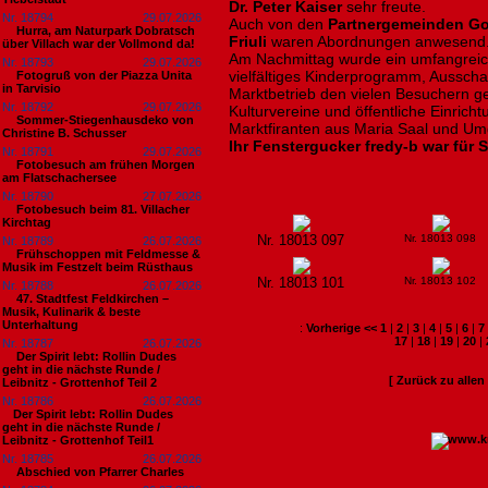
Dr. Peter Kaiser
sehr freute.
Nr. 18794
29.07.2026
Auch von den
Partnergemeinden Go
Hurra, am Naturpark Dobratsch
Friuli
waren Abordnungen anwesend
über Villach war der Vollmond da!
Am Nachmittag wurde ein umfangreic
Nr. 18793
29.07.2026
vielfältiges Kinderprogramm, Ausscha
Fotogruß von der Piazza Unita
in Tarvisio
Marktbetrieb den vielen Besuchern g
Nr. 18792
29.07.2026
Kulturvereine und öffentliche Einric
Sommer-Stiegenhausdeko von
Marktfiranten aus Maria Saal und U
Christine B. Schusser
Ihr Fenstergucker fredy-b war für S
Nr. 18791
29.07.2026
Fotobesuch am frühen Morgen
am Flatschachersee
Nr. 18790
27.07.2026
Fotobesuch beim 81. Villacher
Kirchtag
Nr. 18013 097
Nr. 18013 098
Nr. 18789
26.07.2026
Frühschoppen mit Feldmesse &
Musik im Festzelt beim Rüsthaus
Nr. 18013 101
Nr. 18013 102
Nr. 18788
26.07.2026
47. Stadtfest Feldkirchen –
Musik, Kulinarik & beste
Unterhaltung
:
Vorherige <<
1
|
2
|
3
|
4
|
5
|
6
|
7
17
|
18
|
19
|
20
|
Nr. 18787
26.07.2026
Der Spirit lebt: Rollin Dudes
geht in die nächste Runde /
[ Zurück zu alle
Leibnitz - Grottenhof Teil 2
Nr. 18786
26.07.2026
​Der Spirit lebt: Rollin Dudes
geht in die nächste Runde /
Leibnitz - Grottenhof Teil1
Nr. 18785
26.07.2026
Abschied von Pfarrer Charles