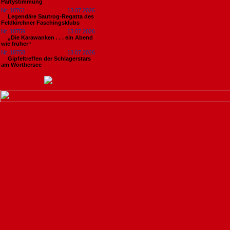
Partystimmung
Nr. 18761
13.07.2026
Legendäre Sautrog-Regatta des
Feldkirchner Faschingsklubs
Nr. 18759
13.07.2026
„Die Karawanken . . . ein Abend
wie früher“
Nr. 18758
13.07.2026
Gipfeltreffen der Schlagerstars
am Wörthersee