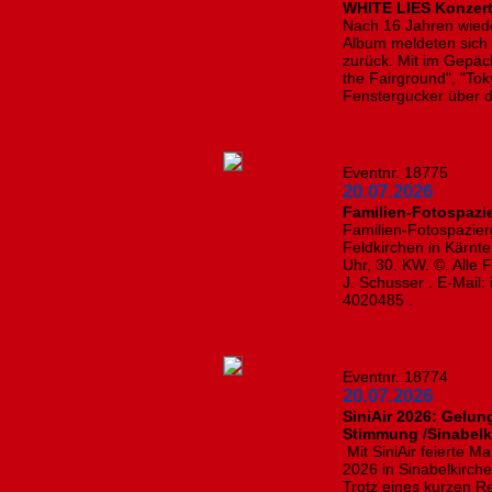
WHITE LIES Konzert
Nach 16 Jahren wiede
Album meldeten sich 
zurück. Mit im Gepäck 
the Fairground", "Tok
Fenstergucker über d
Eventnr. 18775
20.07.2026
Familien-Fotospazi
Familien-Fotospazie
Feldkirchen in Kärnt
Uhr, 30. KW. ©. Alle
J. Schusser . E-Mail:
4020485 .
Eventnr. 18774
20.07.2026
SiniAir 2026: Gelun
Stimmung /Sinabelk
Mit SiniAir feierte 
2026 in Sinabelkirch
Trotz eines kurzen R