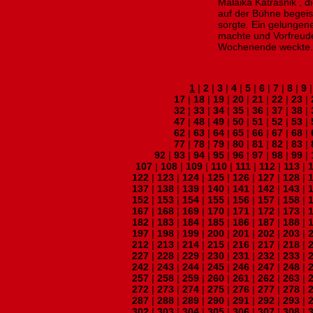
Malaika Katrasnik , d
auf der Bühne begei
sorgte. Ein gelungene
machte und Vorfreude
Wochenende weckte. F
1
|
2
|
3
|
4
|
5
|
6
|
7
|
8
|
9
17
|
18
|
19
|
20
|
21
|
22
|
23
|
32
|
33
|
34
|
35
|
36
|
37
|
38
|
47
|
48
|
49
|
50
|
51
|
52
|
53
|
62
|
63
|
64
|
65
|
66
|
67
|
68
|
77
|
78
|
79
|
80
|
81
|
82
|
83
|
92
|
93
|
94
|
95
|
96
|
97
|
98
|
99
|
107
|
108
|
109
|
110
|
111
|
112
|
113
|
122
|
123
|
124
|
125
|
126
|
127
|
128
|
137
|
138
|
139
|
140
|
141
|
142
|
143
|
152
|
153
|
154
|
155
|
156
|
157
|
158
|
167
|
168
|
169
|
170
|
171
|
172
|
173
|
182
|
183
|
184
|
185
|
186
|
187
|
188
|
197
|
198
|
199
|
200
|
201
|
202
|
203
|
212
|
213
|
214
|
215
|
216
|
217
|
218
|
227
|
228
|
229
|
230
|
231
|
232
|
233
|
242
|
243
|
244
|
245
|
246
|
247
|
248
|
257
|
258
|
259
|
260
|
261
|
262
|
263
|
272
|
273
|
274
|
275
|
276
|
277
|
278
|
287
|
288
|
289
|
290
|
291
|
292
|
293
|
302
|
303
|
304
|
305
|
306
|
307
|
308
|