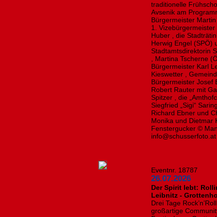
traditionelle Frühsc
Avsenik am Program
Bürgermeister Martin 
1. Vizebürgermeister
Huber , die Stadträt
Herwig Engel (SPÖ) 
Stadtamtsdirektorin 
, Martina Tscherne (Ö
Bürgermeister Karl L
Kieswetter , Gemeind
Bürgermeister Josef
Robert Rauter mit Gat
Spitzer , die „Amthof
Siegfried „Sigi“ Sari
Richard Ebner und Ch
Monika und Dietmar K
Fenstergucker © Manf
info@schusserfoto.at
Eventnr. 18787
26.07.2026
Der Spirit lebt: Rol
Leibnitz - Grottenho
Drei Tage Rock’n’Rol
großartige Community