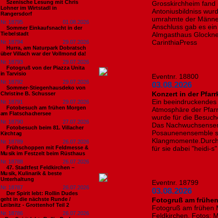
Szenische Lesung mit Chris
Grosskirchheim fand i
Lohner im Wirtstadl in
Antoniusbildniss wur
Rangersdorf
umrahmte der Männer
Nr. 18795
01.08.2026
Anschluss gab es ei
Sommer Einkaufsnacht in der
Tiebelstadt
Almgasthaus Glocknerb
CarinthiaPress
Nr. 18794
29.07.2026
Hurra, am Naturpark Dobratsch
über Villach war der Vollmond da!
Nr. 18793
29.07.2026
Fotogruß von der Piazza Unita
in Tarvisio
Eventnr. 18800
Nr. 18792
29.07.2026
03.08.2026
Sommer-Stiegenhausdeko von
Konzert in der Pfar
Christine B. Schusser
Ein beeindruckendes K
Nr. 18791
29.07.2026
Fotobesuch am frühen Morgen
Atmosphäre der Pfarr
am Flatschachersee
wurde für die Besuc
Nr. 18790
27.07.2026
Das Nachwuchsensem
Fotobesuch beim 81. Villacher
Posaunenensemble so
Kirchtag
Klangmomente.Durch 
Nr. 18789
26.07.2026
Frühschoppen mit Feldmesse &
für sie dabei "heidi-
Musik im Festzelt beim Rüsthaus
Nr. 18788
26.07.2026
47. Stadtfest Feldkirchen –
Musik, Kulinarik & beste
Unterhaltung
Eventnr. 18799
Nr. 18787
26.07.2026
03.08.2026
Der Spirit lebt: Rollin Dudes
geht in die nächste Runde /
Fotogruß am frühe
Leibnitz - Grottenhof Teil 2
Fotogruß am frühen 
Nr. 18786
26.07.2026
Feldkirchen. Fotos: 