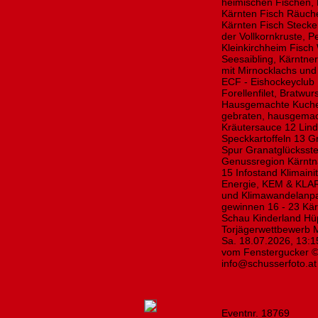
heimischen Fischen,
Kärnten Fisch Räuch
Kärnten Fisch Stecker
der Vollkornkruste, 
Kleinkirchheim Fisch
Seesaibling, Kärntne
mit Mirnocklachs und
ECF - Eishockeyclub
Forellenfilet, Bratw
Hausgemachte Kuchen
gebraten, hausgemach
Kräutersauce 12 Linde
Speckkartoffeln 13 G
Spur Granatglücksste
Genussregion Kärntn
15 Infostand Klimaini
Energie, KEM & KLAR
und Klimawandelanpa
gewinnen 16 - 23 Kär
Schau Kinderland Hü
Torjägerwettbewerb M
Sa. 18.07.2026, 13:1
vom Fenstergucker © 
info@schusserfoto.at
Eventnr. 18769