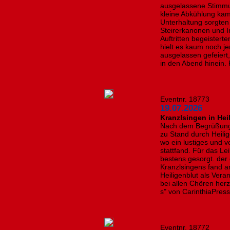
ausgelassene Stimmun
kleine Abkühlung kam
Unterhaltung sorgten 
Steirerkanonen und I
Auftritten begeisterte
hielt es kaum noch j
ausgelassen gefeiert,
in den Abend hinein. 
Eventnr. 18773
19.07.2026
Kranzlsingen in Hei
Nach dem Begrüßung
zu Stand durch Heili
wo ein lustiges und 
stattfand. Für das L
bestens gesorgt. der
Kranzlsingens fand a
Heiligenblut als Vera
bei allen Chören herzl
s" von CarinthiaPres
Eventnr. 18772