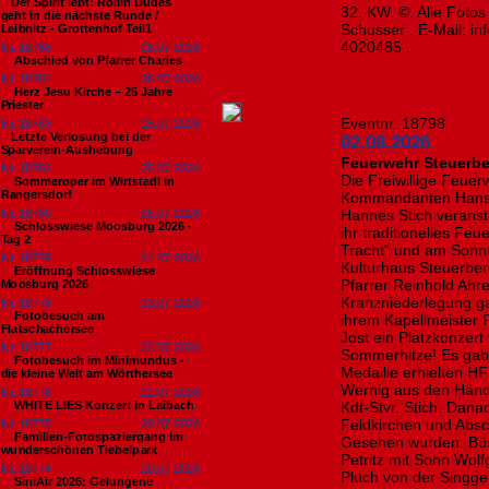
​Der Spirit lebt: Rollin Dudes
32. KW. ©. Alle Foto
geht in die nächste Runde /
Schusser . E-Mail: i
Leibnitz - Grottenhof Teil1
4020485 .
Nr. 18785
26.07.2026
Abschied von Pfarrer Charles
Nr. 18784
26.07.2026
Herz Jesu Kirche – 25 Jahre
Priester
Eventnr. 18798
Nr. 18783
25.07.2026
​Letzte Verlosung bei der
02.08.2026
Sparverein-Aushebung
Feuerwehr Steuerber
Nr. 18782
25.07.2026
Die Freiwillige Feue
Sommeroper im Wirtstadl in
Rangersdorf
Kommandanten Hans 
Nr. 18780
25.07.2026
Hannes Stich veranst
Schlosswiese Moosburg 2026 -
ihr traditionelles Feu
Tag 2
Tracht“ und am Sonnt
Nr. 18779
24.07.2026
Kulturhaus Steuerber
Eröffnung Schlosswiese
Pfarrer Reinhold Ahre
Moosburg 2026
Kranzniederlegung ga
Nr. 18778
23.07.2026
Fotobesuch am
ihrem Kapellmeister
Flatschachersee
Jost ein Platzkonzer
Nr. 18777
23.07.2026
Sommerhitze! Es gab
Fotobesuch im Minimundus -
Medaille erhielten H
die kleine Welt am Wörthersee
Wernig aus den Hän
Nr. 18776
22.07.2026
WHITE LIES Konzert in Laibach
Kdt-Stvr. Stich. Dana
Feldkirchen und Absc
Nr. 18775
20.07.2026
Familien-Fotospaziergang im
Gesehen wurden: Bür
wunderschönen Tiebelpark
Petritz mit Sohn Wolf
Nr. 18774
20.07.2026
Pluch von der Singge
SiniAir 2026: Gelungene