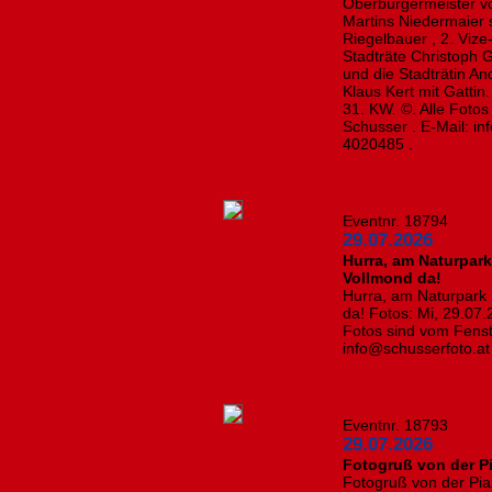
Oberbürgermeister v
Martins Niedermaier s
Riegelbauer , 2. Vize
Stadträte Christoph 
und die Stadträtin An
Klaus Kert mit Gattin
31. KW. ©. Alle Foto
Schusser . E-Mail: i
4020485 .
Eventnr. 18794
29.07.2026
Hurra, am Naturpark
Vollmond da!
Hurra, am Naturpark 
da! Fotos: Mi, 29.07.
Fotos sind vom Fenst
info@schusserfoto.a
Eventnr. 18793
29.07.2026
Fotogruß von der Pi
Fotogruß von der Piaz