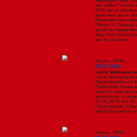
seelsorglich tätig. 2
war seither Provisor i
2020 war er überdies 
Außerdem war er seit
Dekanates Obervellac
Pfarren St. Theresia
wurde die Heilige Mes
Mag. Erich Glantschni
war für sie dabei
Eventnr. 18783
25.07.2026
​Letzte Verlosung b
Letzte Verlosung bei
Bahnhofsbuffet von 
Feldkirchen. Danke 
bereit ist, eine alte 
weiterführen zu lasse
19:15_20:30 Uhr, 30.
Fenstergucker © Manf
info@schusserfoto.a
Eventnr. 18782