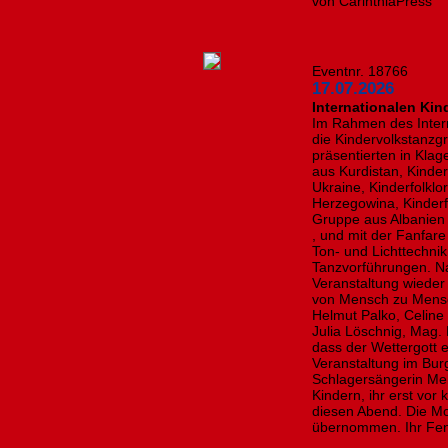
von CarinthiaPress
Eventnr. 18766
17.07.2026
Internationalen Kin
Im Rahmen des Intern
die Kindervolkstanzg
präsentierten in Kla
aus Kurdistan, Kinde
Ukraine, Kinderfolkl
Herzegowina, Kinderf
Gruppe aus Albanien 
, und mit der Fanfare 
Ton- und Lichttechnik
Tanzvorführungen. Na
Veranstaltung wieder
von Mensch zu Mens
Helmut Palko, Celine
Julia Löschnig, Mag. 
dass der Wettergott e
Veranstaltung im Bur
Schlagersängerin Mel
Kindern, ihr erst vor
diesen Abend. Die Mo
übernommen. Ihr Fens