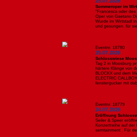
25.07.2026
Sommeroper im Wirt
"Francesca oder des
Oper von Gaetano Do
Wurde im Wirtstadl in
und gesungen. für sie
Eventnr. 18780
25.07.2026
Schlosswiese Moosb
Tag 2 in Moosburg p
härtere Klänge von 
BLOCKX und dem Meta
ELECTRIC CALLBOY a
fenstergucker mit dab
Eventnr. 18779
24.07.2026
Eröffnung Schloss
Seiler & Speer eröffn
Konzertreihe auf de
semtainment . Für de