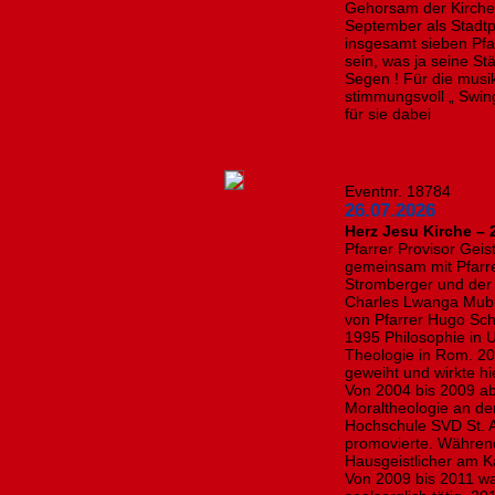
Gehorsam der Kirche f
September als Stadtpf
insgesamt sieben Pfar
sein, was ja seine Stä
Segen ! Für die mus
stimmungsvoll „ Swing
für sie dabei
Eventnr. 18784
26.07.2026
Herz Jesu Kirche – 
Pfarrer Provisor Geis
gemeinsam mit Pfarr
Stromberger und der P
Charles Lwanga Mubir
von Pfarrer Hugo Schn
1995 Philosophie in
Theologie in Rom. 20
geweiht und wirkte hi
Von 2004 bis 2009 ab
Moraltheologie an de
Hochschule SVD St. A
promovierte. Während
Hausgeistlicher am Ka
Von 2009 bis 2011 wa