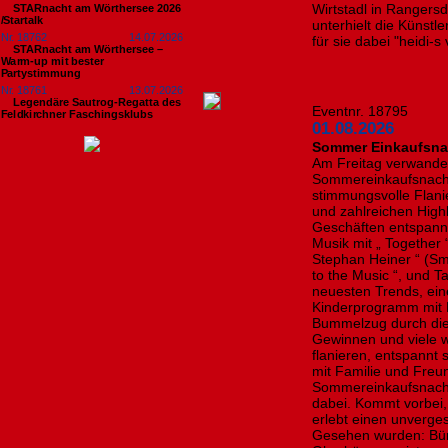
Wirtstadl in Rangersd
STARnacht am Wörthersee 2026
/Startalk
unterhielt die Künstl
Nr. 18762
14.07.2026
für sie dabei "heidi-s
STARnacht am Wörthersee –
Warm-up mit bester
Partystimmung
Nr. 18761
13.07.2026
Legendäre Sautrog-Regatta des
Eventnr. 18795
Feldkirchner Faschingsklubs
01.08.2026
Sommer Einkaufsnac
Am Freitag verwandel
Sommereinkaufsnacht 
stimmungsvolle Flanie
und zahlreichen Highl
Geschäften entspannt
Musik mit „ Together “,
Stephan Heiner “ (Smar
to the Music “, und
neuesten Trends, ein
Kinderprogramm mit 
Bummelzug durch die 
Gewinnen und viele 
flanieren, entspann
mit Familie und Freu
Sommereinkaufsnacht
dabei. Kommt vorbei
erlebt einen unverge
Gesehen wurden: Bür