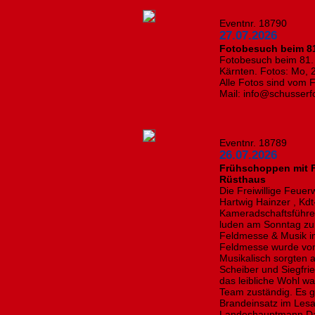
Eventnr. 18790
27.07.2026
Fotobesuch beim 81.
Fotobesuch beim 81. 
Kärnten. Fotos: Mo, 
Alle Fotos sind vom 
Mail: info@schusserf
Eventnr. 18789
26.07.2026
Frühschoppen mit F
Rüsthaus
Die Freiwillige Feue
Hartwig Hainzer , Kdt
Kameradschaftsführ
luden am Sonntag zu
Feldmesse & Musik im
Feldmesse wurde von
Musikalisch sorgten 
Scheiber und Siegfrie
das leibliche Wohl wa
Team zuständig. Es g
Brandeinsatz im Lesa
Landeshauptmann Dani