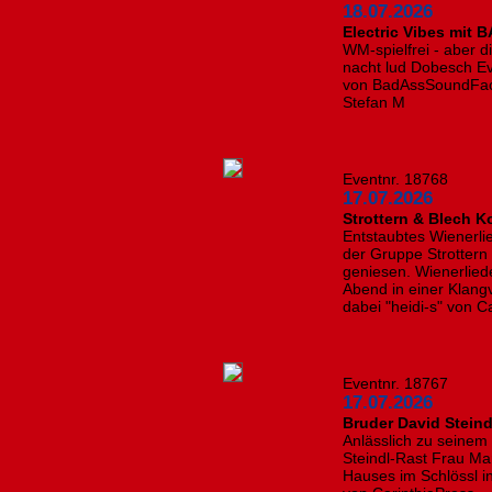
18.07.2026
Electric Vibes mit 
WM-spielfrei - aber di
nacht lud Dobesch Ev
von BadAssSoundFacto
Stefan M
Eventnr. 18768
17.07.2026
Strottern & Blech K
Entstaubtes Wienerl
der Gruppe Strottern 
geniesen. Wienerlied
Abend in einer Klangvi
dabei "heidi-s" von C
Eventnr. 18767
17.07.2026
Bruder David Stein
Anlässlich zu seinem
Steindl-Rast Frau M
Hauses im Schlössl in