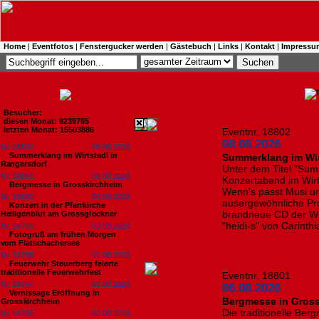
Home
|
Eventfotos
|
Fenstergucker werden
|
Gästebuch
|
Links
|
Kontakt
|
Impressu
Besucher:
diesen Monat: 9239765
letzten Monat: 15503886
Eventnr. 18802
08.08.2026
Nr. 18802
08.08.2026
Summerklang im Wirtstadl in
Summerklang im Wir
Rangersdorf
Unter dem Titel "Sum
Nr. 18801
06.08.2026
Konzertabend im Wirt
Bergmesse in Grosskirchheim
Wenn's passt Musi und
Nr. 18800
03.08.2026
ausergewöhnliche Pro
Konzert in der Pfarrkirche
brandneue CD der We
Heiligenblut am Grossglockner
"heidi-s" von Carinth
Nr. 18799
03.08.2026
Fotogruß am frühen Morgen
vom Flatschachersee
Nr. 18798
02.08.2026
Feuerwehr Steuerberg feierte
traditionelle Feuerwehrfest
Eventnr. 18801
Nr. 18797
02.08.2026
06.08.2026
Vernissage Eröffnung in
Bergmesse in Gros
Grosskirchheim
Die traditionelle Ber
Nr. 18796
02.08.2026