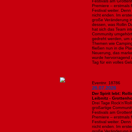
Festivals am Grotten
Premiere – erstmals 
Festival weiter. Denn
nicht enden. Im erste
große Veränderung i
dessen, was Rollin D
hat sich das Team in
Community umgehört:
gedreht werden, um 
Themen wie Camping
fließen nun in die Pl
Neuerung, das marke
wurde hervorragend 
Tag für ein volles Gel
Eventnr. 18786
26.07.2026
​Der Spirit lebt: Ro
Leibnitz - Grottenho
Drei Tage Rock’n’Rol
großartige Community
Festivals am Grotten
Premiere – erstmals 
Festival weiter. Denn
nicht enden. Im erste
große Veränderung i