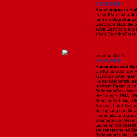
19.07.2026
Kranzlsingen in Hei
In der Pfarrkirche St
fand die Begrüßung 
Gastchöre statt. die 
zwölf Gastchöre aus K
s"von CarinthiaPress
Eventnr. 18771
19.07.2026
Kameraden und Gäst
Die Kameraden der F
Tschöran unter ihr
Kameradschaftsführer
leichtem Regen, zum
Bodensdorf ein. Musi
die Gruppe „RUA“ (Ru
Bandleader Lukas Ulb
Gesang, Lead-Gesang 
Schlagzeug und Gesan
Harmonika und Gesang
Trompete und Gesang
Laune im voll besetz
ein sensationelles B
Bodensdorf unter Lei