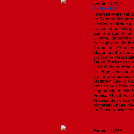
Eventnr. 18764
17.07.2026
Internationale Tänz
Im Rahmen des Intern
die Kindervolkstanzg
präsentierten in Kla
aus Kurdistan, Kinde
Ukraine, Kinderfolkl
Herzegowina, Kinderf
Gruppe aus Albanien
Klagenfurt, ihre Tanz
großartige Veranstal
bauen Brücken von 
“. Mit Obmann Helmu
ua. Bgm. Christian S
Dipl. Ing. Constance 
Stadträtin Sandra Wa
dass so viele begeis
Jugend folgten. Der P
Provisor Geistl. Rat 
Anwesenden dieser Ve
Moderation hatte wi
Ihr Fenstergucker fre
Eventnr. 18763