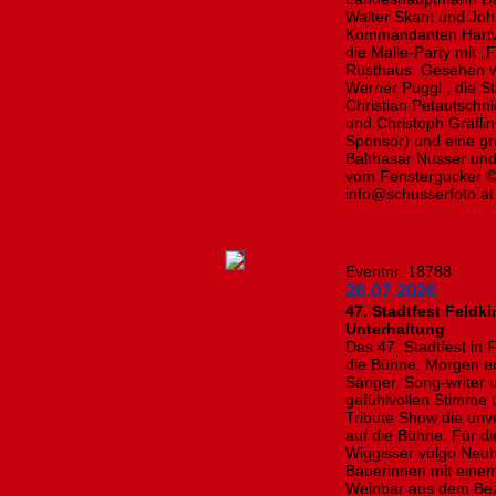
Walter Skant und Jo
Kommandanten Hartwi
die Malle-Party mit 
Rüsthaus. Gesehen 
Werner Puggl , die St
Christian Petautschni
und Christoph Gräfli
Sponsor) und eine g
Balthasar Nusser und 
vom Fenstergucker © 
info@schusserfoto.at
Eventnr. 18788
26.07.2026
47. Stadtfest Feldk
Unterhaltung
Das 47. Stadtfest in
die Bühne. Morgen er
Sänger, Song-writer u
gefühlvollen Stimme 
Tribute Show die unv
auf die Bühne. Für di
Wiggisser vulgo Neuh
Bäuerinnen mit einem
Weinbar aus dem Bez