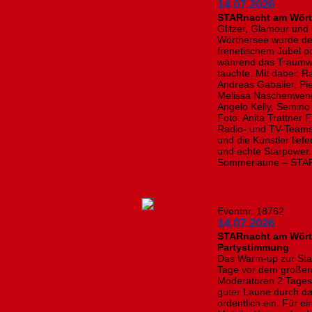
14.07.2026
STARnacht am Wörth
Glitzer, Glamour und
Wörthersee wurde de
frenetischem Jubel p
während das Traumwet
tauchte. Mit dabei: R
Andreas Gabalier, Pie
Melissa Naschenweng,
Angelo Kelly, Semino
Foto: Anita Trattner 
Radio- und TV-Teams 
und die Künstler lie
und echte Starpower. 
Sommerlaune – STARta
Eventnr. 18762
14.07.2026
STARnacht am Wörth
Partystimmung
Das Warm-up zur Sta
Tage vor dem großen 
Moderatoren 2:Tages
guter Laune durch d
ordentlich ein. Für 