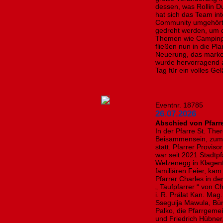
dessen, was Rollin D
hat sich das Team in
Community umgehört:
gedreht werden, um 
Themen wie Camping
fließen nun in die Pl
Neuerung, das marke
wurde hervorragend 
Tag für ein volles Ge
Eventnr. 18785
26.07.2026
Abschied von Pfarr
In der Pfarre St. Th
Beisammensein, zum 
statt. Pfarrer Provis
war seit 2021 Stadtpf
Welzenegg in Klagenfu
familiären Feier, kam
Pfarrer Charles in d
„ Taufpfarrer “ von C
i. R. Prälat Kan. Mag
Sseguija Mawula, Bür
Palko, die Pfarrgem
und Friedrich Hübner