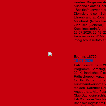
wurden: Bürgermeiste
Susanna Santer-Hoch
, Bezirksfeuerwehrk
Dionisio und sein Soh
Ehrenbrandrat Robert
Mainhard (Rotes Kreuz
Zippusch (Generali), 
Kapellmeisterin Andr
18.07.2026, 20:45_22
Fenstergucker © Manf
info@schusserfoto.at
Eventnr. 18770
18.07.2026
Fotobesuch beim 22
Programm: Samstag, 1
22. Kulinarisches Fis
Frühschoppenkonzert
17 Uhr: Kinderprogra
Kunsthandwerksmarkt 
mit den „Kärntner Reb
Angebote: 1 Alte Post
Club Bad Kleinkirch
fish & cheese Sandw
Bachsaiblingsfilet mi