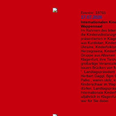
Eventnr. 18765
17.07.2026
Internationalen Kin
Wappensaal
Im Rahmen des Intern
die Kindervolkstanzg
präsentierten in Kla
aus Kurdistan, Kinde
Ukraine, Kinderfolkl
Herzegowina, Kinderf
Gruppe aus Albanien
Klagenfurt, ihre Tanz
großartige Veranstal
bauen Brücken von 
“. Landtagspräsident
Herbert Gaggl, Bgm 
Palko , waren stolz, 
Kinderschaar im Wa
dürfen. Landtagspräs
Internationale Kinder
alljährlich in Klagenf
war für Sie dabei