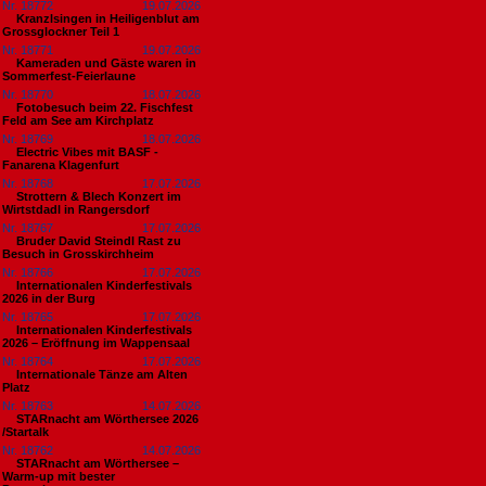
Nr. 18772
19.07.2026
Kranzlsingen in Heiligenblut am
Grossglockner Teil 1
Nr. 18771
19.07.2026
Kameraden und Gäste waren in
Sommerfest-Feierlaune
Nr. 18770
18.07.2026
Fotobesuch beim 22. Fischfest
Feld am See am Kirchplatz
Nr. 18769
18.07.2026
Electric Vibes mit BASF -
Fanarena Klagenfurt
Nr. 18768
17.07.2026
Strottern & Blech Konzert im
Wirtstdadl in Rangersdorf
Nr. 18767
17.07.2026
Bruder David Steindl Rast zu
Besuch in Grosskirchheim
Nr. 18766
17.07.2026
Internationalen Kinderfestivals
2026 in der Burg
Nr. 18765
17.07.2026
Internationalen Kinderfestivals
2026 – Eröffnung im Wappensaal
Nr. 18764
17.07.2026
Internationale Tänze am Alten
Platz
Nr. 18763
14.07.2026
STARnacht am Wörthersee 2026
/Startalk
Nr. 18762
14.07.2026
STARnacht am Wörthersee –
Warm-up mit bester