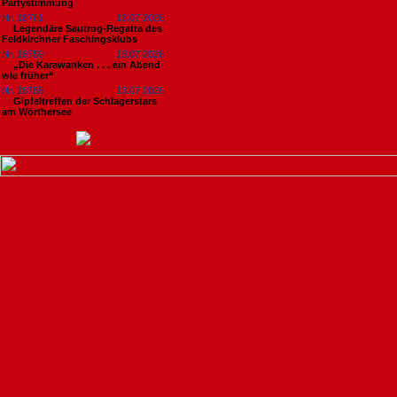
Partystimmung
Nr. 18761
13.07.2026
Legendäre Sautrog-Regatta des
Feldkirchner Faschingsklubs
Nr. 18759
13.07.2026
„Die Karawanken . . . ein Abend
wie früher“
Nr. 18758
13.07.2026
Gipfeltreffen der Schlagerstars
am Wörthersee