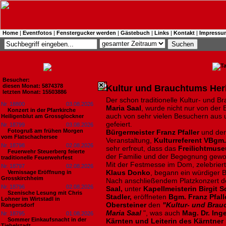
Home
|
Eventfotos
|
Fenstergucker werden
|
Gästebuch
|
Links
|
Kontakt
|
Impressu
Besucher:
diesen Monat: 5874378
Kultur und Brauchtums Herb
letzten Monat: 15503886
Der schon traditionelle Kultur- und 
Nr. 18800
03.08.2026
Maria Saal
, wurde nicht nur von der
Konzert in der Pfarrkirche
auch von sehr vielen Besuchern aus 
Heiligenblut am Grossglockner
gefeiert.
Nr. 18799
03.08.2026
Fotogruß am frühen Morgen
Bürgermeister Franz Pfaller
und der
vom Flatschachersee
Veranstaltung,
Kulturreferent VBgm.
Nr. 18798
02.08.2026
sehr erfreut, dass das
Freilichtmuse
Feuerwehr Steuerberg feierte
der Familie und der Begegnung gewor
traditionelle Feuerwehrfest
Mit der Festmesse im Dom, zelebrier
Nr. 18797
02.08.2026
Klaus Donko
, begann ein würdiger 
Vernissage Eröffnung in
Grosskirchheim
Nach anschließendem Platzkonzert 
Nr. 18796
02.08.2026
Saal,
unter
Kapellmeisterin Birgit 
Szenische Lesung mit Chris
Stadler,
eröffneten
Bgm. Franz Pfall
Lohner im Wirtstadl in
Obersteiner
den
"Kultur- und Bra
Rangersdorf
Maria Saal
", was auch
Mag. Dr. In
Nr. 18795
01.08.2026
Sommer Einkaufsnacht in der
Kärnten und Leiterin des Kärntner
Tiebelstadt