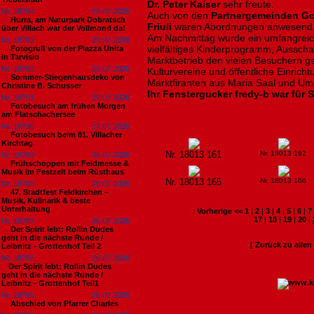
Dr. Peter Kaiser
sehr freute.
Nr. 18794
29.07.2026
Auch von den
Partnergemeinden Go
Hurra, am Naturpark Dobratsch
Friuli
waren Abordnungen anwesend
über Villach war der Vollmond da!
Am Nachmittag wurde ein umfangreic
Nr. 18793
29.07.2026
vielfältiges Kinderprogramm, Ausscha
Fotogruß von der Piazza Unita
in Tarvisio
Marktbetrieb den vielen Besuchern g
Nr. 18792
29.07.2026
Kulturvereine und öffentliche Einric
Sommer-Stiegenhausdeko von
Marktfiranten aus Maria Saal und U
Christine B. Schusser
Ihr Fenstergucker fredy-b war für S
Nr. 18791
29.07.2026
Fotobesuch am frühen Morgen
am Flatschachersee
Nr. 18790
27.07.2026
Fotobesuch beim 81. Villacher
Kirchtag
Nr. 18013 161
Nr. 18013 162
Nr. 18789
26.07.2026
Frühschoppen mit Feldmesse &
Musik im Festzelt beim Rüsthaus
Nr. 18013 165
Nr. 18013 166
Nr. 18788
26.07.2026
47. Stadtfest Feldkirchen –
Musik, Kulinarik & beste
Unterhaltung
:
Vorherige <<
1
|
2
|
3
|
4
|
5
|
6
|
7
17
|
18
|
19
|
20
|
Nr. 18787
26.07.2026
Der Spirit lebt: Rollin Dudes
geht in die nächste Runde /
[ Zurück zu alle
Leibnitz - Grottenhof Teil 2
Nr. 18786
26.07.2026
​Der Spirit lebt: Rollin Dudes
geht in die nächste Runde /
Leibnitz - Grottenhof Teil1
Nr. 18785
26.07.2026
Abschied von Pfarrer Charles