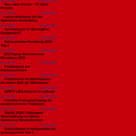
Nr. 18784
26.07.2026
Herz Jesu Kirche – 25 Jahre
Priester
Nr. 18783
25.07.2026
​Letzte Verlosung bei der
Sparverein-Aushebung
Nr. 18782
25.07.2026
Sommeroper im Wirtstadl in
Rangersdorf
Nr. 18780
25.07.2026
Schlosswiese Moosburg 2026 -
Tag 2
Nr. 18779
24.07.2026
Eröffnung Schlosswiese
Moosburg 2026
Nr. 18778
23.07.2026
Fotobesuch am
Flatschachersee
Nr. 18777
23.07.2026
Fotobesuch im Minimundus -
die kleine Welt am Wörthersee
Nr. 18776
22.07.2026
WHITE LIES Konzert in Laibach
Nr. 18775
20.07.2026
Familien-Fotospaziergang im
wunderschönen Tiebelpark
Nr. 18774
20.07.2026
SiniAir 2026: Gelungene
Veranstaltung mit bester
Stimmung /Sinabelkirchen
Nr. 18773
19.07.2026
Kranzlsingen in Heiligenblut am
Grossglockner Teil 2