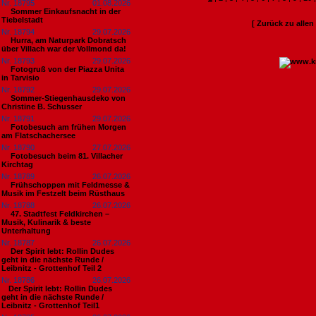
Nr. 18795
01.08.2026
Sommer Einkaufsnacht in der
Tiebelstadt
[ Zurück zu alle
Nr. 18794
29.07.2026
Hurra, am Naturpark Dobratsch
über Villach war der Vollmond da!
Nr. 18793
29.07.2026
Fotogruß von der Piazza Unita
in Tarvisio
Nr. 18792
29.07.2026
Sommer-Stiegenhausdeko von
Christine B. Schusser
Nr. 18791
29.07.2026
Fotobesuch am frühen Morgen
am Flatschachersee
Nr. 18790
27.07.2026
Fotobesuch beim 81. Villacher
Kirchtag
Nr. 18789
26.07.2026
Frühschoppen mit Feldmesse &
Musik im Festzelt beim Rüsthaus
Nr. 18788
26.07.2026
47. Stadtfest Feldkirchen –
Musik, Kulinarik & beste
Unterhaltung
Nr. 18787
26.07.2026
Der Spirit lebt: Rollin Dudes
geht in die nächste Runde /
Leibnitz - Grottenhof Teil 2
Nr. 18786
26.07.2026
​Der Spirit lebt: Rollin Dudes
geht in die nächste Runde /
Leibnitz - Grottenhof Teil1