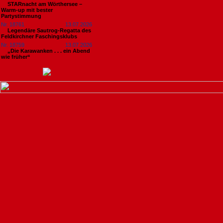
STARnacht am Wörthersee –
Warm-up mit bester
Partystimmung
Nr. 18761
13.07.2026
Legendäre Sautrog-Regatta des
Feldkirchner Faschingsklubs
Nr. 18759
13.07.2026
„Die Karawanken . . . ein Abend
wie früher“