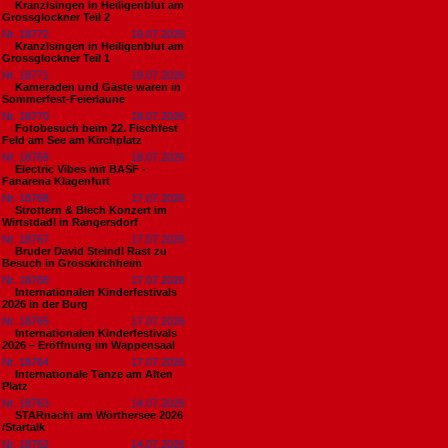
Kranzlsingen in Heiligenblut am
Grossglockner Teil 2
Nr. 18772
19.07.2026
Kranzlsingen in Heiligenblut am
Grossglockner Teil 1
Nr. 18771
19.07.2026
Kameraden und Gäste waren in
Sommerfest-Feierlaune
Nr. 18770
18.07.2026
Fotobesuch beim 22. Fischfest
Feld am See am Kirchplatz
Nr. 18769
18.07.2026
Electric Vibes mit BASF -
Fanarena Klagenfurt
Nr. 18768
17.07.2026
Strottern & Blech Konzert im
Wirtstdadl in Rangersdorf
Nr. 18767
17.07.2026
Bruder David Steindl Rast zu
Besuch in Grosskirchheim
Nr. 18766
17.07.2026
Internationalen Kinderfestivals
2026 in der Burg
Nr. 18765
17.07.2026
Internationalen Kinderfestivals
2026 – Eröffnung im Wappensaal
Nr. 18764
17.07.2026
Internationale Tänze am Alten
Platz
Nr. 18763
14.07.2026
STARnacht am Wörthersee 2026
/Startalk
Nr. 18762
14.07.2026