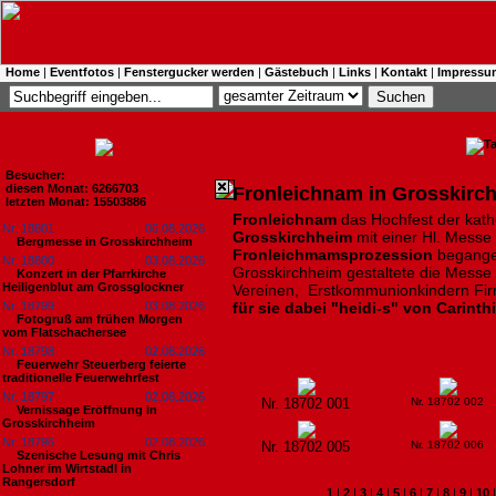
Home
|
Eventfotos
|
Fenstergucker werden
|
Gästebuch
|
Links
|
Kontakt
|
Impressu
Besucher:
diesen Monat: 6266703
Fronleichnam in Grosskirc
letzten Monat: 15503886
Fronleichnam
das Hochfest der kath
Nr. 18801
06.08.2026
Grosskirchheim
mit einer Hl. Messe
Bergmesse in Grosskirchheim
Fronleichmamsprozession
begange
Nr. 18800
03.08.2026
Grosskirchheim gestaltete die Messe 
Konzert in der Pfarrkirche
Heiligenblut am Grossglockner
Vereinen, Erstkommunionkindern Firm
Nr. 18799
03.08.2026
für sie dabei "heidi-s" von Carint
Fotogruß am frühen Morgen
vom Flatschachersee
Nr. 18798
02.08.2026
Feuerwehr Steuerberg feierte
traditionelle Feuerwehrfest
Nr. 18797
02.08.2026
Nr. 18702 001
Nr. 18702 002
Vernissage Eröffnung in
Grosskirchheim
Nr. 18796
02.08.2026
Nr. 18702 005
Nr. 18702 006
Szenische Lesung mit Chris
Lohner im Wirtstadl in
Rangersdorf
1
|
2
|
3
|
4
|
5
|
6
|
7
|
8
|
9
|
10