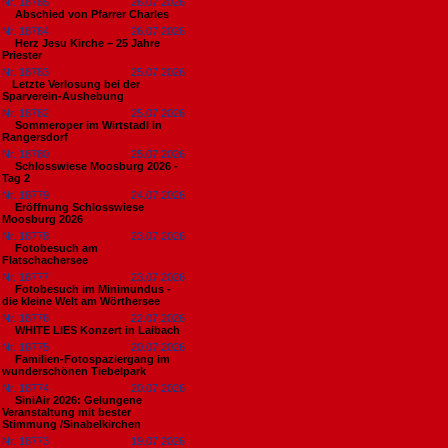
Nr. 18785
26.07.2026
Abschied von Pfarrer Charles
Nr. 18784
26.07.2026
Herz Jesu Kirche – 25 Jahre
Priester
Nr. 18783
25.07.2026
​Letzte Verlosung bei der
Sparverein-Aushebung
Nr. 18782
25.07.2026
Sommeroper im Wirtstadl in
Rangersdorf
Nr. 18780
25.07.2026
Schlosswiese Moosburg 2026 -
Tag 2
Nr. 18779
24.07.2026
Eröffnung Schlosswiese
Moosburg 2026
Nr. 18778
23.07.2026
Fotobesuch am
Flatschachersee
Nr. 18777
23.07.2026
Fotobesuch im Minimundus -
die kleine Welt am Wörthersee
Nr. 18776
22.07.2026
WHITE LIES Konzert in Laibach
Nr. 18775
20.07.2026
Familien-Fotospaziergang im
wunderschönen Tiebelpark
Nr. 18774
20.07.2026
SiniAir 2026: Gelungene
Veranstaltung mit bester
Stimmung /Sinabelkirchen
Nr. 18773
19.07.2026