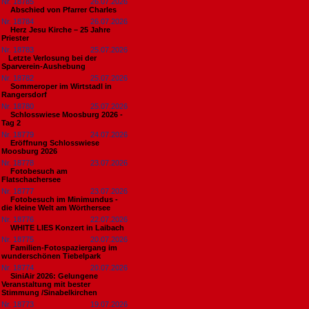
Nr. 18785
26.07.2026
Abschied von Pfarrer Charles
Nr. 18784
26.07.2026
Herz Jesu Kirche – 25 Jahre
Priester
Nr. 18783
25.07.2026
​Letzte Verlosung bei der
Sparverein-Aushebung
Nr. 18782
25.07.2026
Sommeroper im Wirtstadl in
Rangersdorf
Nr. 18780
25.07.2026
Schlosswiese Moosburg 2026 -
Tag 2
Nr. 18779
24.07.2026
Eröffnung Schlosswiese
Moosburg 2026
Nr. 18778
23.07.2026
Fotobesuch am
Flatschachersee
Nr. 18777
23.07.2026
Fotobesuch im Minimundus -
die kleine Welt am Wörthersee
Nr. 18776
22.07.2026
WHITE LIES Konzert in Laibach
Nr. 18775
20.07.2026
Familien-Fotospaziergang im
wunderschönen Tiebelpark
Nr. 18774
20.07.2026
SiniAir 2026: Gelungene
Veranstaltung mit bester
Stimmung /Sinabelkirchen
Nr. 18773
19.07.2026