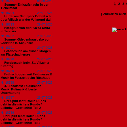
Nr. 18795
01.08.2026
1
|
2
|
3
Sommer Einkaufsnacht in der
Tiebelstadt
Nr. 18794
29.07.2026
[ Zurück zu alle
Hurra, am Naturpark Dobratsch
über Villach war der Vollmond da!
Nr. 18793
29.07.2026
Fotogruß von der Piazza Unita
in Tarvisio
Nr. 18792
29.07.2026
Sommer-Stiegenhausdeko von
Christine B. Schusser
Nr. 18791
29.07.2026
Fotobesuch am frühen Morgen
am Flatschachersee
Nr. 18790
27.07.2026
Fotobesuch beim 81. Villacher
Kirchtag
Nr. 18789
26.07.2026
Frühschoppen mit Feldmesse &
Musik im Festzelt beim Rüsthaus
Nr. 18788
26.07.2026
47. Stadtfest Feldkirchen –
Musik, Kulinarik & beste
Unterhaltung
Nr. 18787
26.07.2026
Der Spirit lebt: Rollin Dudes
geht in die nächste Runde /
Leibnitz - Grottenhof Teil 2
Nr. 18786
26.07.2026
​Der Spirit lebt: Rollin Dudes
geht in die nächste Runde /
Leibnitz - Grottenhof Teil1