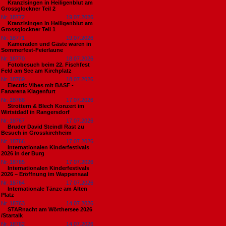
Kranzlsingen in Heiligenblut am
Grossglockner Teil 2
Nr. 18772
19.07.2026
Kranzlsingen in Heiligenblut am
Grossglockner Teil 1
Nr. 18771
19.07.2026
Kameraden und Gäste waren in
Sommerfest-Feierlaune
Nr. 18770
18.07.2026
Fotobesuch beim 22. Fischfest
Feld am See am Kirchplatz
Nr. 18769
18.07.2026
Electric Vibes mit BASF -
Fanarena Klagenfurt
Nr. 18768
17.07.2026
Strottern & Blech Konzert im
Wirtstdadl in Rangersdorf
Nr. 18767
17.07.2026
Bruder David Steindl Rast zu
Besuch in Grosskirchheim
Nr. 18766
17.07.2026
Internationalen Kinderfestivals
2026 in der Burg
Nr. 18765
17.07.2026
Internationalen Kinderfestivals
2026 – Eröffnung im Wappensaal
Nr. 18764
17.07.2026
Internationale Tänze am Alten
Platz
Nr. 18763
14.07.2026
STARnacht am Wörthersee 2026
/Startalk
Nr. 18762
14.07.2026