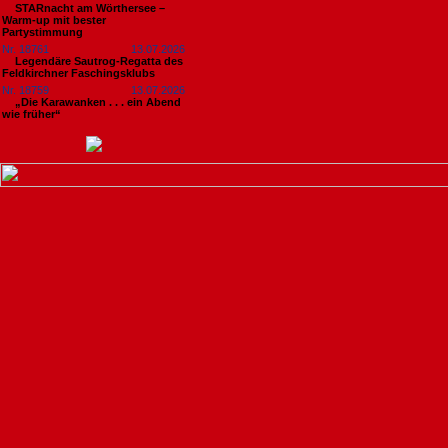
STARnacht am Wörthersee –
Warm-up mit bester
Partystimmung
Nr. 18761
13.07.2026
Legendäre Sautrog-Regatta des
Feldkirchner Faschingsklubs
Nr. 18759
13.07.2026
„Die Karawanken . . . ein Abend
wie früher“