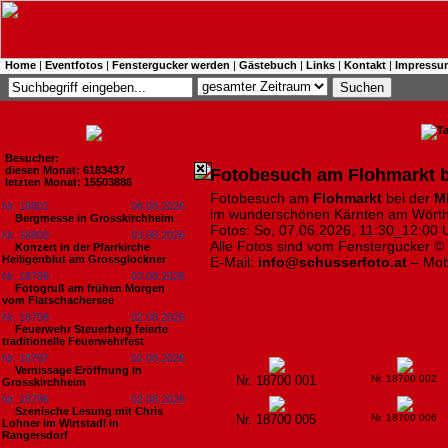
Home
|
Eventfotos
|
Fenstergucker werden
|
Gästebuch
|
Links
|
Kontakt
|
Impressu
Besucher:
diesen Monat: 6183437
Fotobesuch am Flohmarkt b
letzten Monat: 15503886
Fotobesuch am
Flohmarkt
bei der
M
Nr. 18801
06.08.2026
im wunderschönen Kärnten am Wörth
Bergmesse in Grosskirchheim
Fotos: So, 07.06.2026, 11:30_12:00 
Nr. 18800
03.08.2026
Alle Fotos sind vom Fenstergucker ©
Konzert in der Pfarrkirche
Heiligenblut am Grossglockner
E-Mail:
info@schusserfoto.at
– Mob
Nr. 18799
03.08.2026
Fotogruß am frühen Morgen
vom Flatschachersee
Nr. 18798
02.08.2026
Feuerwehr Steuerberg feierte
traditionelle Feuerwehrfest
Nr. 18797
02.08.2026
Vernissage Eröffnung in
Nr. 18700 001
Nr. 18700 002
Grosskirchheim
Nr. 18796
02.08.2026
Szenische Lesung mit Chris
Nr. 18700 005
Nr. 18700 006
Lohner im Wirtstadl in
Rangersdorf