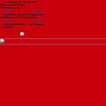
STARnacht am Wörthersee –
Warm-up mit bester
Partystimmung
Nr. 18761
13.07.2026
Legendäre Sautrog-Regatta des
Feldkirchner Faschingsklubs
Nr. 18759
13.07.2026
„Die Karawanken . . . ein Abend
wie früher“