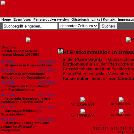
Home
|
Eventfotos
|
Fenstergucker werden
|
Gästebuch
|
Links
|
Kontakt
|
Impressu
Besucher:
diesen Monat: 6126784
Hl.Erstkommunion in Gross
letzten Monat: 15503886
In der
Pfarre Sagritz
in Grosskirchhei
Nr. 18801
06.08.2026
Erstkommunion
in der Pfarrkirche s
Bergmesse in Grosskirchheim
Grosskirchheim und dem Schülerchor
Nr. 18800
03.08.2026
Eltern Paten und vielen Verwanten ei
Konzert in der Pfarrkirche
Heiligenblut am Grossglockner
für sie dabei "heidi-s" von Carinth
Nr. 18799
03.08.2026
Fotogruß am frühen Morgen
vom Flatschachersee
Nr. 18798
02.08.2026
Feuerwehr Steuerberg feierte
traditionelle Feuerwehrfest
Nr. 18696 001
Nr. 18696 002
Nr. 18797
02.08.2026
Vernissage Eröffnung in
Grosskirchheim
Nr. 18696 005
Nr. 18696 006
Nr. 18796
02.08.2026
Szenische Lesung mit Chris
Lohner im Wirtstadl in
1
|
2
|
3
|
4
|
5
|
6
|
7
|
8
|
9
|
Rangersdorf
17
|
18
|
19