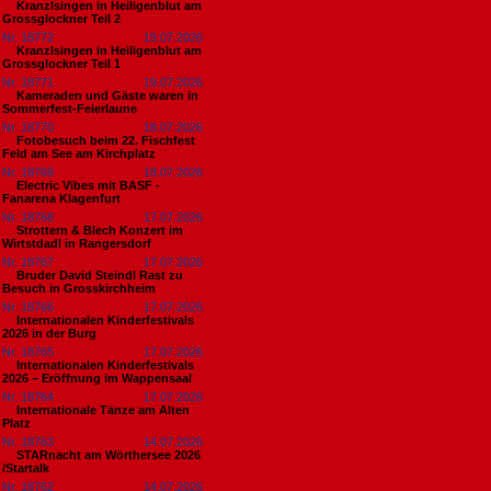
Kranzlsingen in Heiligenblut am
Grossglockner Teil 2
Nr. 18772
19.07.2026
Kranzlsingen in Heiligenblut am
Grossglockner Teil 1
Nr. 18771
19.07.2026
Kameraden und Gäste waren in
Sommerfest-Feierlaune
Nr. 18770
18.07.2026
Fotobesuch beim 22. Fischfest
Feld am See am Kirchplatz
Nr. 18769
18.07.2026
Electric Vibes mit BASF -
Fanarena Klagenfurt
Nr. 18768
17.07.2026
Strottern & Blech Konzert im
Wirtstdadl in Rangersdorf
Nr. 18767
17.07.2026
Bruder David Steindl Rast zu
Besuch in Grosskirchheim
Nr. 18766
17.07.2026
Internationalen Kinderfestivals
2026 in der Burg
Nr. 18765
17.07.2026
Internationalen Kinderfestivals
2026 – Eröffnung im Wappensaal
Nr. 18764
17.07.2026
Internationale Tänze am Alten
Platz
Nr. 18763
14.07.2026
STARnacht am Wörthersee 2026
/Startalk
Nr. 18762
14.07.2026