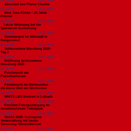
Nr. 18785
26.07.2026
Abschied von Pfarrer Charles
Nr. 18784
26.07.2026
Herz Jesu Kirche – 25 Jahre
Priester
Nr. 18783
25.07.2026
​Letzte Verlosung bei der
Sparverein-Aushebung
Nr. 18782
25.07.2026
Sommeroper im Wirtstadl in
Rangersdorf
Nr. 18780
25.07.2026
Schlosswiese Moosburg 2026 -
Tag 2
Nr. 18779
24.07.2026
Eröffnung Schlosswiese
Moosburg 2026
Nr. 18778
23.07.2026
Fotobesuch am
Flatschachersee
Nr. 18777
23.07.2026
Fotobesuch im Minimundus -
die kleine Welt am Wörthersee
Nr. 18776
22.07.2026
WHITE LIES Konzert in Laibach
Nr. 18775
20.07.2026
Familien-Fotospaziergang im
wunderschönen Tiebelpark
Nr. 18774
20.07.2026
SiniAir 2026: Gelungene
Veranstaltung mit bester
Stimmung /Sinabelkirchen
Nr. 18773
19.07.2026