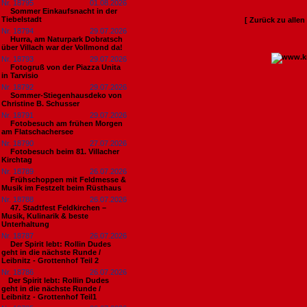
Nr. 18795
01.08.2026
Sommer Einkaufsnacht in der
Tiebelstadt
[ Zurück zu alle
Nr. 18794
29.07.2026
Hurra, am Naturpark Dobratsch
über Villach war der Vollmond da!
Nr. 18793
29.07.2026
Fotogruß von der Piazza Unita
in Tarvisio
Nr. 18792
29.07.2026
Sommer-Stiegenhausdeko von
Christine B. Schusser
Nr. 18791
29.07.2026
Fotobesuch am frühen Morgen
am Flatschachersee
Nr. 18790
27.07.2026
Fotobesuch beim 81. Villacher
Kirchtag
Nr. 18789
26.07.2026
Frühschoppen mit Feldmesse &
Musik im Festzelt beim Rüsthaus
Nr. 18788
26.07.2026
47. Stadtfest Feldkirchen –
Musik, Kulinarik & beste
Unterhaltung
Nr. 18787
26.07.2026
Der Spirit lebt: Rollin Dudes
geht in die nächste Runde /
Leibnitz - Grottenhof Teil 2
Nr. 18786
26.07.2026
​Der Spirit lebt: Rollin Dudes
geht in die nächste Runde /
Leibnitz - Grottenhof Teil1