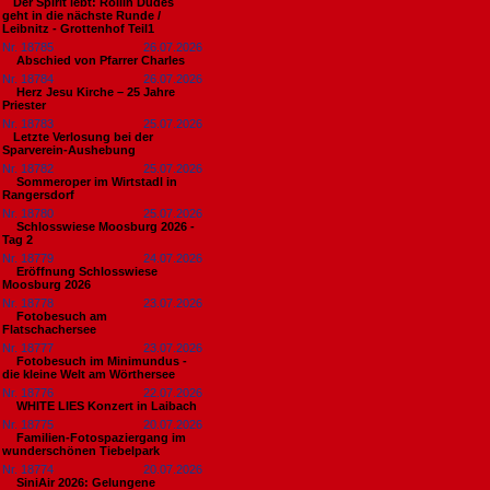
​Der Spirit lebt: Rollin Dudes
geht in die nächste Runde /
Leibnitz - Grottenhof Teil1
Nr. 18785
26.07.2026
Abschied von Pfarrer Charles
Nr. 18784
26.07.2026
Herz Jesu Kirche – 25 Jahre
Priester
Nr. 18783
25.07.2026
​Letzte Verlosung bei der
Sparverein-Aushebung
Nr. 18782
25.07.2026
Sommeroper im Wirtstadl in
Rangersdorf
Nr. 18780
25.07.2026
Schlosswiese Moosburg 2026 -
Tag 2
Nr. 18779
24.07.2026
Eröffnung Schlosswiese
Moosburg 2026
Nr. 18778
23.07.2026
Fotobesuch am
Flatschachersee
Nr. 18777
23.07.2026
Fotobesuch im Minimundus -
die kleine Welt am Wörthersee
Nr. 18776
22.07.2026
WHITE LIES Konzert in Laibach
Nr. 18775
20.07.2026
Familien-Fotospaziergang im
wunderschönen Tiebelpark
Nr. 18774
20.07.2026
SiniAir 2026: Gelungene