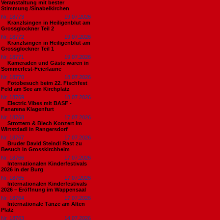
Veranstaltung mit bester
Stimmung /Sinabelkirchen
Nr. 18773
19.07.2026
Kranzlsingen in Heiligenblut am
Grossglockner Teil 2
Nr. 18772
19.07.2026
Kranzlsingen in Heiligenblut am
Grossglockner Teil 1
Nr. 18771
19.07.2026
Kameraden und Gäste waren in
Sommerfest-Feierlaune
Nr. 18770
18.07.2026
Fotobesuch beim 22. Fischfest
Feld am See am Kirchplatz
Nr. 18769
18.07.2026
Electric Vibes mit BASF -
Fanarena Klagenfurt
Nr. 18768
17.07.2026
Strottern & Blech Konzert im
Wirtstdadl in Rangersdorf
Nr. 18767
17.07.2026
Bruder David Steindl Rast zu
Besuch in Grosskirchheim
Nr. 18766
17.07.2026
Internationalen Kinderfestivals
2026 in der Burg
Nr. 18765
17.07.2026
Internationalen Kinderfestivals
2026 – Eröffnung im Wappensaal
Nr. 18764
17.07.2026
Internationale Tänze am Alten
Platz
Nr. 18763
14.07.2026