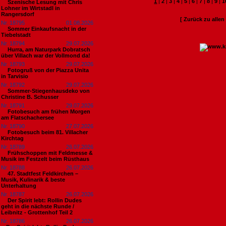
1
|
2
|
3
|
4
|
5
|
6
|
7
|
8
|
9
|
1
Szenische Lesung mit Chris
Lohner im Wirtstadl in
Rangersdorf
[ Zurück zu alle
Nr. 18795
01.08.2026
Sommer Einkaufsnacht in der
Tiebelstadt
Nr. 18794
29.07.2026
Hurra, am Naturpark Dobratsch
über Villach war der Vollmond da!
Nr. 18793
29.07.2026
Fotogruß von der Piazza Unita
in Tarvisio
Nr. 18792
29.07.2026
Sommer-Stiegenhausdeko von
Christine B. Schusser
Nr. 18791
29.07.2026
Fotobesuch am frühen Morgen
am Flatschachersee
Nr. 18790
27.07.2026
Fotobesuch beim 81. Villacher
Kirchtag
Nr. 18789
26.07.2026
Frühschoppen mit Feldmesse &
Musik im Festzelt beim Rüsthaus
Nr. 18788
26.07.2026
47. Stadtfest Feldkirchen –
Musik, Kulinarik & beste
Unterhaltung
Nr. 18787
26.07.2026
Der Spirit lebt: Rollin Dudes
geht in die nächste Runde /
Leibnitz - Grottenhof Teil 2
Nr. 18786
26.07.2026