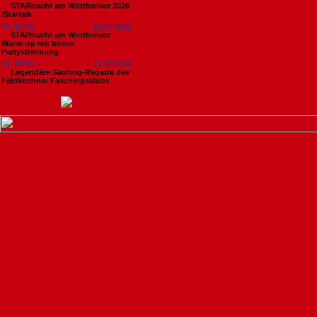
STARnacht am Wörthersee 2026
/Startalk
Nr. 18762
14.07.2026
STARnacht am Wörthersee –
Warm-up mit bester
Partystimmung
Nr. 18761
13.07.2026
Legendäre Sautrog-Regatta des
Feldkirchner Faschingsklubs