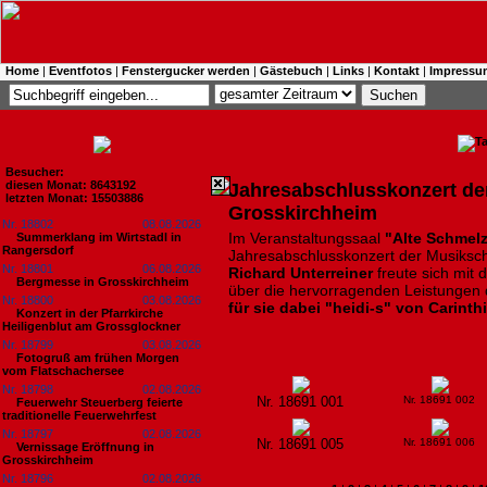
Home
|
Eventfotos
|
Fenstergucker werden
|
Gästebuch
|
Links
|
Kontakt
|
Impressu
Besucher:
diesen Monat: 8643192
Jahresabschlusskonzert der
letzten Monat: 15503886
Grosskirchheim
Nr. 18802
08.08.2026
Im Veranstaltungssaal
"Alte Schmelz
Summerklang im Wirtstadl in
Rangersdorf
Jahresabschlusskonzert der Musikschu
Nr. 18801
06.08.2026
Richard Unterreiner
freute sich mit
Bergmesse in Grosskirchheim
über die hervorragenden Leistungen 
Nr. 18800
03.08.2026
für sie dabei "heidi-s" von Carinth
Konzert in der Pfarrkirche
Heiligenblut am Grossglockner
Nr. 18799
03.08.2026
Fotogruß am frühen Morgen
vom Flatschachersee
Nr. 18798
02.08.2026
Nr. 18691 001
Nr. 18691 002
Feuerwehr Steuerberg feierte
traditionelle Feuerwehrfest
Nr. 18797
02.08.2026
Nr. 18691 005
Nr. 18691 006
Vernissage Eröffnung in
Grosskirchheim
Nr. 18796
02.08.2026