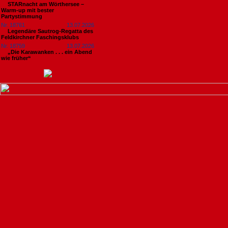
STARnacht am Wörthersee –
Warm-up mit bester
Partystimmung
Nr. 18761
13.07.2026
Legendäre Sautrog-Regatta des
Feldkirchner Faschingsklubs
Nr. 18759
13.07.2026
„Die Karawanken . . . ein Abend
wie früher“