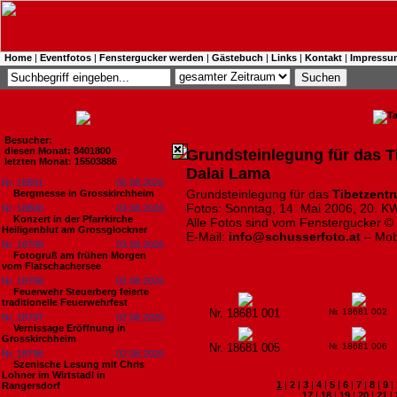
Home
|
Eventfotos
|
Fenstergucker werden
|
Gästebuch
|
Links
|
Kontakt
|
Impressu
Besucher:
diesen Monat: 8401800
Grundsteinlegung für das 
letzten Monat: 15503886
Dalai Lama
Nr. 18801
06.08.2026
Grundsteinlegung für das
Tibetzent
Bergmesse in Grosskirchheim
Fotos: Sonntag, 14. Mai 2006, 20. KW
Nr. 18800
03.08.2026
Konzert in der Pfarrkirche
Alle Fotos sind vom Fenstergucker ©
Heiligenblut am Grossglockner
E-Mail:
info@schusserfoto.at
– Mob
Nr. 18799
03.08.2026
Fotogruß am frühen Morgen
vom Flatschachersee
Nr. 18798
02.08.2026
Feuerwehr Steuerberg feierte
traditionelle Feuerwehrfest
Nr. 18681 001
Nr. 18681 002
Nr. 18797
02.08.2026
Vernissage Eröffnung in
Grosskirchheim
Nr. 18681 005
Nr. 18681 006
Nr. 18796
02.08.2026
Szenische Lesung mit Chris
Lohner im Wirtstadl in
1
|
2
|
3
|
4
|
5
|
6
|
7
|
8
|
9
|
Rangersdorf
17
|
18
|
19
|
20
|
21
|