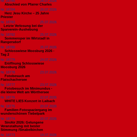
Nr. 18785
26.07.2026
Abschied von Pfarrer Charles
Nr. 18784
26.07.2026
Herz Jesu Kirche – 25 Jahre
Priester
Nr. 18783
25.07.2026
​Letzte Verlosung bei der
Sparverein-Aushebung
Nr. 18782
25.07.2026
Sommeroper im Wirtstadl in
Rangersdorf
Nr. 18780
25.07.2026
Schlosswiese Moosburg 2026 -
Tag 2
Nr. 18779
24.07.2026
Eröffnung Schlosswiese
Moosburg 2026
Nr. 18778
23.07.2026
Fotobesuch am
Flatschachersee
Nr. 18777
23.07.2026
Fotobesuch im Minimundus -
die kleine Welt am Wörthersee
Nr. 18776
22.07.2026
WHITE LIES Konzert in Laibach
Nr. 18775
20.07.2026
Familien-Fotospaziergang im
wunderschönen Tiebelpark
Nr. 18774
20.07.2026
SiniAir 2026: Gelungene
Veranstaltung mit bester
Stimmung /Sinabelkirchen
Nr. 18773
19.07.2026