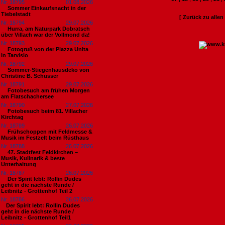
Nr. 18795
01.08.2026
Sommer Einkaufsnacht in der
Tiebelstadt
[ Zurück zu alle
Nr. 18794
29.07.2026
Hurra, am Naturpark Dobratsch
über Villach war der Vollmond da!
Nr. 18793
29.07.2026
Fotogruß von der Piazza Unita
in Tarvisio
Nr. 18792
29.07.2026
Sommer-Stiegenhausdeko von
Christine B. Schusser
Nr. 18791
29.07.2026
Fotobesuch am frühen Morgen
am Flatschachersee
Nr. 18790
27.07.2026
Fotobesuch beim 81. Villacher
Kirchtag
Nr. 18789
26.07.2026
Frühschoppen mit Feldmesse &
Musik im Festzelt beim Rüsthaus
Nr. 18788
26.07.2026
47. Stadtfest Feldkirchen –
Musik, Kulinarik & beste
Unterhaltung
Nr. 18787
26.07.2026
Der Spirit lebt: Rollin Dudes
geht in die nächste Runde /
Leibnitz - Grottenhof Teil 2
Nr. 18786
26.07.2026
​Der Spirit lebt: Rollin Dudes
geht in die nächste Runde /
Leibnitz - Grottenhof Teil1