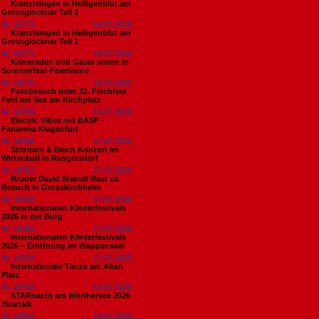
Kranzlsingen in Heiligenblut am
Grossglockner Teil 2
Nr. 18772
19.07.2026
Kranzlsingen in Heiligenblut am
Grossglockner Teil 1
Nr. 18771
19.07.2026
Kameraden und Gäste waren in
Sommerfest-Feierlaune
Nr. 18770
18.07.2026
Fotobesuch beim 22. Fischfest
Feld am See am Kirchplatz
Nr. 18769
18.07.2026
Electric Vibes mit BASF -
Fanarena Klagenfurt
Nr. 18768
17.07.2026
Strottern & Blech Konzert im
Wirtstdadl in Rangersdorf
Nr. 18767
17.07.2026
Bruder David Steindl Rast zu
Besuch in Grosskirchheim
Nr. 18766
17.07.2026
Internationalen Kinderfestivals
2026 in der Burg
Nr. 18765
17.07.2026
Internationalen Kinderfestivals
2026 – Eröffnung im Wappensaal
Nr. 18764
17.07.2026
Internationale Tänze am Alten
Platz
Nr. 18763
14.07.2026
STARnacht am Wörthersee 2026
/Startalk
Nr. 18762
14.07.2026