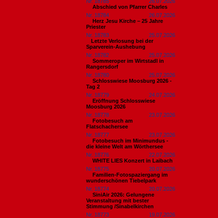
Nr. 18785
26.07.2026
Abschied von Pfarrer Charles
Nr. 18784
26.07.2026
Herz Jesu Kirche – 25 Jahre
Priester
Nr. 18783
25.07.2026
​Letzte Verlosung bei der
Sparverein-Aushebung
Nr. 18782
25.07.2026
Sommeroper im Wirtstadl in
Rangersdorf
Nr. 18780
25.07.2026
Schlosswiese Moosburg 2026 -
Tag 2
Nr. 18779
24.07.2026
Eröffnung Schlosswiese
Moosburg 2026
Nr. 18778
23.07.2026
Fotobesuch am
Flatschachersee
Nr. 18777
23.07.2026
Fotobesuch im Minimundus -
die kleine Welt am Wörthersee
Nr. 18776
22.07.2026
WHITE LIES Konzert in Laibach
Nr. 18775
20.07.2026
Familien-Fotospaziergang im
wunderschönen Tiebelpark
Nr. 18774
20.07.2026
SiniAir 2026: Gelungene
Veranstaltung mit bester
Stimmung /Sinabelkirchen
Nr. 18773
19.07.2026