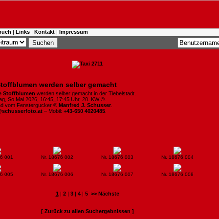
buch
|
Links
|
Kontakt
|
Impressum
toffblumen werden selber gemacht
te
Stoffblumen
werden selber gemacht in der Tiebelstadt.
ag, So.Mai 2026, 16:45_17:45 Uhr, 20. KW ©.
ind vom Fenstergucker ©
Manfred J. Schusser
.
@schusserfoto.at
– Mobil:
+43-650 4020485
.
76 001
Nr. 18676 002
Nr. 18676 003
Nr. 18676 004
76 005
Nr. 18676 006
Nr. 18676 007
Nr. 18676 008
1
|
2
|
3
|
4
|
5
>> Nächste
[ Zurück zu allen Suchergebnissen ]