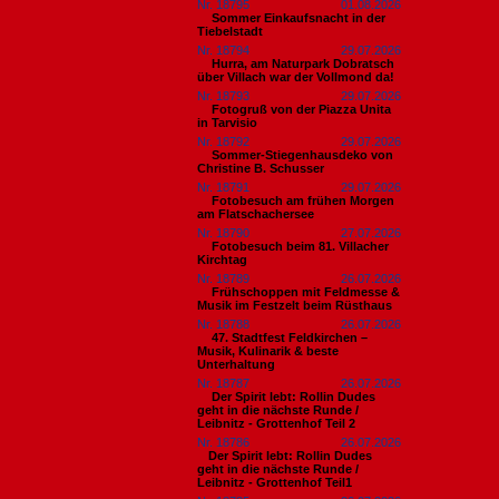
Nr. 18795
01.08.2026
Sommer Einkaufsnacht in der
Tiebelstadt
Nr. 18794
29.07.2026
Hurra, am Naturpark Dobratsch
über Villach war der Vollmond da!
Nr. 18793
29.07.2026
Fotogruß von der Piazza Unita
in Tarvisio
Nr. 18792
29.07.2026
Sommer-Stiegenhausdeko von
Christine B. Schusser
Nr. 18791
29.07.2026
Fotobesuch am frühen Morgen
am Flatschachersee
Nr. 18790
27.07.2026
Fotobesuch beim 81. Villacher
Kirchtag
Nr. 18789
26.07.2026
Frühschoppen mit Feldmesse &
Musik im Festzelt beim Rüsthaus
Nr. 18788
26.07.2026
47. Stadtfest Feldkirchen –
Musik, Kulinarik & beste
Unterhaltung
Nr. 18787
26.07.2026
Der Spirit lebt: Rollin Dudes
geht in die nächste Runde /
Leibnitz - Grottenhof Teil 2
Nr. 18786
26.07.2026
​Der Spirit lebt: Rollin Dudes
geht in die nächste Runde /
Leibnitz - Grottenhof Teil1