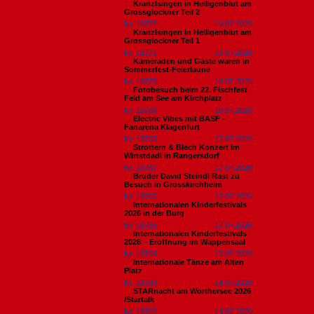
Kranzlsingen in Heiligenblut am
Grossglockner Teil 2
Nr. 18772
19.07.2026
Kranzlsingen in Heiligenblut am
Grossglockner Teil 1
Nr. 18771
19.07.2026
Kameraden und Gäste waren in
Sommerfest-Feierlaune
Nr. 18770
18.07.2026
Fotobesuch beim 22. Fischfest
Feld am See am Kirchplatz
Nr. 18769
18.07.2026
Electric Vibes mit BASF -
Fanarena Klagenfurt
Nr. 18768
17.07.2026
Strottern & Blech Konzert im
Wirtstdadl in Rangersdorf
Nr. 18767
17.07.2026
Bruder David Steindl Rast zu
Besuch in Grosskirchheim
Nr. 18766
17.07.2026
Internationalen Kinderfestivals
2026 in der Burg
Nr. 18765
17.07.2026
Internationalen Kinderfestivals
2026 – Eröffnung im Wappensaal
Nr. 18764
17.07.2026
Internationale Tänze am Alten
Platz
Nr. 18763
14.07.2026
STARnacht am Wörthersee 2026
/Startalk
Nr. 18762
14.07.2026