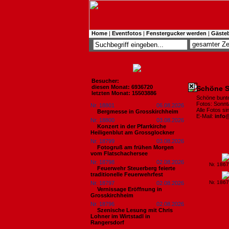
Home
|
Eventfotos
|
Fenstergucker werden
|
Gäste
Besucher:
diesen Monat: 6936720
Schöne S
letzten Monat: 15503886
Schöne bun
Fotos: Sonnt
Nr. 18801
06.08.2026
Alle Fotos s
Bergmesse in Grosskirchheim
E-Mail:
info
Nr. 18800
03.08.2026
Konzert in der Pfarrkirche
Heiligenblut am Grossglockner
Nr. 18799
03.08.2026
Fotogruß am frühen Morgen
vom Flatschachersee
Nr. 18798
02.08.2026
Nr. 186
Feuerwehr Steuerberg feierte
traditionelle Feuerwehrfest
Nr. 186
Nr. 18797
02.08.2026
Vernissage Eröffnung in
Grosskirchheim
Nr. 18796
02.08.2026
Szenische Lesung mit Chris
Lohner im Wirtstadl in
Rangersdorf