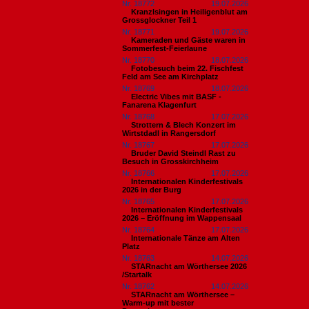
Nr. 18772
19.07.2026
Kranzlsingen in Heiligenblut am
Grossglockner Teil 1
Nr. 18771
19.07.2026
Kameraden und Gäste waren in
Sommerfest-Feierlaune
Nr. 18770
18.07.2026
Fotobesuch beim 22. Fischfest
Feld am See am Kirchplatz
Nr. 18769
18.07.2026
Electric Vibes mit BASF -
Fanarena Klagenfurt
Nr. 18768
17.07.2026
Strottern & Blech Konzert im
Wirtstdadl in Rangersdorf
Nr. 18767
17.07.2026
Bruder David Steindl Rast zu
Besuch in Grosskirchheim
Nr. 18766
17.07.2026
Internationalen Kinderfestivals
2026 in der Burg
Nr. 18765
17.07.2026
Internationalen Kinderfestivals
2026 – Eröffnung im Wappensaal
Nr. 18764
17.07.2026
Internationale Tänze am Alten
Platz
Nr. 18763
14.07.2026
STARnacht am Wörthersee 2026
/Startalk
Nr. 18762
14.07.2026
STARnacht am Wörthersee –
Warm-up mit bester