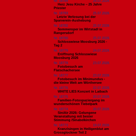
Nr. 18784
26.07.2026
Herz Jesu Kirche – 25 Jahre
Priester
Nr. 18783
25.07.2026
​Letzte Verlosung bei der
Sparverein-Aushebung
Nr. 18782
25.07.2026
Sommeroper im Wirtstadl in
Rangersdorf
Nr. 18780
25.07.2026
Schlosswiese Moosburg 2026 -
Tag 2
Nr. 18779
24.07.2026
Eröffnung Schlosswiese
Moosburg 2026
Nr. 18778
23.07.2026
Fotobesuch am
Flatschachersee
Nr. 18777
23.07.2026
Fotobesuch im Minimundus -
die kleine Welt am Wörthersee
Nr. 18776
22.07.2026
WHITE LIES Konzert in Laibach
Nr. 18775
20.07.2026
Familien-Fotospaziergang im
wunderschönen Tiebelpark
Nr. 18774
20.07.2026
SiniAir 2026: Gelungene
Veranstaltung mit bester
Stimmung /Sinabelkirchen
Nr. 18773
19.07.2026
Kranzlsingen in Heiligenblut am
Grossglockner Teil 2