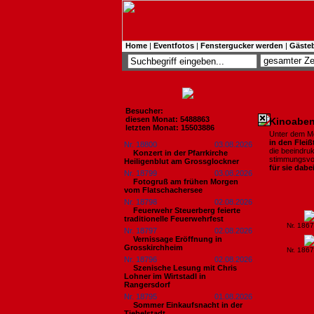
Home
|
Eventfotos
|
Fenstergucker werden
|
Gäste
Besucher:
diesen Monat: 5488863
Kinoaben
letzten Monat: 15503886
Unter dem M
in den Fleiß
Nr. 18800
03.08.2026
die beeindru
Konzert in der Pfarrkirche
stimmungsvol
Heiligenblut am Grossglockner
für sie dabe
Nr. 18799
03.08.2026
Fotogruß am frühen Morgen
vom Flatschachersee
Nr. 18798
02.08.2026
Feuerwehr Steuerberg feierte
traditionelle Feuerwehrfest
Nr. 186
Nr. 18797
02.08.2026
Vernissage Eröffnung in
Grosskirchheim
Nr. 186
Nr. 18796
02.08.2026
Szenische Lesung mit Chris
Lohner im Wirtstadl in
Rangersdorf
Nr. 18795
01.08.2026
Sommer Einkaufsnacht in der
Tiebelstadt