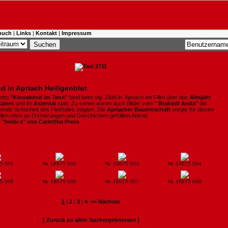
buch
|
Links
|
Kontakt
|
Impressum
d in Apriach Heiligenblut
otto
"Kinoabend im Tenn"
fand beim vlg. Zlöbl in Apriach ein Fillm über das
Almjahr
tälern
und im
Astental
statt. Zu sehen waren auch Bilder vom
" Brahödl Anda"
die
kende Schönheit des Fleißtales zeigten. Die
Apriacher Bauernschaft
sorgte für diesen
len reich an Erinnerungen und Geschichten gefüllten Abend.
i "heidi-s" von Carinthia Press
75 001
Nr. 18675 002
Nr. 18675 003
Nr. 18675 004
75 005
Nr. 18675 006
Nr. 18675 007
Nr. 18675 008
1
|
2
|
3
|
4
>> Nächste
[ Zurück zu allen Suchergebnissen ]