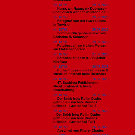
Nr. 18794
29.07.2026
Hurra, am Naturpark Dobratsch
über Villach war der Vollmond da!
Nr. 18793
29.07.2026
Fotogruß von der Piazza Unita
in Tarvisio
Nr. 18792
29.07.2026
Sommer-Stiegenhausdeko von
Christine B. Schusser
Nr. 18791
29.07.2026
Fotobesuch am frühen Morgen
am Flatschachersee
Nr. 18790
27.07.2026
Fotobesuch beim 81. Villacher
Kirchtag
Nr. 18789
26.07.2026
Frühschoppen mit Feldmesse &
Musik im Festzelt beim Rüsthaus
Nr. 18788
26.07.2026
47. Stadtfest Feldkirchen –
Musik, Kulinarik & beste
Unterhaltung
Nr. 18787
26.07.2026
Der Spirit lebt: Rollin Dudes
geht in die nächste Runde /
Leibnitz - Grottenhof Teil 2
Nr. 18786
26.07.2026
​Der Spirit lebt: Rollin Dudes
geht in die nächste Runde /
Leibnitz - Grottenhof Teil1
Nr. 18785
26.07.2026
Abschied von Pfarrer Charles