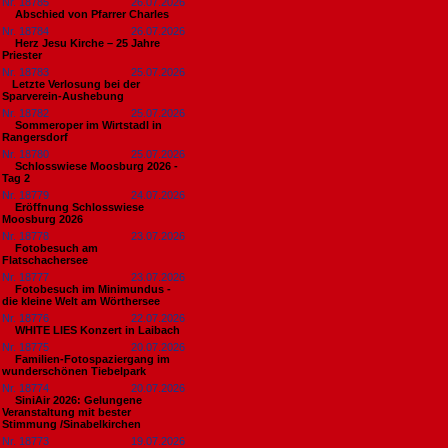
Nr. 18785
26.07.2026
Abschied von Pfarrer Charles
Nr. 18784
26.07.2026
Herz Jesu Kirche – 25 Jahre
Priester
Nr. 18783
25.07.2026
​Letzte Verlosung bei der
Sparverein-Aushebung
Nr. 18782
25.07.2026
Sommeroper im Wirtstadl in
Rangersdorf
Nr. 18780
25.07.2026
Schlosswiese Moosburg 2026 -
Tag 2
Nr. 18779
24.07.2026
Eröffnung Schlosswiese
Moosburg 2026
Nr. 18778
23.07.2026
Fotobesuch am
Flatschachersee
Nr. 18777
23.07.2026
Fotobesuch im Minimundus -
die kleine Welt am Wörthersee
Nr. 18776
22.07.2026
WHITE LIES Konzert in Laibach
Nr. 18775
20.07.2026
Familien-Fotospaziergang im
wunderschönen Tiebelpark
Nr. 18774
20.07.2026
SiniAir 2026: Gelungene
Veranstaltung mit bester
Stimmung /Sinabelkirchen
Nr. 18773
19.07.2026