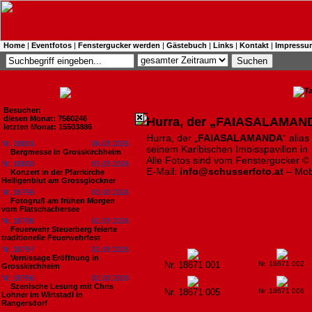
Home
|
Eventfotos
|
Fenstergucker werden
|
Gästebuch
|
Links
|
Kontakt
|
Impressu
Besucher:
diesen Monat: 7560246
Hurra, der „FAIASALAMAN
letzten Monat: 15503886
Hurra, der „
FAIASALAMANDA
“ alias
Nr. 18801
06.08.2026
seinem Karibischen Imbisspavillon in 
Bergmesse in Grosskirchheim
Alle Fotos sind vom Fenstergucker ©
Nr. 18800
03.08.2026
E-Mail:
info@schusserfoto.at
– Mob
Konzert in der Pfarrkirche
Heiligenblut am Grossglockner
Nr. 18799
03.08.2026
Fotogruß am frühen Morgen
vom Flatschachersee
Nr. 18798
02.08.2026
Feuerwehr Steuerberg feierte
traditionelle Feuerwehrfest
Nr. 18797
02.08.2026
Vernissage Eröffnung in
Nr. 18671 001
Nr. 18671 002
Grosskirchheim
Nr. 18796
02.08.2026
Szenische Lesung mit Chris
Nr. 18671 005
Nr. 18671 006
Lohner im Wirtstadl in
Rangersdorf