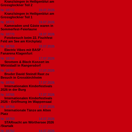
Kranzlsingen in Heiligenblut am
Grossglockner Teil 2
Nr. 18772
19.07.2026
Kranzlsingen in Heiligenblut am
Grossglockner Teil 1
Nr. 18771
19.07.2026
Kameraden und Gäste waren in
Sommerfest-Feierlaune
Nr. 18770
18.07.2026
Fotobesuch beim 22. Fischfest
Feld am See am Kirchplatz
Nr. 18769
18.07.2026
Electric Vibes mit BASF -
Fanarena Klagenfurt
Nr. 18768
17.07.2026
Strottern & Blech Konzert im
Wirtstdadl in Rangersdorf
Nr. 18767
17.07.2026
Bruder David Steindl Rast zu
Besuch in Grosskirchheim
Nr. 18766
17.07.2026
Internationalen Kinderfestivals
2026 in der Burg
Nr. 18765
17.07.2026
Internationalen Kinderfestivals
2026 – Eröffnung im Wappensaal
Nr. 18764
17.07.2026
Internationale Tänze am Alten
Platz
Nr. 18763
14.07.2026
STARnacht am Wörthersee 2026
/Startalk
Nr. 18762
14.07.2026