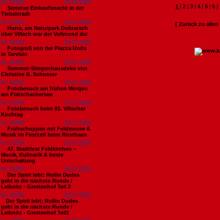
Nr. 18795
01.08.2026
1
|
2
|
3
|
4
|
5
|
6
|
Sommer Einkaufsnacht in der
Tiebelstadt
Nr. 18794
29.07.2026
[ Zurück zu alle
Hurra, am Naturpark Dobratsch
über Villach war der Vollmond da!
Nr. 18793
29.07.2026
Fotogruß von der Piazza Unita
in Tarvisio
Nr. 18792
29.07.2026
Sommer-Stiegenhausdeko von
Christine B. Schusser
Nr. 18791
29.07.2026
Fotobesuch am frühen Morgen
am Flatschachersee
Nr. 18790
27.07.2026
Fotobesuch beim 81. Villacher
Kirchtag
Nr. 18789
26.07.2026
Frühschoppen mit Feldmesse &
Musik im Festzelt beim Rüsthaus
Nr. 18788
26.07.2026
47. Stadtfest Feldkirchen –
Musik, Kulinarik & beste
Unterhaltung
Nr. 18787
26.07.2026
Der Spirit lebt: Rollin Dudes
geht in die nächste Runde /
Leibnitz - Grottenhof Teil 2
Nr. 18786
26.07.2026
​Der Spirit lebt: Rollin Dudes
geht in die nächste Runde /
Leibnitz - Grottenhof Teil1