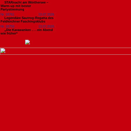
STARnacht am Wörthersee –
Warm-up mit bester
Partystimmung
Nr. 18761
13.07.2026
Legendäre Sautrog-Regatta des
Feldkirchner Faschingsklubs
Nr. 18759
13.07.2026
„Die Karawanken . . . ein Abend
wie früher“