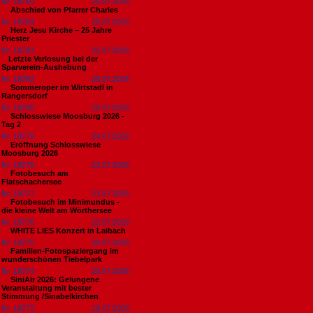
Nr. 18785
26.07.2026
Abschied von Pfarrer Charles
Nr. 18784
26.07.2026
Herz Jesu Kirche – 25 Jahre
Priester
Nr. 18783
25.07.2026
​Letzte Verlosung bei der
Sparverein-Aushebung
Nr. 18782
25.07.2026
Sommeroper im Wirtstadl in
Rangersdorf
Nr. 18780
25.07.2026
Schlosswiese Moosburg 2026 -
Tag 2
Nr. 18779
24.07.2026
Eröffnung Schlosswiese
Moosburg 2026
Nr. 18778
23.07.2026
Fotobesuch am
Flatschachersee
Nr. 18777
23.07.2026
Fotobesuch im Minimundus -
die kleine Welt am Wörthersee
Nr. 18776
22.07.2026
WHITE LIES Konzert in Laibach
Nr. 18775
20.07.2026
Familien-Fotospaziergang im
wunderschönen Tiebelpark
Nr. 18774
20.07.2026
SiniAir 2026: Gelungene
Veranstaltung mit bester
Stimmung /Sinabelkirchen
Nr. 18773
19.07.2026