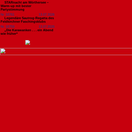
STARnacht am Wörthersee –
Warm-up mit bester
Partystimmung
Nr. 18761
13.07.2026
Legendäre Sautrog-Regatta des
Feldkirchner Faschingsklubs
Nr. 18759
13.07.2026
„Die Karawanken . . . ein Abend
wie früher“