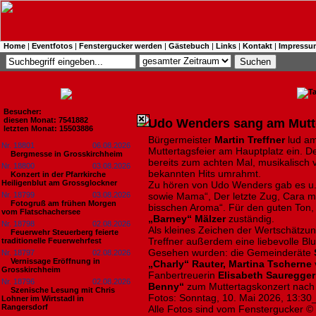
Home
|
Eventfotos
|
Fenstergucker werden
|
Gästebuch
|
Links
|
Kontakt
|
Impressu
Besucher:
diesen Monat: 7541882
Udo Wenders sang am Mutte
letzten Monat: 15503886
Bürgermeister
Martin Treffner
lud am
Nr. 18801
06.08.2026
Muttertagsfeier am Hauptplatz ein. 
Bergmesse in Grosskirchheim
bereits zum achten Mal, musikalisch
Nr. 18800
03.08.2026
bekannten Hits umrahmt.
Konzert in der Pfarrkirche
Heiligenblut am Grossglockner
Zu hören von Udo Wenders gab es u.a.
Nr. 18799
03.08.2026
sowie Mama“, Der letzte Zug, Cara mi
Fotogruß am frühen Morgen
bisschen Aroma“. Für den guten Ton,
vom Flatschachersee
„Barney“ Mälzer
zuständig.
Nr. 18798
02.08.2026
Als kleines Zeichen der Wertschätzun
Feuerwehr Steuerberg feierte
Treffner außerdem eine liebevolle 
traditionelle Feuerwehrfest
Gesehen wurden: die Gemeinderäte
Nr. 18797
02.08.2026
Vernissage Eröffnung in
„Charly“ Rauter, Martina Tscherne
Grosskirchheim
Fanbertreuerin
Elisabeth Sauregger
Nr. 18796
02.08.2026
Benny“
zum Muttertagskonzert nach 
Szenische Lesung mit Chris
Fotos: Sonntag, 10. Mai 2026, 13:30
Lohner im Wirtstadl in
Rangersdorf
Alle Fotos sind vom Fenstergucker ©