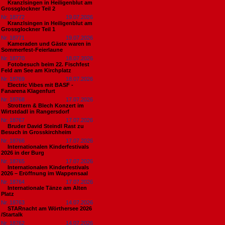
Kranzlsingen in Heiligenblut am
Grossglockner Teil 2
Nr. 18772
19.07.2026
Kranzlsingen in Heiligenblut am
Grossglockner Teil 1
Nr. 18771
19.07.2026
Kameraden und Gäste waren in
Sommerfest-Feierlaune
Nr. 18770
18.07.2026
Fotobesuch beim 22. Fischfest
Feld am See am Kirchplatz
Nr. 18769
18.07.2026
Electric Vibes mit BASF -
Fanarena Klagenfurt
Nr. 18768
17.07.2026
Strottern & Blech Konzert im
Wirtstdadl in Rangersdorf
Nr. 18767
17.07.2026
Bruder David Steindl Rast zu
Besuch in Grosskirchheim
Nr. 18766
17.07.2026
Internationalen Kinderfestivals
2026 in der Burg
Nr. 18765
17.07.2026
Internationalen Kinderfestivals
2026 – Eröffnung im Wappensaal
Nr. 18764
17.07.2026
Internationale Tänze am Alten
Platz
Nr. 18763
14.07.2026
STARnacht am Wörthersee 2026
/Startalk
Nr. 18762
14.07.2026