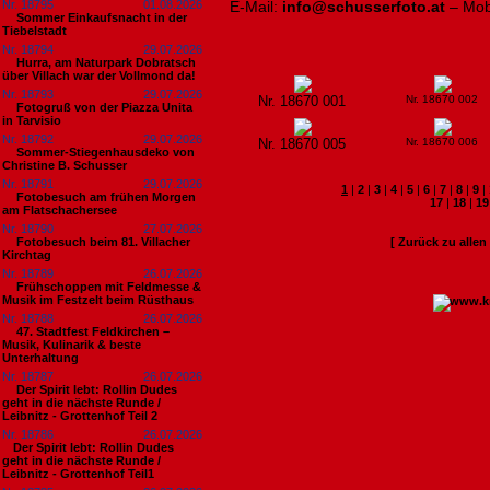
Nr. 18795
01.08.2026
E-Mail:
info@schusserfoto.at
– Mob
Sommer Einkaufsnacht in der
Tiebelstadt
Nr. 18794
29.07.2026
Hurra, am Naturpark Dobratsch
über Villach war der Vollmond da!
Nr. 18793
29.07.2026
Nr. 18670 001
Nr. 18670 002
Fotogruß von der Piazza Unita
in Tarvisio
Nr. 18792
29.07.2026
Nr. 18670 005
Nr. 18670 006
Sommer-Stiegenhausdeko von
Christine B. Schusser
Nr. 18791
29.07.2026
1
|
2
|
3
|
4
|
5
|
6
|
7
|
8
|
9
|
Fotobesuch am frühen Morgen
17
|
18
|
19
am Flatschachersee
Nr. 18790
27.07.2026
Fotobesuch beim 81. Villacher
[ Zurück zu alle
Kirchtag
Nr. 18789
26.07.2026
Frühschoppen mit Feldmesse &
Musik im Festzelt beim Rüsthaus
Nr. 18788
26.07.2026
47. Stadtfest Feldkirchen –
Musik, Kulinarik & beste
Unterhaltung
Nr. 18787
26.07.2026
Der Spirit lebt: Rollin Dudes
geht in die nächste Runde /
Leibnitz - Grottenhof Teil 2
Nr. 18786
26.07.2026
​Der Spirit lebt: Rollin Dudes
geht in die nächste Runde /
Leibnitz - Grottenhof Teil1