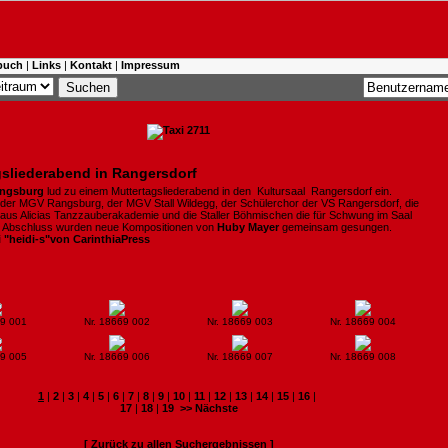
buch
|
Links
|
Kontakt
|
Impressum
gsliederabend in Rangersdorf
ngsburg
lud zu einem Muttertagsliederabend in den Kultursaal Rangersdorf ein.
 der MGV Rangsburg, der MGV Stall Wildegg, der Schülerchor der VS Rangersdorf, die
aus Alicias Tanzzauberakademie und die Staller Böhmischen die für Schwung im Saal
m Abschluss wurden neue Kompositionen von
Huby Mayer
gemeinsam gesungen.
i "heidi-s"von CarinthiaPress
69 001
Nr. 18669 002
Nr. 18669 003
Nr. 18669 004
69 005
Nr. 18669 006
Nr. 18669 007
Nr. 18669 008
1
|
2
|
3
|
4
|
5
|
6
|
7
|
8
|
9
|
10
|
11
|
12
|
13
|
14
|
15
|
16
|
17
|
18
|
19
>> Nächste
[ Zurück zu allen Suchergebnissen ]