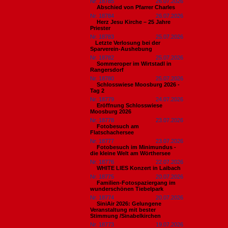
Nr. 18785
26.07.2026
Abschied von Pfarrer Charles
Nr. 18784
26.07.2026
Herz Jesu Kirche – 25 Jahre
Priester
Nr. 18783
25.07.2026
​Letzte Verlosung bei der
Sparverein-Aushebung
Nr. 18782
25.07.2026
Sommeroper im Wirtstadl in
Rangersdorf
Nr. 18780
25.07.2026
Schlosswiese Moosburg 2026 -
Tag 2
Nr. 18779
24.07.2026
Eröffnung Schlosswiese
Moosburg 2026
Nr. 18778
23.07.2026
Fotobesuch am
Flatschachersee
Nr. 18777
23.07.2026
Fotobesuch im Minimundus -
die kleine Welt am Wörthersee
Nr. 18776
22.07.2026
WHITE LIES Konzert in Laibach
Nr. 18775
20.07.2026
Familien-Fotospaziergang im
wunderschönen Tiebelpark
Nr. 18774
20.07.2026
SiniAir 2026: Gelungene
Veranstaltung mit bester
Stimmung /Sinabelkirchen
Nr. 18773
19.07.2026