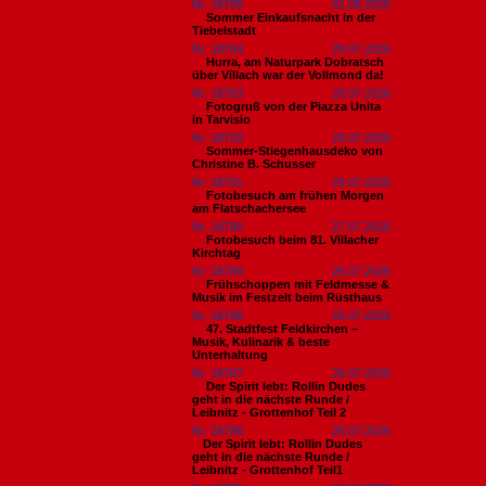
Nr. 18795
01.08.2026
Sommer Einkaufsnacht in der
Tiebelstadt
Nr. 18794
29.07.2026
Hurra, am Naturpark Dobratsch
über Villach war der Vollmond da!
Nr. 18793
29.07.2026
Fotogruß von der Piazza Unita
in Tarvisio
Nr. 18792
29.07.2026
Sommer-Stiegenhausdeko von
Christine B. Schusser
Nr. 18791
29.07.2026
Fotobesuch am frühen Morgen
am Flatschachersee
Nr. 18790
27.07.2026
Fotobesuch beim 81. Villacher
Kirchtag
Nr. 18789
26.07.2026
Frühschoppen mit Feldmesse &
Musik im Festzelt beim Rüsthaus
Nr. 18788
26.07.2026
47. Stadtfest Feldkirchen –
Musik, Kulinarik & beste
Unterhaltung
Nr. 18787
26.07.2026
Der Spirit lebt: Rollin Dudes
geht in die nächste Runde /
Leibnitz - Grottenhof Teil 2
Nr. 18786
26.07.2026
​Der Spirit lebt: Rollin Dudes
geht in die nächste Runde /
Leibnitz - Grottenhof Teil1