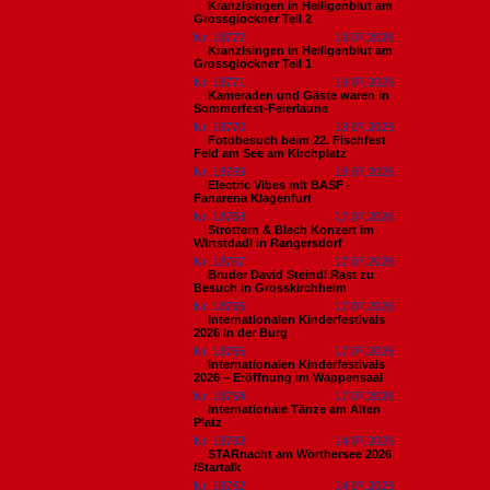
Kranzlsingen in Heiligenblut am
Grossglockner Teil 2
Nr. 18772
19.07.2026
Kranzlsingen in Heiligenblut am
Grossglockner Teil 1
Nr. 18771
19.07.2026
Kameraden und Gäste waren in
Sommerfest-Feierlaune
Nr. 18770
18.07.2026
Fotobesuch beim 22. Fischfest
Feld am See am Kirchplatz
Nr. 18769
18.07.2026
Electric Vibes mit BASF -
Fanarena Klagenfurt
Nr. 18768
17.07.2026
Strottern & Blech Konzert im
Wirtstdadl in Rangersdorf
Nr. 18767
17.07.2026
Bruder David Steindl Rast zu
Besuch in Grosskirchheim
Nr. 18766
17.07.2026
Internationalen Kinderfestivals
2026 in der Burg
Nr. 18765
17.07.2026
Internationalen Kinderfestivals
2026 – Eröffnung im Wappensaal
Nr. 18764
17.07.2026
Internationale Tänze am Alten
Platz
Nr. 18763
14.07.2026
STARnacht am Wörthersee 2026
/Startalk
Nr. 18762
14.07.2026