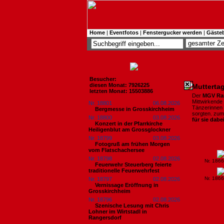
Home
|
Eventfotos
|
Fenstergucker werden
|
Gäste
Besucher:
diesen Monat: 7926225
Mutterta
letzten Monat: 15503886
Der
MGV Ra
Mittwirkende
Nr. 18801
06.08.2026
Tänzerinnen 
Bergmesse in Grosskirchheim
sorgten. zu
Nr. 18800
03.08.2026
für sie dabe
Konzert in der Pfarrkirche
Heiligenblut am Grossglockner
Nr. 18799
03.08.2026
Fotogruß am frühen Morgen
vom Flatschachersee
Nr. 18798
02.08.2026
Nr. 186
Feuerwehr Steuerberg feierte
traditionelle Feuerwehrfest
Nr. 186
Nr. 18797
02.08.2026
Vernissage Eröffnung in
Grosskirchheim
Nr. 18796
02.08.2026
Szenische Lesung mit Chris
Lohner im Wirtstadl in
Rangersdorf