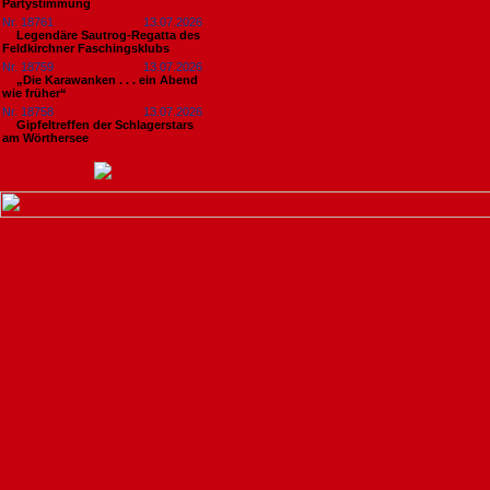
Partystimmung
Nr. 18761
13.07.2026
Legendäre Sautrog-Regatta des
Feldkirchner Faschingsklubs
Nr. 18759
13.07.2026
„Die Karawanken . . . ein Abend
wie früher“
Nr. 18758
13.07.2026
Gipfeltreffen der Schlagerstars
am Wörthersee