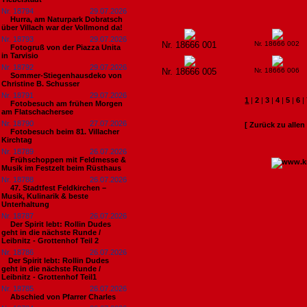
Nr. 18794
29.07.2026
Hurra, am Naturpark Dobratsch
über Villach war der Vollmond da!
Nr. 18793
29.07.2026
Nr. 18666 001
Nr. 18666 002
Fotogruß von der Piazza Unita
in Tarvisio
Nr. 18792
29.07.2026
Nr. 18666 005
Nr. 18666 006
Sommer-Stiegenhausdeko von
Christine B. Schusser
Nr. 18791
29.07.2026
1
|
2
|
3
|
4
|
5
|
6
|
Fotobesuch am frühen Morgen
am Flatschachersee
Nr. 18790
27.07.2026
[ Zurück zu alle
Fotobesuch beim 81. Villacher
Kirchtag
Nr. 18789
26.07.2026
Frühschoppen mit Feldmesse &
Musik im Festzelt beim Rüsthaus
Nr. 18788
26.07.2026
47. Stadtfest Feldkirchen –
Musik, Kulinarik & beste
Unterhaltung
Nr. 18787
26.07.2026
Der Spirit lebt: Rollin Dudes
geht in die nächste Runde /
Leibnitz - Grottenhof Teil 2
Nr. 18786
26.07.2026
​Der Spirit lebt: Rollin Dudes
geht in die nächste Runde /
Leibnitz - Grottenhof Teil1
Nr. 18785
26.07.2026
Abschied von Pfarrer Charles