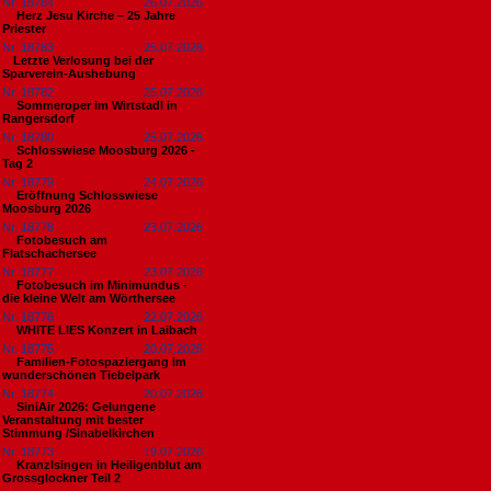
Nr. 18784
26.07.2026
Herz Jesu Kirche – 25 Jahre
Priester
Nr. 18783
25.07.2026
​Letzte Verlosung bei der
Sparverein-Aushebung
Nr. 18782
25.07.2026
Sommeroper im Wirtstadl in
Rangersdorf
Nr. 18780
25.07.2026
Schlosswiese Moosburg 2026 -
Tag 2
Nr. 18779
24.07.2026
Eröffnung Schlosswiese
Moosburg 2026
Nr. 18778
23.07.2026
Fotobesuch am
Flatschachersee
Nr. 18777
23.07.2026
Fotobesuch im Minimundus -
die kleine Welt am Wörthersee
Nr. 18776
22.07.2026
WHITE LIES Konzert in Laibach
Nr. 18775
20.07.2026
Familien-Fotospaziergang im
wunderschönen Tiebelpark
Nr. 18774
20.07.2026
SiniAir 2026: Gelungene
Veranstaltung mit bester
Stimmung /Sinabelkirchen
Nr. 18773
19.07.2026
Kranzlsingen in Heiligenblut am
Grossglockner Teil 2