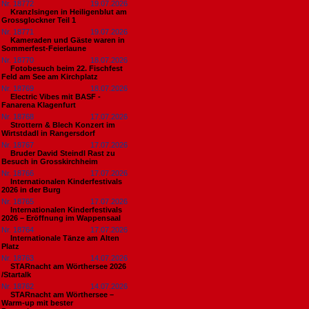
Nr. 18772
19.07.2026
Kranzlsingen in Heiligenblut am
Grossglockner Teil 1
Nr. 18771
19.07.2026
Kameraden und Gäste waren in
Sommerfest-Feierlaune
Nr. 18770
18.07.2026
Fotobesuch beim 22. Fischfest
Feld am See am Kirchplatz
Nr. 18769
18.07.2026
Electric Vibes mit BASF -
Fanarena Klagenfurt
Nr. 18768
17.07.2026
Strottern & Blech Konzert im
Wirtstdadl in Rangersdorf
Nr. 18767
17.07.2026
Bruder David Steindl Rast zu
Besuch in Grosskirchheim
Nr. 18766
17.07.2026
Internationalen Kinderfestivals
2026 in der Burg
Nr. 18765
17.07.2026
Internationalen Kinderfestivals
2026 – Eröffnung im Wappensaal
Nr. 18764
17.07.2026
Internationale Tänze am Alten
Platz
Nr. 18763
14.07.2026
STARnacht am Wörthersee 2026
/Startalk
Nr. 18762
14.07.2026
STARnacht am Wörthersee –
Warm-up mit bester