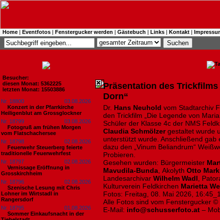
Home
|
Eventfotos
|
Fenstergucker werden
|
Gästebuch
|
Links
|
Kontakt
|
Impressu
Besucher:
diesen Monat: 5362225
Präsentation des Trickfilm
letzten Monat: 15503886
Dorn“
Nr. 18800
03.08.2026
Dr.
Hans Neuhold
vom Stadtarchiv Fe
Konzert in der Pfarrkirche
Heiligenblut am Grossglockner
den Trickfilm „Die Legende von Maria
Nr. 18799
03.08.2026
Schüler der Klasse 4c der NMS Feldki
Fotogruß am frühen Morgen
Claudia Schmölzer
gestaltet wurde 
vom Flatschachersee
unterstützt wurde. Anschließend gab e
Nr. 18798
02.08.2026
dazu den „Vinum Beliandrum“ Weißw
Feuerwehr Steuerberg feierte
traditionelle Feuerwehrfest
Probieren.
Nr. 18797
02.08.2026
Gesehen wurden: Bürgermeister
Mart
Vernissage Eröffnung in
Mavudila-Bunda
, Akolyth
Otto Mar
Grosskirchheim
Landesarchivar
Wilhelm Wadl
, Pator
Nr. 18796
02.08.2026
Kulturverein Feldkirchen
Marietta We
Szenische Lesung mit Chris
Fotos: Freitag, 08. Mai 2026, 16:45_
Lohner im Wirtstadl in
Rangersdorf
Alle Fotos sind vom Fenstergucker ©
Nr. 18795
01.08.2026
E-Mail:
info@schusserfoto.at
– Mob
Sommer Einkaufsnacht in der
Tiebelstadt