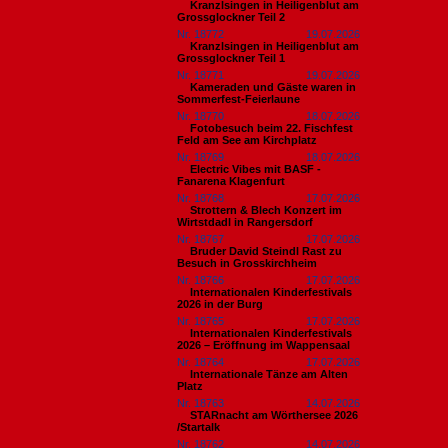
Kranzlsingen in Heiligenblut am
Grossglockner Teil 2
Nr. 18772
19.07.2026
Kranzlsingen in Heiligenblut am
Grossglockner Teil 1
Nr. 18771
19.07.2026
Kameraden und Gäste waren in
Sommerfest-Feierlaune
Nr. 18770
18.07.2026
Fotobesuch beim 22. Fischfest
Feld am See am Kirchplatz
Nr. 18769
18.07.2026
Electric Vibes mit BASF -
Fanarena Klagenfurt
Nr. 18768
17.07.2026
Strottern & Blech Konzert im
Wirtstdadl in Rangersdorf
Nr. 18767
17.07.2026
Bruder David Steindl Rast zu
Besuch in Grosskirchheim
Nr. 18766
17.07.2026
Internationalen Kinderfestivals
2026 in der Burg
Nr. 18765
17.07.2026
Internationalen Kinderfestivals
2026 – Eröffnung im Wappensaal
Nr. 18764
17.07.2026
Internationale Tänze am Alten
Platz
Nr. 18763
14.07.2026
STARnacht am Wörthersee 2026
/Startalk
Nr. 18762
14.07.2026