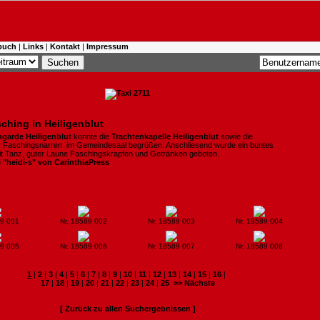
buch
|
Links
|
Kontakt
|
Impressum
ching in Heiligenblut
arde Heiligenblut
konnte die
Trachtenkapelle
Heiligenblut
sowie die
er Faschingsnarren im Gemeindesaal begrüßen. Anschliesend wurde ein buntes
 Tanz, guter Laune Faschingskrapfen und Getränken geboten.
i "heidi-s" von CarinthiaPress
89 001
Nr. 18589 002
Nr. 18589 003
Nr. 18589 004
89 005
Nr. 18589 006
Nr. 18589 007
Nr. 18589 008
1
|
2
|
3
|
4
|
5
|
6
|
7
|
8
|
9
|
10
|
11
|
12
|
13
|
14
|
15
|
16
|
17
|
18
|
19
|
20
|
21
|
22
|
23
|
24
|
25
>> Nächste
[ Zurück zu allen Suchergebnissen ]