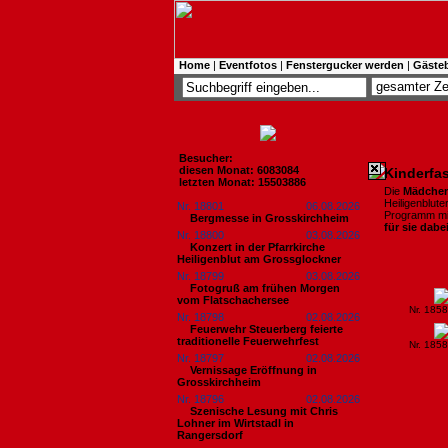
Home
|
Eventfotos
|
Fenstergucker werden
|
Gäste
Besucher:
diesen Monat: 6083084
Kinderfas
letzten Monat: 15503886
Die
Mädcheng
Heiligenblut
Nr. 18801
06.08.2026
Programm mit
Bergmesse in Grosskirchheim
für sie dabe
Nr. 18800
03.08.2026
Konzert in der Pfarrkirche
Heiligenblut am Grossglockner
Nr. 18799
03.08.2026
Fotogruß am frühen Morgen
vom Flatschachersee
Nr. 185
Nr. 18798
02.08.2026
Feuerwehr Steuerberg feierte
traditionelle Feuerwehrfest
Nr. 185
Nr. 18797
02.08.2026
Vernissage Eröffnung in
Grosskirchheim
Nr. 18796
02.08.2026
Szenische Lesung mit Chris
Lohner im Wirtstadl in
Rangersdorf