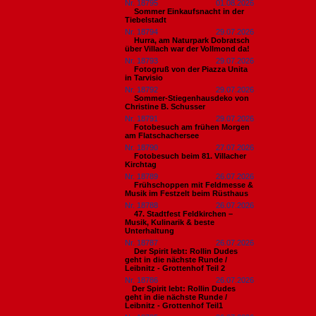
Nr. 18795
01.08.2026
Sommer Einkaufsnacht in der
Tiebelstadt
Nr. 18794
29.07.2026
Hurra, am Naturpark Dobratsch
über Villach war der Vollmond da!
Nr. 18793
29.07.2026
Fotogruß von der Piazza Unita
in Tarvisio
Nr. 18792
29.07.2026
Sommer-Stiegenhausdeko von
Christine B. Schusser
Nr. 18791
29.07.2026
Fotobesuch am frühen Morgen
am Flatschachersee
Nr. 18790
27.07.2026
Fotobesuch beim 81. Villacher
Kirchtag
Nr. 18789
26.07.2026
Frühschoppen mit Feldmesse &
Musik im Festzelt beim Rüsthaus
Nr. 18788
26.07.2026
47. Stadtfest Feldkirchen –
Musik, Kulinarik & beste
Unterhaltung
Nr. 18787
26.07.2026
Der Spirit lebt: Rollin Dudes
geht in die nächste Runde /
Leibnitz - Grottenhof Teil 2
Nr. 18786
26.07.2026
​Der Spirit lebt: Rollin Dudes
geht in die nächste Runde /
Leibnitz - Grottenhof Teil1