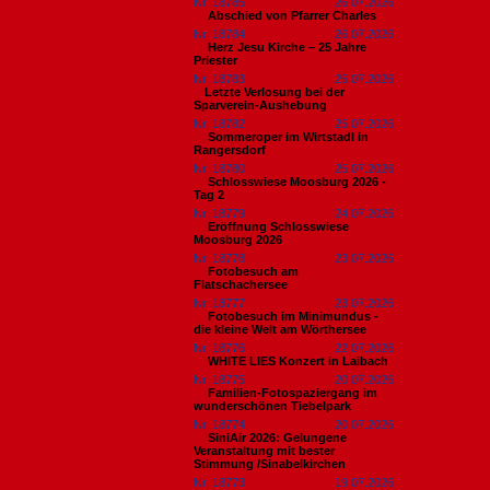
Nr. 18785
26.07.2026
Abschied von Pfarrer Charles
Nr. 18784
26.07.2026
Herz Jesu Kirche – 25 Jahre
Priester
Nr. 18783
25.07.2026
​Letzte Verlosung bei der
Sparverein-Aushebung
Nr. 18782
25.07.2026
Sommeroper im Wirtstadl in
Rangersdorf
Nr. 18780
25.07.2026
Schlosswiese Moosburg 2026 -
Tag 2
Nr. 18779
24.07.2026
Eröffnung Schlosswiese
Moosburg 2026
Nr. 18778
23.07.2026
Fotobesuch am
Flatschachersee
Nr. 18777
23.07.2026
Fotobesuch im Minimundus -
die kleine Welt am Wörthersee
Nr. 18776
22.07.2026
WHITE LIES Konzert in Laibach
Nr. 18775
20.07.2026
Familien-Fotospaziergang im
wunderschönen Tiebelpark
Nr. 18774
20.07.2026
SiniAir 2026: Gelungene
Veranstaltung mit bester
Stimmung /Sinabelkirchen
Nr. 18773
19.07.2026