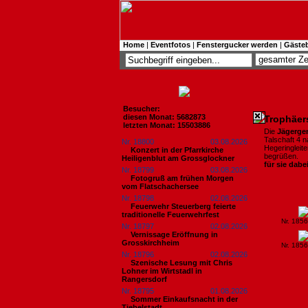
Home
|
Eventfotos
|
Fenstergucker werden
|
Gäste
Besucher:
diesen Monat: 5682873
Trophäer
letzten Monat: 15503886
Die
Jägergem
Talschaft 4 
Nr. 18800
03.08.2026
Hegeringleite
Konzert in der Pfarrkirche
begrüßen.
Heiligenblut am Grossglockner
für sie dabe
Nr. 18799
03.08.2026
Fotogruß am frühen Morgen
vom Flatschachersee
Nr. 18798
02.08.2026
Feuerwehr Steuerberg feierte
traditionelle Feuerwehrfest
Nr. 185
Nr. 18797
02.08.2026
Vernissage Eröffnung in
Grosskirchheim
Nr. 185
Nr. 18796
02.08.2026
Szenische Lesung mit Chris
Lohner im Wirtstadl in
Rangersdorf
Nr. 18795
01.08.2026
Sommer Einkaufsnacht in der
Tiebelstadt