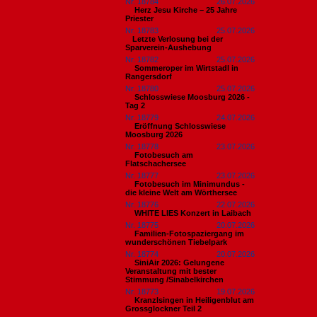
Nr. 18784
26.07.2026
Herz Jesu Kirche – 25 Jahre
Priester
Nr. 18783
25.07.2026
​Letzte Verlosung bei der
Sparverein-Aushebung
Nr. 18782
25.07.2026
Sommeroper im Wirtstadl in
Rangersdorf
Nr. 18780
25.07.2026
Schlosswiese Moosburg 2026 -
Tag 2
Nr. 18779
24.07.2026
Eröffnung Schlosswiese
Moosburg 2026
Nr. 18778
23.07.2026
Fotobesuch am
Flatschachersee
Nr. 18777
23.07.2026
Fotobesuch im Minimundus -
die kleine Welt am Wörthersee
Nr. 18776
22.07.2026
WHITE LIES Konzert in Laibach
Nr. 18775
20.07.2026
Familien-Fotospaziergang im
wunderschönen Tiebelpark
Nr. 18774
20.07.2026
SiniAir 2026: Gelungene
Veranstaltung mit bester
Stimmung /Sinabelkirchen
Nr. 18773
19.07.2026
Kranzlsingen in Heiligenblut am
Grossglockner Teil 2