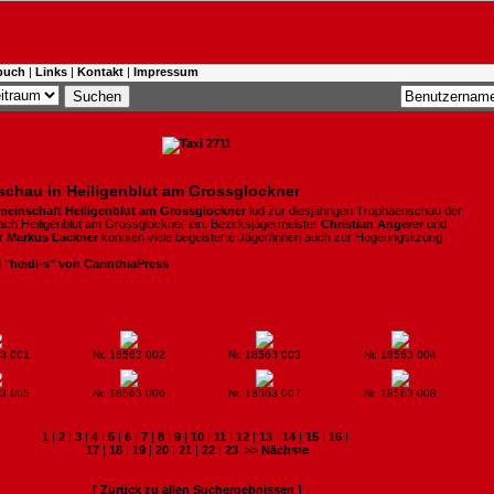
buch
|
Links
|
Kontakt
|
Impressum
schau in Heiligenblut am Grossglockner
einschaft Heiligenblut am Grossglockner
lud zur diesjährigen Trophäenschau der
nach Heiligenblut am Grossglockner ein. Bezirksjägermeister
Christian Angerer
und
r
Markus Lackner
konnten viele begeisterte Jäger/innen auch zur Hegeringsitzung
i "heidi-s" von CarinthiaPress
63 001
Nr. 18563 002
Nr. 18563 003
Nr. 18563 004
63 005
Nr. 18563 006
Nr. 18563 007
Nr. 18563 008
1
|
2
|
3
|
4
|
5
|
6
|
7
|
8
|
9
|
10
|
11
|
12
|
13
|
14
|
15
|
16
|
17
|
18
|
19
|
20
|
21
|
22
|
23
>> Nächste
[ Zurück zu allen Suchergebnissen ]