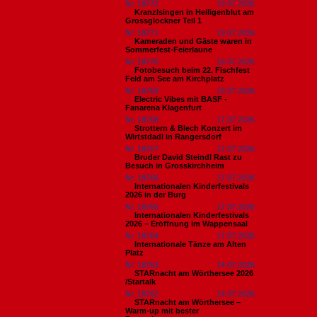
Nr. 18772
19.07.2026
Kranzlsingen in Heiligenblut am
Grossglockner Teil 1
Nr. 18771
19.07.2026
Kameraden und Gäste waren in
Sommerfest-Feierlaune
Nr. 18770
18.07.2026
Fotobesuch beim 22. Fischfest
Feld am See am Kirchplatz
Nr. 18769
18.07.2026
Electric Vibes mit BASF -
Fanarena Klagenfurt
Nr. 18768
17.07.2026
Strottern & Blech Konzert im
Wirtstdadl in Rangersdorf
Nr. 18767
17.07.2026
Bruder David Steindl Rast zu
Besuch in Grosskirchheim
Nr. 18766
17.07.2026
Internationalen Kinderfestivals
2026 in der Burg
Nr. 18765
17.07.2026
Internationalen Kinderfestivals
2026 – Eröffnung im Wappensaal
Nr. 18764
17.07.2026
Internationale Tänze am Alten
Platz
Nr. 18763
14.07.2026
STARnacht am Wörthersee 2026
/Startalk
Nr. 18762
14.07.2026
STARnacht am Wörthersee –
Warm-up mit bester