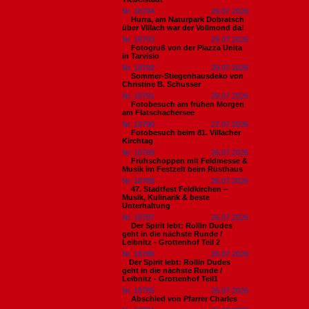
Nr. 18794
29.07.2026
Hurra, am Naturpark Dobratsch
über Villach war der Vollmond da!
Nr. 18793
29.07.2026
Fotogruß von der Piazza Unita
in Tarvisio
Nr. 18792
29.07.2026
Sommer-Stiegenhausdeko von
Christine B. Schusser
Nr. 18791
29.07.2026
Fotobesuch am frühen Morgen
am Flatschachersee
Nr. 18790
27.07.2026
Fotobesuch beim 81. Villacher
Kirchtag
Nr. 18789
26.07.2026
Frühschoppen mit Feldmesse &
Musik im Festzelt beim Rüsthaus
Nr. 18788
26.07.2026
47. Stadtfest Feldkirchen –
Musik, Kulinarik & beste
Unterhaltung
Nr. 18787
26.07.2026
Der Spirit lebt: Rollin Dudes
geht in die nächste Runde /
Leibnitz - Grottenhof Teil 2
Nr. 18786
26.07.2026
​Der Spirit lebt: Rollin Dudes
geht in die nächste Runde /
Leibnitz - Grottenhof Teil1
Nr. 18785
26.07.2026
Abschied von Pfarrer Charles