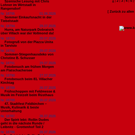
1
|
2
|
3
|
4
|
5
|
Szenische Lesung mit Chris
Lohner im Wirtstadl in
Rangersdorf
[ Zurück zu alle
Nr. 18795
01.08.2026
Sommer Einkaufsnacht in der
Tiebelstadt
Nr. 18794
29.07.2026
Hurra, am Naturpark Dobratsch
über Villach war der Vollmond da!
Nr. 18793
29.07.2026
Fotogruß von der Piazza Unita
in Tarvisio
Nr. 18792
29.07.2026
Sommer-Stiegenhausdeko von
Christine B. Schusser
Nr. 18791
29.07.2026
Fotobesuch am frühen Morgen
am Flatschachersee
Nr. 18790
27.07.2026
Fotobesuch beim 81. Villacher
Kirchtag
Nr. 18789
26.07.2026
Frühschoppen mit Feldmesse &
Musik im Festzelt beim Rüsthaus
Nr. 18788
26.07.2026
47. Stadtfest Feldkirchen –
Musik, Kulinarik & beste
Unterhaltung
Nr. 18787
26.07.2026
Der Spirit lebt: Rollin Dudes
geht in die nächste Runde /
Leibnitz - Grottenhof Teil 2
Nr. 18786
26.07.2026