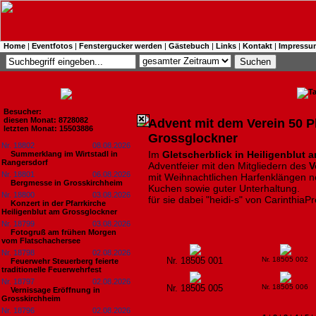
Home
|
Eventfotos
|
Fenstergucker werden
|
Gästebuch
|
Links
|
Kontakt
|
Impressu
Besucher:
diesen Monat: 8728082
Advent mit dem Verein 50 Pl
letzten Monat: 15503886
Grossglockner
Nr. 18802
08.08.2026
Im
Gletscherblick in Heiligenblut
Summerklang im Wirtstadl in
Rangersdorf
Adventfeier mit den Mitgliedern des
V
Nr. 18801
06.08.2026
mit Weihnachtlichen Harfenklängen n
Bergmesse in Grosskirchheim
Kuchen sowie guter Unterhaltung.
Nr. 18800
03.08.2026
für sie dabei "heidi-s" von CarinthiaP
Konzert in der Pfarrkirche
Heiligenblut am Grossglockner
Nr. 18799
03.08.2026
Fotogruß am frühen Morgen
vom Flatschachersee
Nr. 18798
02.08.2026
Nr. 18505 001
Nr. 18505 002
Feuerwehr Steuerberg feierte
traditionelle Feuerwehrfest
Nr. 18797
02.08.2026
Nr. 18505 005
Nr. 18505 006
Vernissage Eröffnung in
Grosskirchheim
Nr. 18796
02.08.2026