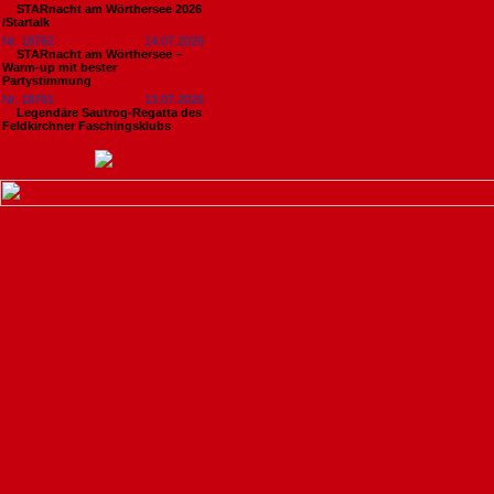
STARnacht am Wörthersee 2026
/Startalk
Nr. 18762
14.07.2026
STARnacht am Wörthersee –
Warm-up mit bester
Partystimmung
Nr. 18761
13.07.2026
Legendäre Sautrog-Regatta des
Feldkirchner Faschingsklubs