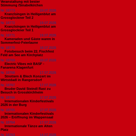
Veranstaltung mit bester
Stimmung /Sinabelkirchen
Nr. 18773
19.07.2026
Kranzlsingen in Heiligenblut am
Grossglockner Teil 2
Nr. 18772
19.07.2026
Kranzlsingen in Heiligenblut am
Grossglockner Teil 1
Nr. 18771
19.07.2026
Kameraden und Gäste waren in
Sommerfest-Feierlaune
Nr. 18770
18.07.2026
Fotobesuch beim 22. Fischfest
Feld am See am Kirchplatz
Nr. 18769
18.07.2026
Electric Vibes mit BASF -
Fanarena Klagenfurt
Nr. 18768
17.07.2026
Strottern & Blech Konzert im
Wirtstdadl in Rangersdorf
Nr. 18767
17.07.2026
Bruder David Steindl Rast zu
Besuch in Grosskirchheim
Nr. 18766
17.07.2026
Internationalen Kinderfestivals
2026 in der Burg
Nr. 18765
17.07.2026
Internationalen Kinderfestivals
2026 – Eröffnung im Wappensaal
Nr. 18764
17.07.2026
Internationale Tänze am Alten
Platz
Nr. 18763
14.07.2026