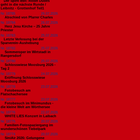
​Der Spirit lebt: Rollin Dudes
geht in die nächste Runde /
Leibnitz - Grottenhof Teil1
Nr. 18785
26.07.2026
Abschied von Pfarrer Charles
Nr. 18784
26.07.2026
Herz Jesu Kirche – 25 Jahre
Priester
Nr. 18783
25.07.2026
​Letzte Verlosung bei der
Sparverein-Aushebung
Nr. 18782
25.07.2026
Sommeroper im Wirtstadl in
Rangersdorf
Nr. 18780
25.07.2026
Schlosswiese Moosburg 2026 -
Tag 2
Nr. 18779
24.07.2026
Eröffnung Schlosswiese
Moosburg 2026
Nr. 18778
23.07.2026
Fotobesuch am
Flatschachersee
Nr. 18777
23.07.2026
Fotobesuch im Minimundus -
die kleine Welt am Wörthersee
Nr. 18776
22.07.2026
WHITE LIES Konzert in Laibach
Nr. 18775
20.07.2026
Familien-Fotospaziergang im
wunderschönen Tiebelpark
Nr. 18774
20.07.2026
SiniAir 2026: Gelungene