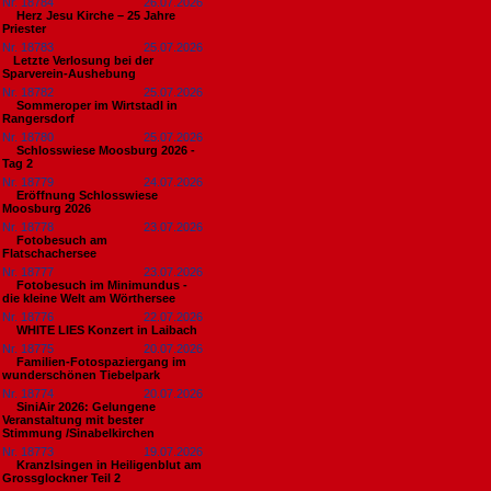
Nr. 18784
26.07.2026
Herz Jesu Kirche – 25 Jahre
Priester
Nr. 18783
25.07.2026
​Letzte Verlosung bei der
Sparverein-Aushebung
Nr. 18782
25.07.2026
Sommeroper im Wirtstadl in
Rangersdorf
Nr. 18780
25.07.2026
Schlosswiese Moosburg 2026 -
Tag 2
Nr. 18779
24.07.2026
Eröffnung Schlosswiese
Moosburg 2026
Nr. 18778
23.07.2026
Fotobesuch am
Flatschachersee
Nr. 18777
23.07.2026
Fotobesuch im Minimundus -
die kleine Welt am Wörthersee
Nr. 18776
22.07.2026
WHITE LIES Konzert in Laibach
Nr. 18775
20.07.2026
Familien-Fotospaziergang im
wunderschönen Tiebelpark
Nr. 18774
20.07.2026
SiniAir 2026: Gelungene
Veranstaltung mit bester
Stimmung /Sinabelkirchen
Nr. 18773
19.07.2026
Kranzlsingen in Heiligenblut am
Grossglockner Teil 2