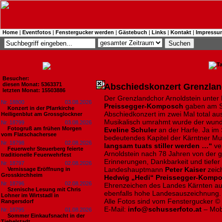
Home
|
Eventfotos
|
Fenstergucker werden
|
Gästebuch
|
Links
|
Kontakt
|
Impressu
Besucher:
diesen Monat: 5363371
Abschiedskonzert Grenzlan
letzten Monat: 15503886
Der Grenzlandchor Arnoldstein unter
Nr. 18800
03.08.2026
Preissegger-Komposch
gaben am S
Konzert in der Pfarrkirche
Abschiedkonzert im zwei Mal total au
Heiligenblut am Grossglockner
Musikalisch umrahmt wurde der wun
Nr. 18799
03.08.2026
Fotogruß am frühen Morgen
Eveline Schuler
an der Harfe. Ja im 
vom Flatschachersee
bedeutendes Kapitel der Kärntner Mu
Nr. 18798
02.08.2026
langsam tuats stiller werden …“
ve
Feuerwehr Steuerberg feierte
Arnoldstein nach 78 Jahren von der g
traditionelle Feuerwehrfest
Erinnerungen, Dankbarkeit und tiefer
Nr. 18797
02.08.2026
Landeshauptmann
Peter Kaiser
zeich
Vernissage Eröffnung in
Grosskirchheim
Hedwig „Hedi“ Preissegger-Komp
Nr. 18796
02.08.2026
Ehrenzeichen des Landes Kärnten aus.
Szenische Lesung mit Chris
ebenfalls hohe Landesauszeichnung.
Lohner im Wirtstadl in
Alle Fotos sind vom Fenstergucker ©
Rangersdorf
E-Mail:
info@schusserfoto.at
– Mob
Nr. 18795
01.08.2026
Sommer Einkaufsnacht in der
Tiebelstadt