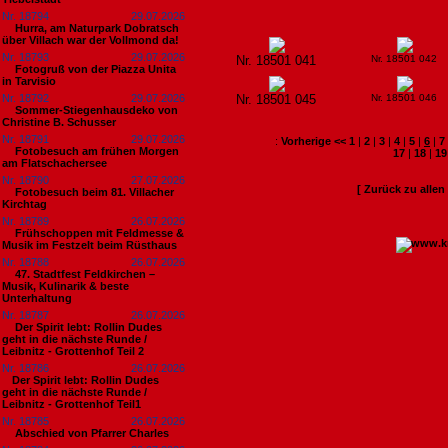
Nr. 18794
29.07.2026
Hurra, am Naturpark Dobratsch
über Villach war der Vollmond da!
Nr. 18793
29.07.2026
Nr. 18501 041
Nr. 18501 042
Fotogruß von der Piazza Unita
in Tarvisio
Nr. 18792
29.07.2026
Nr. 18501 045
Nr. 18501 046
Sommer-Stiegenhausdeko von
Christine B. Schusser
Nr. 18791
29.07.2026
:
Vorherige <<
1
|
2
|
3
|
4
|
5
|
6
|
7
Fotobesuch am frühen Morgen
17
|
18
|
19
am Flatschachersee
Nr. 18790
27.07.2026
[ Zurück zu alle
Fotobesuch beim 81. Villacher
Kirchtag
Nr. 18789
26.07.2026
Frühschoppen mit Feldmesse &
Musik im Festzelt beim Rüsthaus
Nr. 18788
26.07.2026
47. Stadtfest Feldkirchen –
Musik, Kulinarik & beste
Unterhaltung
Nr. 18787
26.07.2026
Der Spirit lebt: Rollin Dudes
geht in die nächste Runde /
Leibnitz - Grottenhof Teil 2
Nr. 18786
26.07.2026
​Der Spirit lebt: Rollin Dudes
geht in die nächste Runde /
Leibnitz - Grottenhof Teil1
Nr. 18785
26.07.2026
Abschied von Pfarrer Charles