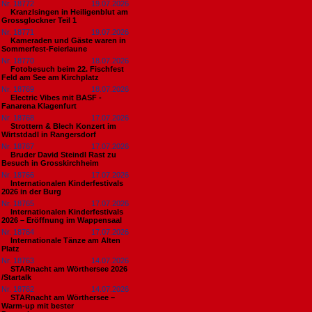
Nr. 18772
19.07.2026
Kranzlsingen in Heiligenblut am
Grossglockner Teil 1
Nr. 18771
19.07.2026
Kameraden und Gäste waren in
Sommerfest-Feierlaune
Nr. 18770
18.07.2026
Fotobesuch beim 22. Fischfest
Feld am See am Kirchplatz
Nr. 18769
18.07.2026
Electric Vibes mit BASF -
Fanarena Klagenfurt
Nr. 18768
17.07.2026
Strottern & Blech Konzert im
Wirtstdadl in Rangersdorf
Nr. 18767
17.07.2026
Bruder David Steindl Rast zu
Besuch in Grosskirchheim
Nr. 18766
17.07.2026
Internationalen Kinderfestivals
2026 in der Burg
Nr. 18765
17.07.2026
Internationalen Kinderfestivals
2026 – Eröffnung im Wappensaal
Nr. 18764
17.07.2026
Internationale Tänze am Alten
Platz
Nr. 18763
14.07.2026
STARnacht am Wörthersee 2026
/Startalk
Nr. 18762
14.07.2026
STARnacht am Wörthersee –
Warm-up mit bester