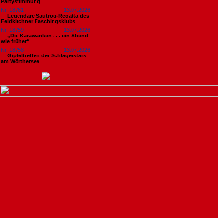
Partystimmung
Nr. 18761
13.07.2026
Legendäre Sautrog-Regatta des
Feldkirchner Faschingsklubs
Nr. 18759
13.07.2026
„Die Karawanken . . . ein Abend
wie früher“
Nr. 18758
13.07.2026
Gipfeltreffen der Schlagerstars
am Wörthersee