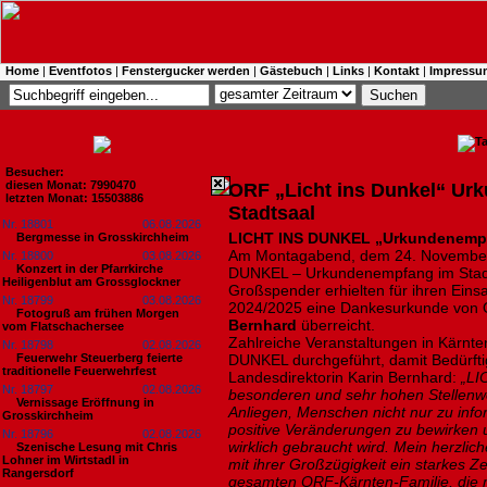
Home
|
Eventfotos
|
Fenstergucker werden
|
Gästebuch
|
Links
|
Kontakt
|
Impressu
Besucher:
diesen Monat: 7990470
ORF „Licht ins Dunkel“ Ur
letzten Monat: 15503886
Stadtsaal
Nr. 18801
06.08.2026
LICHT INS DUNKEL
„Urkundenemp
Bergmesse in Grosskirchheim
Am Montagabend, dem 24. November f
Nr. 18800
03.08.2026
Konzert in der Pfarrkirche
DUNKEL – Urkundenempfang im Stadts
Heiligenblut am Grossglockner
Großspender erhielten für ihren Eins
Nr. 18799
03.08.2026
2024/2025 eine Dankesurkunde von 
Fotogruß am frühen Morgen
Bernhard
überreicht.
vom Flatschachersee
Zahlreiche Veranstaltungen in Kärn
Nr. 18798
02.08.2026
Feuerwehr Steuerberg feierte
DUNKEL durchgeführt, damit Bedürft
traditionelle Feuerwehrfest
Landesdirektorin Karin Bernhard:
„LI
Nr. 18797
02.08.2026
besonderen und sehr hohen Stellenwer
Vernissage Eröffnung in
Anliegen, Menschen nicht nur zu info
Grosskirchheim
positive Veränderungen zu bewirken u
Nr. 18796
02.08.2026
wirklich gebraucht wird. Mein herzlic
Szenische Lesung mit Chris
Lohner im Wirtstadl in
mit ihrer Großzügigkeit ein starkes Ze
Rangersdorf
gesamten ORF-Kärnten-Familie, die