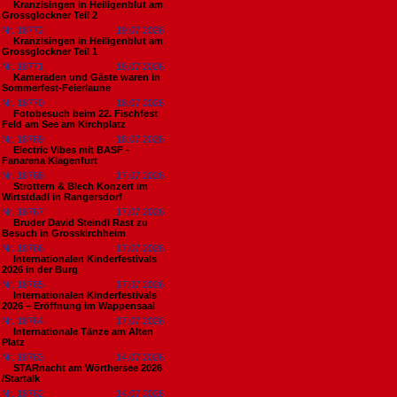
Kranzlsingen in Heiligenblut am
Grossglockner Teil 2
Nr. 18772
19.07.2026
Kranzlsingen in Heiligenblut am
Grossglockner Teil 1
Nr. 18771
19.07.2026
Kameraden und Gäste waren in
Sommerfest-Feierlaune
Nr. 18770
18.07.2026
Fotobesuch beim 22. Fischfest
Feld am See am Kirchplatz
Nr. 18769
18.07.2026
Electric Vibes mit BASF -
Fanarena Klagenfurt
Nr. 18768
17.07.2026
Strottern & Blech Konzert im
Wirtstdadl in Rangersdorf
Nr. 18767
17.07.2026
Bruder David Steindl Rast zu
Besuch in Grosskirchheim
Nr. 18766
17.07.2026
Internationalen Kinderfestivals
2026 in der Burg
Nr. 18765
17.07.2026
Internationalen Kinderfestivals
2026 – Eröffnung im Wappensaal
Nr. 18764
17.07.2026
Internationale Tänze am Alten
Platz
Nr. 18763
14.07.2026
STARnacht am Wörthersee 2026
/Startalk
Nr. 18762
14.07.2026