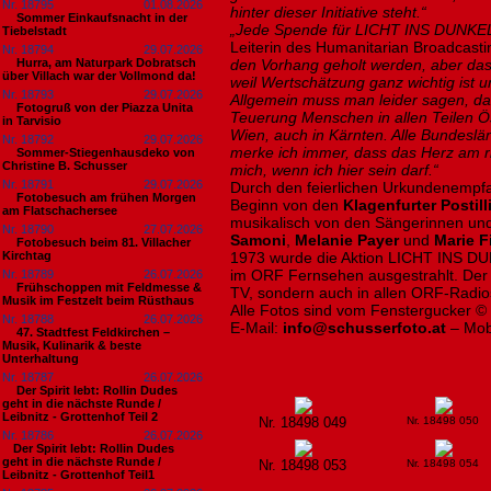
Nr. 18795
01.08.2026
hinter dieser Initiative steht.“
Sommer Einkaufsnacht in der
„Jede Spende für LICHT INS DUNKEL i
Tiebelstadt
Leiterin des Humanitarian Broadcasti
Nr. 18794
29.07.2026
Hurra, am Naturpark Dobratsch
den Vorhang geholt werden, aber das i
über Villach war der Vollmond da!
weil Wertschätzung ganz wichtig ist 
Nr. 18793
29.07.2026
Allgemein muss man leider sagen, das
Fotogruß von der Piazza Unita
Teuerung Menschen in allen Teilen Öst
in Tarvisio
Wien, auch in Kärnten. Alle Bundeslä
Nr. 18792
29.07.2026
merke ich immer, dass das Herz am ri
Sommer-Stiegenhausdeko von
Christine B. Schusser
mich, wenn ich hier sein darf.“
Nr. 18791
29.07.2026
Durch den feierlichen Urkundenempf
Fotobesuch am frühen Morgen
Beginn von den
Klagenfurter Postil
am Flatschachersee
musikalisch von den Sängerinnen u
Nr. 18790
27.07.2026
Samoni
,
Melanie Payer
und
Marie F
Fotobesuch beim 81. Villacher
Kirchtag
1973 wurde die Aktion LICHT INS DU
im ORF Fernsehen ausgestrahlt. Der O
Nr. 18789
26.07.2026
Frühschoppen mit Feldmesse &
TV, sondern auch in allen ORF-Radios
Musik im Festzelt beim Rüsthaus
Alle Fotos sind vom Fenstergucker ©
Nr. 18788
26.07.2026
E-Mail:
info@schusserfoto.at
– Mob
47. Stadtfest Feldkirchen –
Musik, Kulinarik & beste
Unterhaltung
Nr. 18787
26.07.2026
Der Spirit lebt: Rollin Dudes
geht in die nächste Runde /
Leibnitz - Grottenhof Teil 2
Nr. 18498 049
Nr. 18498 050
Nr. 18786
26.07.2026
​Der Spirit lebt: Rollin Dudes
geht in die nächste Runde /
Nr. 18498 053
Nr. 18498 054
Leibnitz - Grottenhof Teil1