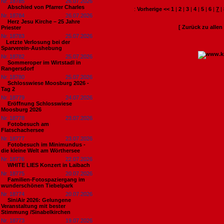
Nr. 18785
26.07.2026
Abschied von Pfarrer Charles
:
Vorherige <<
1
|
2
|
3
|
4
|
5
|
6
|
7
|
Nr. 18784
26.07.2026
Herz Jesu Kirche – 25 Jahre
[ Zurück zu alle
Priester
Nr. 18783
25.07.2026
​Letzte Verlosung bei der
Sparverein-Aushebung
Nr. 18782
25.07.2026
Sommeroper im Wirtstadl in
Rangersdorf
Nr. 18780
25.07.2026
Schlosswiese Moosburg 2026 -
Tag 2
Nr. 18779
24.07.2026
Eröffnung Schlosswiese
Moosburg 2026
Nr. 18778
23.07.2026
Fotobesuch am
Flatschachersee
Nr. 18777
23.07.2026
Fotobesuch im Minimundus -
die kleine Welt am Wörthersee
Nr. 18776
22.07.2026
WHITE LIES Konzert in Laibach
Nr. 18775
20.07.2026
Familien-Fotospaziergang im
wunderschönen Tiebelpark
Nr. 18774
20.07.2026
SiniAir 2026: Gelungene
Veranstaltung mit bester
Stimmung /Sinabelkirchen
Nr. 18773
19.07.2026