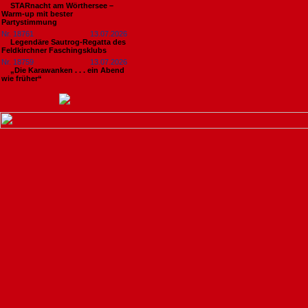
STARnacht am Wörthersee –
Warm-up mit bester
Partystimmung
Nr. 18761
13.07.2026
Legendäre Sautrog-Regatta des
Feldkirchner Faschingsklubs
Nr. 18759
13.07.2026
„Die Karawanken . . . ein Abend
wie früher“