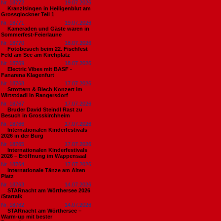
Nr. 18772
19.07.2026
Kranzlsingen in Heiligenblut am
Grossglockner Teil 1
Nr. 18771
19.07.2026
Kameraden und Gäste waren in
Sommerfest-Feierlaune
Nr. 18770
18.07.2026
Fotobesuch beim 22. Fischfest
Feld am See am Kirchplatz
Nr. 18769
18.07.2026
Electric Vibes mit BASF -
Fanarena Klagenfurt
Nr. 18768
17.07.2026
Strottern & Blech Konzert im
Wirtstdadl in Rangersdorf
Nr. 18767
17.07.2026
Bruder David Steindl Rast zu
Besuch in Grosskirchheim
Nr. 18766
17.07.2026
Internationalen Kinderfestivals
2026 in der Burg
Nr. 18765
17.07.2026
Internationalen Kinderfestivals
2026 – Eröffnung im Wappensaal
Nr. 18764
17.07.2026
Internationale Tänze am Alten
Platz
Nr. 18763
14.07.2026
STARnacht am Wörthersee 2026
/Startalk
Nr. 18762
14.07.2026
STARnacht am Wörthersee –
Warm-up mit bester