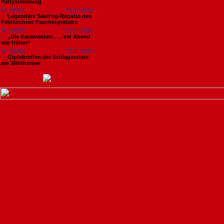
Partystimmung
Nr. 18761
13.07.2026
Legendäre Sautrog-Regatta des
Feldkirchner Faschingsklubs
Nr. 18759
13.07.2026
„Die Karawanken . . . ein Abend
wie früher“
Nr. 18758
13.07.2026
Gipfeltreffen der Schlagerstars
am Wörthersee