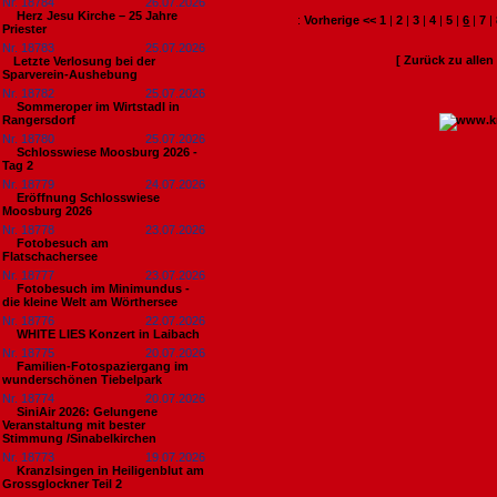
Nr. 18784
26.07.2026
Herz Jesu Kirche – 25 Jahre
:
Vorherige <<
1
|
2
|
3
|
4
|
5
|
6
|
7
|
Priester
Nr. 18783
25.07.2026
[ Zurück zu alle
​Letzte Verlosung bei der
Sparverein-Aushebung
Nr. 18782
25.07.2026
Sommeroper im Wirtstadl in
Rangersdorf
Nr. 18780
25.07.2026
Schlosswiese Moosburg 2026 -
Tag 2
Nr. 18779
24.07.2026
Eröffnung Schlosswiese
Moosburg 2026
Nr. 18778
23.07.2026
Fotobesuch am
Flatschachersee
Nr. 18777
23.07.2026
Fotobesuch im Minimundus -
die kleine Welt am Wörthersee
Nr. 18776
22.07.2026
WHITE LIES Konzert in Laibach
Nr. 18775
20.07.2026
Familien-Fotospaziergang im
wunderschönen Tiebelpark
Nr. 18774
20.07.2026
SiniAir 2026: Gelungene
Veranstaltung mit bester
Stimmung /Sinabelkirchen
Nr. 18773
19.07.2026
Kranzlsingen in Heiligenblut am
Grossglockner Teil 2