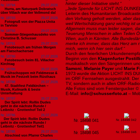
hinter dieser Initiative steht.“
Nr. 18794
29.07.2026
„Jede Spende für LICHT INS DUNKEL i
Hurra, am Naturpark Dobratsch
über Villach war der Vollmond da!
Leiterin des Humanitarian Broadcasti
Nr. 18793
29.07.2026
den Vorhang geholt werden, aber das i
Fotogruß von der Piazza Unita
weil Wertschätzung ganz wichtig ist 
in Tarvisio
Allgemein muss man leider sagen, das
Nr. 18792
29.07.2026
Teuerung Menschen in allen Teilen Öst
Sommer-Stiegenhausdeko von
Wien, auch in Kärnten. Alle Bundeslä
Christine B. Schusser
merke ich immer, dass das Herz am ri
Nr. 18791
29.07.2026
Fotobesuch am frühen Morgen
mich, wenn ich hier sein darf.“
am Flatschachersee
Durch den feierlichen Urkundenempf
Nr. 18790
27.07.2026
Beginn von den
Klagenfurter Postil
Fotobesuch beim 81. Villacher
musikalisch von den Sängerinnen u
Kirchtag
Samoni
,
Melanie Payer
und
Marie F
Nr. 18789
26.07.2026
Frühschoppen mit Feldmesse &
1973 wurde die Aktion LICHT INS DU
Musik im Festzelt beim Rüsthaus
im ORF Fernsehen ausgestrahlt. Der O
Nr. 18788
26.07.2026
TV, sondern auch in allen ORF-Radios
47. Stadtfest Feldkirchen –
Alle Fotos sind vom Fenstergucker ©
Musik, Kulinarik & beste
E-Mail:
info@schusserfoto.at
– Mob
Unterhaltung
Nr. 18787
26.07.2026
Der Spirit lebt: Rollin Dudes
geht in die nächste Runde /
Leibnitz - Grottenhof Teil 2
Nr. 18786
26.07.2026
​Der Spirit lebt: Rollin Dudes
Nr. 18498 041
Nr. 18498 042
geht in die nächste Runde /
Leibnitz - Grottenhof Teil1
Nr. 18785
26.07.2026
Nr. 18498 045
Nr. 18498 046
Abschied von Pfarrer Charles