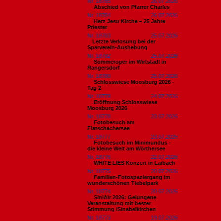
Nr. 18785
26.07.2026
Abschied von Pfarrer Charles
Nr. 18784
26.07.2026
Herz Jesu Kirche – 25 Jahre
Priester
Nr. 18783
25.07.2026
​Letzte Verlosung bei der
Sparverein-Aushebung
Nr. 18782
25.07.2026
Sommeroper im Wirtstadl in
Rangersdorf
Nr. 18780
25.07.2026
Schlosswiese Moosburg 2026 -
Tag 2
Nr. 18779
24.07.2026
Eröffnung Schlosswiese
Moosburg 2026
Nr. 18778
23.07.2026
Fotobesuch am
Flatschachersee
Nr. 18777
23.07.2026
Fotobesuch im Minimundus -
die kleine Welt am Wörthersee
Nr. 18776
22.07.2026
WHITE LIES Konzert in Laibach
Nr. 18775
20.07.2026
Familien-Fotospaziergang im
wunderschönen Tiebelpark
Nr. 18774
20.07.2026
SiniAir 2026: Gelungene
Veranstaltung mit bester
Stimmung /Sinabelkirchen
Nr. 18773
19.07.2026