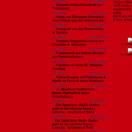
Nr. 18795
01.08.2026
Sängern
Eli
Sommer Einkaufsnacht in der
1973 wurde d
Tiebelstadt
ausgestrahlt
online.
Nr. 18794
29.07.2026
Alle Fotos s
Hurra, am Naturpark Dobratsch
E-Mail:
info
über Villach war der Vollmond da!
Nr. 18793
29.07.2026
Fotogruß von der Piazza Unita
in Tarvisio
Nr. 18792
29.07.2026
Sommer-Stiegenhausdeko von
Nr. 184
Christine B. Schusser
Nr. 18791
29.07.2026
Fotobesuch am frühen Morgen
Nr. 184
am Flatschachersee
Nr. 18790
27.07.2026
Fotobesuch beim 81. Villacher
Kirchtag
Nr. 18789
26.07.2026
Frühschoppen mit Feldmesse &
Musik im Festzelt beim Rüsthaus
Nr. 18788
26.07.2026
47. Stadtfest Feldkirchen –
Musik, Kulinarik & beste
Unterhaltung
Nr. 18787
26.07.2026
Der Spirit lebt: Rollin Dudes
geht in die nächste Runde /
Leibnitz - Grottenhof Teil 2
Nr. 18786
26.07.2026
​Der Spirit lebt: Rollin Dudes
geht in die nächste Runde /
Leibnitz - Grottenhof Teil1