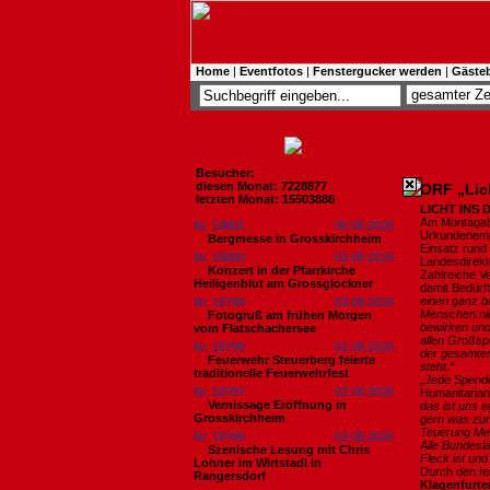
Home
|
Eventfotos
|
Fenstergucker werden
|
Gäste
Besucher:
diesen Monat: 7228877
ORF „Lic
letzten Monat: 15503886
LICHT INS
Am Montagab
Nr. 18801
06.08.2026
Urkundenempf
Bergmesse in Grosskirchheim
Einsatz rund
Nr. 18800
03.08.2026
Landesdirekt
Konzert in der Pfarrkirche
Zahlreiche V
Heiligenblut am Grossglockner
damit Bedürf
einen ganz b
Nr. 18799
03.08.2026
Menschen nic
Fotogruß am frühen Morgen
bewirken und 
vom Flatschachersee
allen Großspo
Nr. 18798
02.08.2026
der gesamten
Feuerwehr Steuerberg feierte
steht.“
traditionelle Feuerwehrfest
„Jede Spende
Nr. 18797
02.08.2026
Humanitarian
Vernissage Eröffnung in
das ist uns e
Grosskirchheim
gern was zur
Teuerung Mens
Nr. 18796
02.08.2026
Alle Bundesl
Szenische Lesung mit Chris
Fleck ist und
Lohner im Wirtstadl in
Durch den fe
Rangersdorf
Klagenfurter