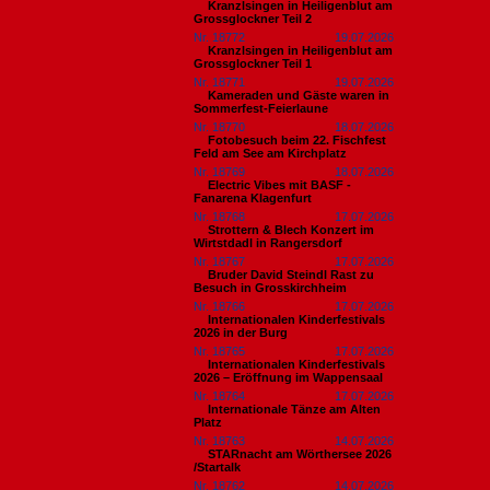
Kranzlsingen in Heiligenblut am
Grossglockner Teil 2
Nr. 18772
19.07.2026
Kranzlsingen in Heiligenblut am
Grossglockner Teil 1
Nr. 18771
19.07.2026
Kameraden und Gäste waren in
Sommerfest-Feierlaune
Nr. 18770
18.07.2026
Fotobesuch beim 22. Fischfest
Feld am See am Kirchplatz
Nr. 18769
18.07.2026
Electric Vibes mit BASF -
Fanarena Klagenfurt
Nr. 18768
17.07.2026
Strottern & Blech Konzert im
Wirtstdadl in Rangersdorf
Nr. 18767
17.07.2026
Bruder David Steindl Rast zu
Besuch in Grosskirchheim
Nr. 18766
17.07.2026
Internationalen Kinderfestivals
2026 in der Burg
Nr. 18765
17.07.2026
Internationalen Kinderfestivals
2026 – Eröffnung im Wappensaal
Nr. 18764
17.07.2026
Internationale Tänze am Alten
Platz
Nr. 18763
14.07.2026
STARnacht am Wörthersee 2026
/Startalk
Nr. 18762
14.07.2026