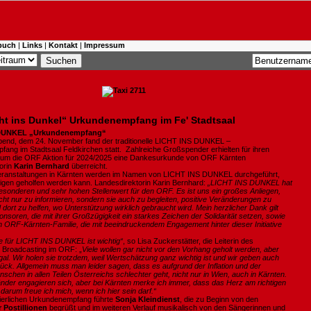
buch
|
Links
|
Kontakt
|
Impressum
ht ins Dunkel“ Urkundenempfang im Fe' Stadtsaal
 DUNKEL
„Urkundenempfang“
end, dem 24. November fand der traditionelle LICHT INS DUNKEL –
ang im Stadtsaal Feldkirchen statt. Zahlreiche Großspender erhielten für ihren
 um die ORF Aktion für 2024/2025 eine Dankesurkunde von ORF Kärnten
orin
Karin Bernhard
überreicht.
eranstaltungen in Kärnten werden im Namen von LICHT INS DUNKEL durchgeführt,
tigen geholfen werden kann. Landesdirektorin Karin Bernhard:
„LICHT INS DUNKEL hat
esonderen und sehr hohen Stellenwert für den ORF. Es ist uns ein großes Anliegen,
ht nur zu informieren, sondern sie auch zu begleiten, positive Veränderungen zu
dort zu helfen, wo Unterstützung wirklich gebraucht wird. Mein herzlicher Dank gilt
nsoren, die mit ihrer Großzügigkeit ein starkes Zeichen der Solidarität setzen, sowie
 ORF-Kärnten-Familie, die mit beeindruckendem Engagement hinter dieser Initiative
 für LICHT INS DUNKEL ist wichtig“
, so Lisa Zuckerstätter, die Leiterin des
 Broadcasting im ORF: „
Viele wollen gar nicht vor den Vorhang geholt werden, aber
gal. Wir holen sie trotzdem, weil Wertschätzung ganz wichtig ist und wir geben auch
ück. Allgemein muss man leider sagen, dass es aufgrund der Inflation und der
chen in allen Teilen Österreichs schlechter geht, nicht nur in Wien, auch in Kärnten.
änder engagieren sich, aber bei Kärnten merke ich immer, dass das Herz am richtigen
 darum freue ich mich, wenn ich hier sein darf.“
ierlichen Urkundenempfang führte
Sonja Kleindienst
, die zu Beginn von den
 Postillionen
begrüßt und im weiteren Verlauf musikalisch von den Sängerinnen und