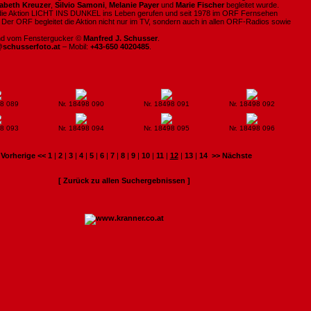
sabeth Kreuzer
,
Silvio Samoni
,
Melanie Payer
und
Marie Fischer
begleitet wurde.
ie Aktion LICHT INS DUNKEL ins Leben gerufen und seit 1978 im ORF Fernsehen
. Der ORF begleitet die Aktion nicht nur im TV, sondern auch in allen ORF-Radios sowie
ind vom Fenstergucker ©
Manfred J. Schusser
.
@schusserfoto.at
– Mobil:
+43-650 4020485
.
98 089
Nr. 18498 090
Nr. 18498 091
Nr. 18498 092
98 093
Nr. 18498 094
Nr. 18498 095
Nr. 18498 096
:
Vorherige <<
1
|
2
|
3
|
4
|
5
|
6
|
7
|
8
|
9
|
10
|
11
|
12
|
13
|
14
>> Nächste
[ Zurück zu allen Suchergebnissen ]