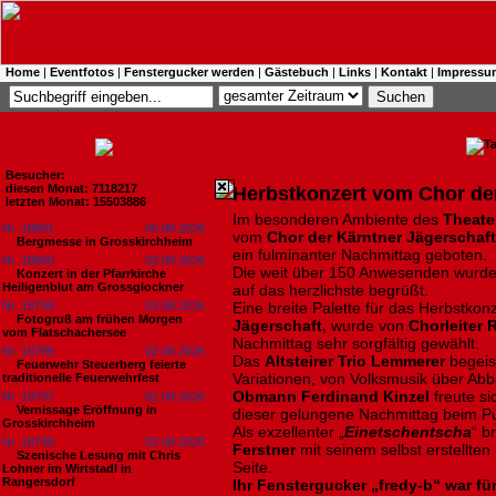
Home
|
Eventfotos
|
Fenstergucker werden
|
Gästebuch
|
Links
|
Kontakt
|
Impressu
Besucher:
diesen Monat: 7118217
Herbstkonzert vom Chor der
letzten Monat: 15503886
Im besonderen Ambiente des
Theate
Nr. 18801
06.08.2026
vom
Chor der Kärntner Jägerschaft
Bergmesse in Grosskirchheim
ein fulminanter Nachmittag geboten.
Nr. 18800
03.08.2026
Die weit über 150 Anwesenden wurde
Konzert in der Pfarrkirche
Heiligenblut am Grossglockner
auf das herzlichste begrüßt.
Nr. 18799
03.08.2026
Eine breite Palette für das Herbstkon
Fotogruß am frühen Morgen
Jägerschaft,
wurde von
Chorleiter 
vom Flatschachersee
Nachmittag sehr sorgfältig gewählt.
Nr. 18798
02.08.2026
Das
Altsteirer Trio Lemmerer
begeis
Feuerwehr Steuerberg feierte
Variationen, von Volksmusik über Abb
traditionelle Feuerwehrfest
Obmann Ferdinand Kinzel
freute s
Nr. 18797
02.08.2026
Vernissage Eröffnung in
dieser gelungene Nachmittag beim P
Grosskirchheim
Als exzellenter „
Einetschentscha
“ b
Nr. 18796
02.08.2026
Ferstner
mit seinem selbst erstellten
Szenische Lesung mit Chris
Seite.
Lohner im Wirtstadl in
Rangersdorf
Ihr Fenstergucker „fredy-b“ war für