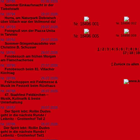
Nr. 18795
01.08.2026
Sommer Einkaufsnacht in der
Tiebelstadt
Nr. 18794
29.07.2026
Hurra, am Naturpark Dobratsch
über Villach war der Vollmond da!
Nr. 18496 001
Nr. 18496 002
Nr. 18793
29.07.2026
Fotogruß von der Piazza Unita
in Tarvisio
Nr. 18496 005
Nr. 18496 006
Nr. 18792
29.07.2026
Sommer-Stiegenhausdeko von
Christine B. Schusser
1
|
2
|
3
|
4
|
5
|
6
|
7
|
8
|
9
|
Nr. 18791
29.07.2026
17
|
18
|
19
Fotobesuch am frühen Morgen
am Flatschachersee
[ Zurück zu alle
Nr. 18790
27.07.2026
Fotobesuch beim 81. Villacher
Kirchtag
Nr. 18789
26.07.2026
Frühschoppen mit Feldmesse &
Musik im Festzelt beim Rüsthaus
Nr. 18788
26.07.2026
47. Stadtfest Feldkirchen –
Musik, Kulinarik & beste
Unterhaltung
Nr. 18787
26.07.2026
Der Spirit lebt: Rollin Dudes
geht in die nächste Runde /
Leibnitz - Grottenhof Teil 2
Nr. 18786
26.07.2026
​Der Spirit lebt: Rollin Dudes
geht in die nächste Runde /
Leibnitz - Grottenhof Teil1