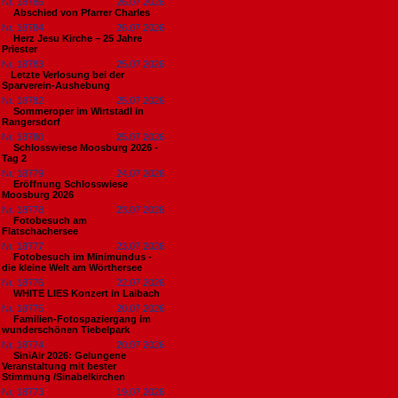
Nr. 18785
26.07.2026
Abschied von Pfarrer Charles
Nr. 18784
26.07.2026
Herz Jesu Kirche – 25 Jahre
Priester
Nr. 18783
25.07.2026
​Letzte Verlosung bei der
Sparverein-Aushebung
Nr. 18782
25.07.2026
Sommeroper im Wirtstadl in
Rangersdorf
Nr. 18780
25.07.2026
Schlosswiese Moosburg 2026 -
Tag 2
Nr. 18779
24.07.2026
Eröffnung Schlosswiese
Moosburg 2026
Nr. 18778
23.07.2026
Fotobesuch am
Flatschachersee
Nr. 18777
23.07.2026
Fotobesuch im Minimundus -
die kleine Welt am Wörthersee
Nr. 18776
22.07.2026
WHITE LIES Konzert in Laibach
Nr. 18775
20.07.2026
Familien-Fotospaziergang im
wunderschönen Tiebelpark
Nr. 18774
20.07.2026
SiniAir 2026: Gelungene
Veranstaltung mit bester
Stimmung /Sinabelkirchen
Nr. 18773
19.07.2026