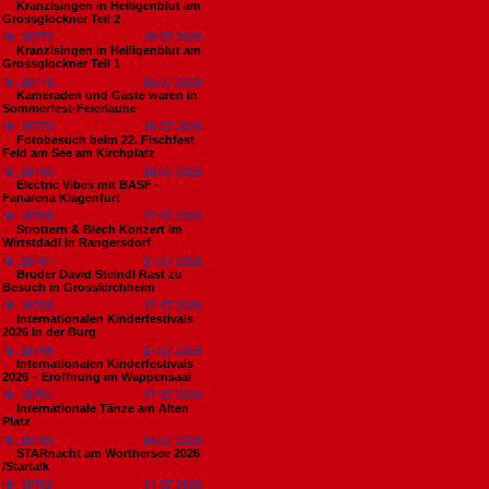
Kranzlsingen in Heiligenblut am
Grossglockner Teil 2
Nr. 18772
19.07.2026
Kranzlsingen in Heiligenblut am
Grossglockner Teil 1
Nr. 18771
19.07.2026
Kameraden und Gäste waren in
Sommerfest-Feierlaune
Nr. 18770
18.07.2026
Fotobesuch beim 22. Fischfest
Feld am See am Kirchplatz
Nr. 18769
18.07.2026
Electric Vibes mit BASF -
Fanarena Klagenfurt
Nr. 18768
17.07.2026
Strottern & Blech Konzert im
Wirtstdadl in Rangersdorf
Nr. 18767
17.07.2026
Bruder David Steindl Rast zu
Besuch in Grosskirchheim
Nr. 18766
17.07.2026
Internationalen Kinderfestivals
2026 in der Burg
Nr. 18765
17.07.2026
Internationalen Kinderfestivals
2026 – Eröffnung im Wappensaal
Nr. 18764
17.07.2026
Internationale Tänze am Alten
Platz
Nr. 18763
14.07.2026
STARnacht am Wörthersee 2026
/Startalk
Nr. 18762
14.07.2026