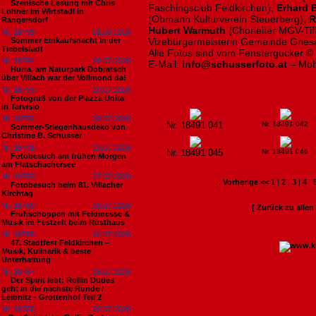
Szenische Lesung mit Chris
Faschingsclub Feldkirchen),
Erhard 
Lohner im Wirtstadl in
(Obmann Kulturverein Steuerberg),
R
Rangersdorf
Hubert Warmuth
(Chorleiter MGV-Ti
Nr. 18795
01.08.2026
Sommer Einkaufsnacht in der
Vizebürgermeisterin Gemeinde Gnes
Tiebelstadt
Alle Fotos sind vom Fenstergucker ©
Nr. 18794
29.07.2026
E-Mail:
info@schusserfoto.at
– Mob
Hurra, am Naturpark Dobratsch
über Villach war der Vollmond da!
Nr. 18793
29.07.2026
Fotogruß von der Piazza Unita
in Tarvisio
Nr. 18792
29.07.2026
Nr. 18491 041
Nr. 18491 042
Sommer-Stiegenhausdeko von
Christine B. Schusser
Nr. 18791
29.07.2026
Nr. 18491 045
Nr. 18491 046
Fotobesuch am frühen Morgen
am Flatschachersee
Nr. 18790
27.07.2026
:
Vorherige <<
1
|
2
|
3
|
4
|
Fotobesuch beim 81. Villacher
Kirchtag
Nr. 18789
26.07.2026
[ Zurück zu alle
Frühschoppen mit Feldmesse &
Musik im Festzelt beim Rüsthaus
Nr. 18788
26.07.2026
47. Stadtfest Feldkirchen –
Musik, Kulinarik & beste
Unterhaltung
Nr. 18787
26.07.2026
Der Spirit lebt: Rollin Dudes
geht in die nächste Runde /
Leibnitz - Grottenhof Teil 2
Nr. 18786
26.07.2026