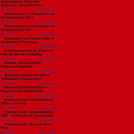
Veranstaltung mit bester
Stimmung /Sinabelkirchen
Nr. 18773
19.07.2026
Kranzlsingen in Heiligenblut am
Grossglockner Teil 2
Nr. 18772
19.07.2026
Kranzlsingen in Heiligenblut am
Grossglockner Teil 1
Nr. 18771
19.07.2026
Kameraden und Gäste waren in
Sommerfest-Feierlaune
Nr. 18770
18.07.2026
Fotobesuch beim 22. Fischfest
Feld am See am Kirchplatz
Nr. 18769
18.07.2026
Electric Vibes mit BASF -
Fanarena Klagenfurt
Nr. 18768
17.07.2026
Strottern & Blech Konzert im
Wirtstdadl in Rangersdorf
Nr. 18767
17.07.2026
Bruder David Steindl Rast zu
Besuch in Grosskirchheim
Nr. 18766
17.07.2026
Internationalen Kinderfestivals
2026 in der Burg
Nr. 18765
17.07.2026
Internationalen Kinderfestivals
2026 – Eröffnung im Wappensaal
Nr. 18764
17.07.2026
Internationale Tänze am Alten
Platz
Nr. 18763
14.07.2026