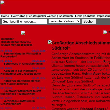
Home
|
Eventfotos
|
Fenstergucker werden
|
Gästebuch
|
Links
|
Kontakt
|
Impressu
Besucher:
diesen Monat: 9752471
Großartige Abschiedsstimm
letzten Monat: 15503886
Südtirol“
Nr. 18802
08.08.2026
Großartige Abschiedsstimmung mit de
Summerklang im Wirtstadl in
Rangersdorf
Achim Auer im Stadtsaal in Feldkirche
Nr. 18801
06.08.2026
Luis aus Südtirol – der berühmte Be
Bergmesse in Grosskirchheim
Ultental kommt heuer voraussichtlic
Nr. 18800
03.08.2026
„unterwegs… seit über 20 Jahren“ in 
Konzert in der Pfarrkirche
begeisterten Fans.
Achim Auer
bekan
Heiligenblut am Grossglockner
als Luis von Südtirol hatte nach der 
Nr. 18799
03.08.2026
Fotogruß am frühen Morgen
„Original“ Luis aus Südtirol.
vom Flatschachersee
Denn der
„
Luis aus Südtirol“ verabsc
Nr. 18798
02.08.2026
Bühne. 2026 geht der 66-jährige Tirol
Feuerwehr Steuerberg feierte
Die Abschiedstour 2026“ auf Abschieds
traditionelle Feuerwehrfest
Südtirol, Italien, Österreich und Deut
Nr. 18797
02.08.2026
letzte Gelegenheit sein, den Kabaretti
Vernissage Eröffnung in
Grosskirchheim
zu sagen.
Nr. 18796
02.08.2026
Gesehen wurden:
Richard Ebner
(2.