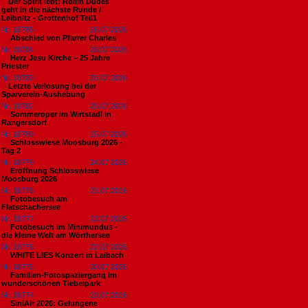
​Der Spirit lebt: Rollin Dudes
geht in die nächste Runde /
Leibnitz - Grottenhof Teil1
Nr. 18785
26.07.2026
Abschied von Pfarrer Charles
Nr. 18784
26.07.2026
Herz Jesu Kirche – 25 Jahre
Priester
Nr. 18783
25.07.2026
​Letzte Verlosung bei der
Sparverein-Aushebung
Nr. 18782
25.07.2026
Sommeroper im Wirtstadl in
Rangersdorf
Nr. 18780
25.07.2026
Schlosswiese Moosburg 2026 -
Tag 2
Nr. 18779
24.07.2026
Eröffnung Schlosswiese
Moosburg 2026
Nr. 18778
23.07.2026
Fotobesuch am
Flatschachersee
Nr. 18777
23.07.2026
Fotobesuch im Minimundus -
die kleine Welt am Wörthersee
Nr. 18776
22.07.2026
WHITE LIES Konzert in Laibach
Nr. 18775
20.07.2026
Familien-Fotospaziergang im
wunderschönen Tiebelpark
Nr. 18774
20.07.2026
SiniAir 2026: Gelungene