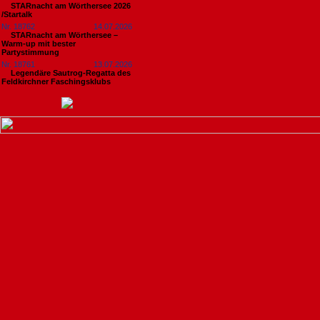
STARnacht am Wörthersee 2026
/Startalk
Nr. 18762
14.07.2026
STARnacht am Wörthersee –
Warm-up mit bester
Partystimmung
Nr. 18761
13.07.2026
Legendäre Sautrog-Regatta des
Feldkirchner Faschingsklubs