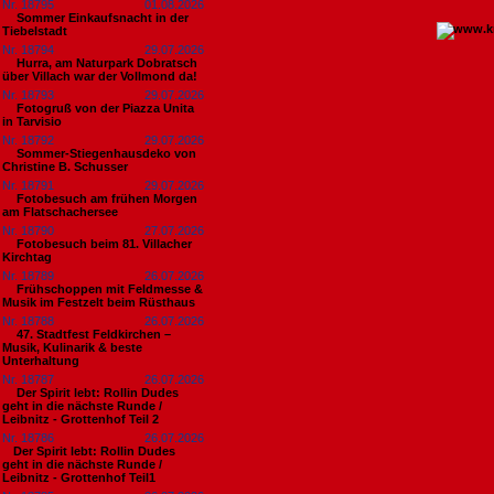
Nr. 18795
01.08.2026
Sommer Einkaufsnacht in der
Tiebelstadt
Nr. 18794
29.07.2026
Hurra, am Naturpark Dobratsch
über Villach war der Vollmond da!
Nr. 18793
29.07.2026
Fotogruß von der Piazza Unita
in Tarvisio
Nr. 18792
29.07.2026
Sommer-Stiegenhausdeko von
Christine B. Schusser
Nr. 18791
29.07.2026
Fotobesuch am frühen Morgen
am Flatschachersee
Nr. 18790
27.07.2026
Fotobesuch beim 81. Villacher
Kirchtag
Nr. 18789
26.07.2026
Frühschoppen mit Feldmesse &
Musik im Festzelt beim Rüsthaus
Nr. 18788
26.07.2026
47. Stadtfest Feldkirchen –
Musik, Kulinarik & beste
Unterhaltung
Nr. 18787
26.07.2026
Der Spirit lebt: Rollin Dudes
geht in die nächste Runde /
Leibnitz - Grottenhof Teil 2
Nr. 18786
26.07.2026
​Der Spirit lebt: Rollin Dudes
geht in die nächste Runde /
Leibnitz - Grottenhof Teil1