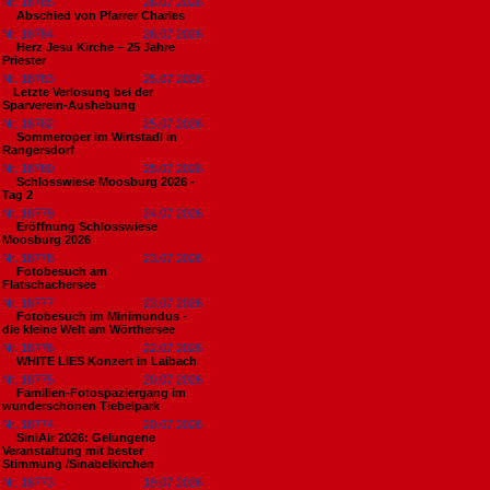
Nr. 18785
26.07.2026
Abschied von Pfarrer Charles
Nr. 18784
26.07.2026
Herz Jesu Kirche – 25 Jahre
Priester
Nr. 18783
25.07.2026
​Letzte Verlosung bei der
Sparverein-Aushebung
Nr. 18782
25.07.2026
Sommeroper im Wirtstadl in
Rangersdorf
Nr. 18780
25.07.2026
Schlosswiese Moosburg 2026 -
Tag 2
Nr. 18779
24.07.2026
Eröffnung Schlosswiese
Moosburg 2026
Nr. 18778
23.07.2026
Fotobesuch am
Flatschachersee
Nr. 18777
23.07.2026
Fotobesuch im Minimundus -
die kleine Welt am Wörthersee
Nr. 18776
22.07.2026
WHITE LIES Konzert in Laibach
Nr. 18775
20.07.2026
Familien-Fotospaziergang im
wunderschönen Tiebelpark
Nr. 18774
20.07.2026
SiniAir 2026: Gelungene
Veranstaltung mit bester
Stimmung /Sinabelkirchen
Nr. 18773
19.07.2026