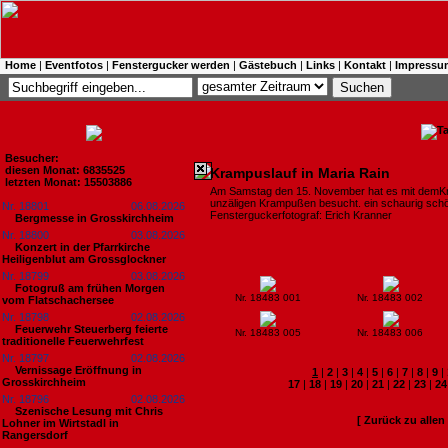
Home
|
Eventfotos
|
Fenstergucker werden
|
Gästebuch
|
Links
|
Kontakt
|
Impressu
Besucher:
diesen Monat: 6835525
Krampuslauf in Maria Rain
letzten Monat: 15503886
Am Samstag den 15. November hat es mit demKr
unzäligen Krampußen besucht. ein schaurig sch
Nr. 18801
06.08.2026
Fensterguckerfotograf: Erich Kranner
Bergmesse in Grosskirchheim
Nr. 18800
03.08.2026
Konzert in der Pfarrkirche
Heiligenblut am Grossglockner
Nr. 18799
03.08.2026
Fotogruß am frühen Morgen
Nr. 18483 001
Nr. 18483 002
vom Flatschachersee
Nr. 18798
02.08.2026
Feuerwehr Steuerberg feierte
Nr. 18483 005
Nr. 18483 006
traditionelle Feuerwehrfest
Nr. 18797
02.08.2026
Vernissage Eröffnung in
1
|
2
|
3
|
4
|
5
|
6
|
7
|
8
|
9
|
Grosskirchheim
17
|
18
|
19
|
20
|
21
|
22
|
23
|
24
Nr. 18796
02.08.2026
Szenische Lesung mit Chris
[ Zurück zu alle
Lohner im Wirtstadl in
Rangersdorf