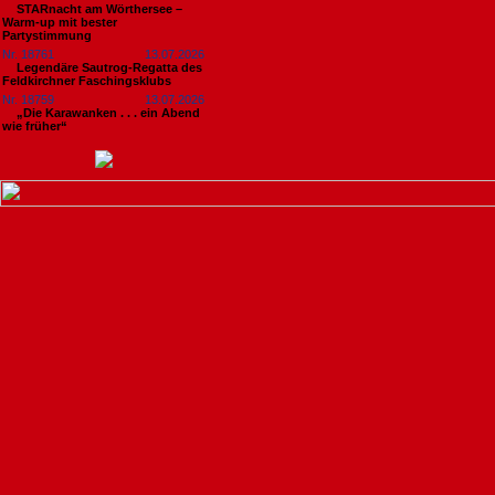
STARnacht am Wörthersee –
Warm-up mit bester
Partystimmung
Nr. 18761
13.07.2026
Legendäre Sautrog-Regatta des
Feldkirchner Faschingsklubs
Nr. 18759
13.07.2026
„Die Karawanken . . . ein Abend
wie früher“