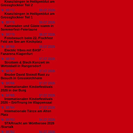
Kranzlsingen in Heiligenblut am
Grossglockner Teil 2
Nr. 18772
19.07.2026
Kranzlsingen in Heiligenblut am
Grossglockner Teil 1
Nr. 18771
19.07.2026
Kameraden und Gäste waren in
Sommerfest-Feierlaune
Nr. 18770
18.07.2026
Fotobesuch beim 22. Fischfest
Feld am See am Kirchplatz
Nr. 18769
18.07.2026
Electric Vibes mit BASF -
Fanarena Klagenfurt
Nr. 18768
17.07.2026
Strottern & Blech Konzert im
Wirtstdadl in Rangersdorf
Nr. 18767
17.07.2026
Bruder David Steindl Rast zu
Besuch in Grosskirchheim
Nr. 18766
17.07.2026
Internationalen Kinderfestivals
2026 in der Burg
Nr. 18765
17.07.2026
Internationalen Kinderfestivals
2026 – Eröffnung im Wappensaal
Nr. 18764
17.07.2026
Internationale Tänze am Alten
Platz
Nr. 18763
14.07.2026
STARnacht am Wörthersee 2026
/Startalk
Nr. 18762
14.07.2026