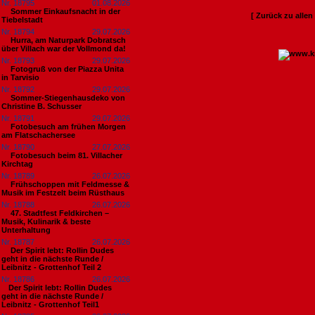
Nr. 18795
01.08.2026
Sommer Einkaufsnacht in der
[ Zurück zu alle
Tiebelstadt
Nr. 18794
29.07.2026
Hurra, am Naturpark Dobratsch
über Villach war der Vollmond da!
Nr. 18793
29.07.2026
Fotogruß von der Piazza Unita
in Tarvisio
Nr. 18792
29.07.2026
Sommer-Stiegenhausdeko von
Christine B. Schusser
Nr. 18791
29.07.2026
Fotobesuch am frühen Morgen
am Flatschachersee
Nr. 18790
27.07.2026
Fotobesuch beim 81. Villacher
Kirchtag
Nr. 18789
26.07.2026
Frühschoppen mit Feldmesse &
Musik im Festzelt beim Rüsthaus
Nr. 18788
26.07.2026
47. Stadtfest Feldkirchen –
Musik, Kulinarik & beste
Unterhaltung
Nr. 18787
26.07.2026
Der Spirit lebt: Rollin Dudes
geht in die nächste Runde /
Leibnitz - Grottenhof Teil 2
Nr. 18786
26.07.2026
​Der Spirit lebt: Rollin Dudes
geht in die nächste Runde /
Leibnitz - Grottenhof Teil1