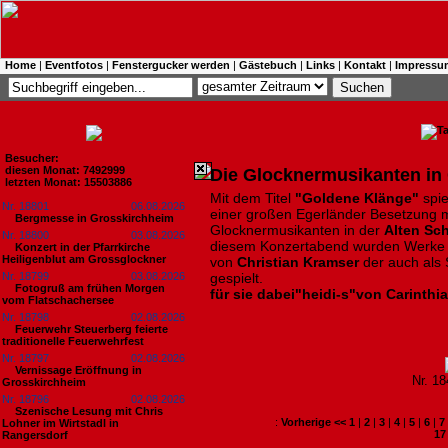
Home
|
Eventfotos
|
Fenstergucker werden
|
Gästebuch
|
Links
|
Kontakt
|
Impressu
Besucher:
diesen Monat: 7492999
Die Glocknermusikanten in
letzten Monat: 15503886
Mit dem Titel
"Goldene Klänge"
spi
Nr. 18801
06.08.2026
einer großen Egerländer Besetzung 
Bergmesse in Grosskirchheim
Glocknermusikanten in der
Alten Sc
Nr. 18800
03.08.2026
diesem Konzertabend wurden Werke
Konzert in der Pfarrkirche
Heiligenblut am Grossglockner
von
Christian Kramser
der auch als 
Nr. 18799
03.08.2026
gespielt.
Fotogruß am frühen Morgen
für sie dabei"heidi-s"von Carinthi
vom Flatschachersee
Nr. 18798
02.08.2026
Feuerwehr Steuerberg feierte
traditionelle Feuerwehrfest
Nr. 18797
02.08.2026
Vernissage Eröffnung in
Nr. 1
Grosskirchheim
Nr. 18796
02.08.2026
Szenische Lesung mit Chris
:
Vorherige <<
1
|
2
|
3
|
4
|
5
|
6
|
7
Lohner im Wirtstadl in
17
Rangersdorf