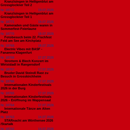
Kranzlsingen in Heiligenblut am
Grossglockner Teil 2
Nr. 18772
19.07.2026
Kranzlsingen in Heiligenblut am
Grossglockner Teil 1
Nr. 18771
19.07.2026
Kameraden und Gäste waren in
Sommerfest-Feierlaune
Nr. 18770
18.07.2026
Fotobesuch beim 22. Fischfest
Feld am See am Kirchplatz
Nr. 18769
18.07.2026
Electric Vibes mit BASF -
Fanarena Klagenfurt
Nr. 18768
17.07.2026
Strottern & Blech Konzert im
Wirtstdadl in Rangersdorf
Nr. 18767
17.07.2026
Bruder David Steindl Rast zu
Besuch in Grosskirchheim
Nr. 18766
17.07.2026
Internationalen Kinderfestivals
2026 in der Burg
Nr. 18765
17.07.2026
Internationalen Kinderfestivals
2026 – Eröffnung im Wappensaal
Nr. 18764
17.07.2026
Internationale Tänze am Alten
Platz
Nr. 18763
14.07.2026
STARnacht am Wörthersee 2026
/Startalk
Nr. 18762
14.07.2026