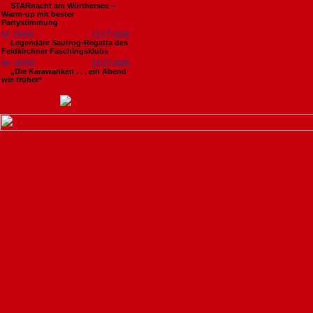
STARnacht am Wörthersee –
Warm-up mit bester
Partystimmung
Nr. 18761
13.07.2026
Legendäre Sautrog-Regatta des
Feldkirchner Faschingsklubs
Nr. 18759
13.07.2026
„Die Karawanken . . . ein Abend
wie früher“