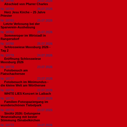
Nr. 18785
26.07.2026
Abschied von Pfarrer Charles
Nr. 18784
26.07.2026
Herz Jesu Kirche – 25 Jahre
Priester
Nr. 18783
25.07.2026
​Letzte Verlosung bei der
Sparverein-Aushebung
Nr. 18782
25.07.2026
Sommeroper im Wirtstadl in
Rangersdorf
Nr. 18780
25.07.2026
Schlosswiese Moosburg 2026 -
Tag 2
Nr. 18779
24.07.2026
Eröffnung Schlosswiese
Moosburg 2026
Nr. 18778
23.07.2026
Fotobesuch am
Flatschachersee
Nr. 18777
23.07.2026
Fotobesuch im Minimundus -
die kleine Welt am Wörthersee
Nr. 18776
22.07.2026
WHITE LIES Konzert in Laibach
Nr. 18775
20.07.2026
Familien-Fotospaziergang im
wunderschönen Tiebelpark
Nr. 18774
20.07.2026
SiniAir 2026: Gelungene
Veranstaltung mit bester
Stimmung /Sinabelkirchen
Nr. 18773
19.07.2026