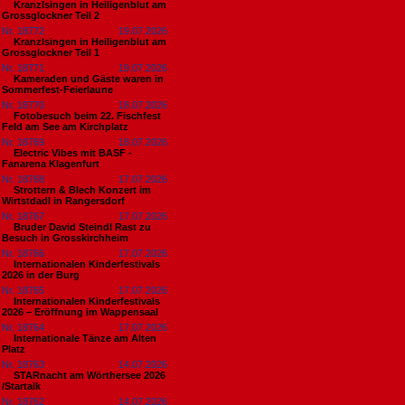
Kranzlsingen in Heiligenblut am
Grossglockner Teil 2
Nr. 18772
19.07.2026
Kranzlsingen in Heiligenblut am
Grossglockner Teil 1
Nr. 18771
19.07.2026
Kameraden und Gäste waren in
Sommerfest-Feierlaune
Nr. 18770
18.07.2026
Fotobesuch beim 22. Fischfest
Feld am See am Kirchplatz
Nr. 18769
18.07.2026
Electric Vibes mit BASF -
Fanarena Klagenfurt
Nr. 18768
17.07.2026
Strottern & Blech Konzert im
Wirtstdadl in Rangersdorf
Nr. 18767
17.07.2026
Bruder David Steindl Rast zu
Besuch in Grosskirchheim
Nr. 18766
17.07.2026
Internationalen Kinderfestivals
2026 in der Burg
Nr. 18765
17.07.2026
Internationalen Kinderfestivals
2026 – Eröffnung im Wappensaal
Nr. 18764
17.07.2026
Internationale Tänze am Alten
Platz
Nr. 18763
14.07.2026
STARnacht am Wörthersee 2026
/Startalk
Nr. 18762
14.07.2026