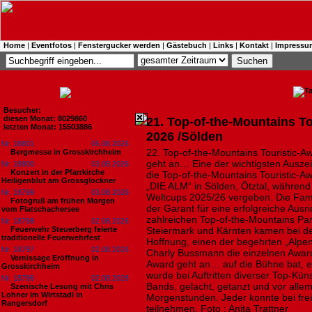
Home
|
Eventfotos
|
Fenstergucker werden
|
Gästebuch
|
Links
|
Kontakt
|
Impressu
Besucher:
diesen Monat: 8029860
21. Top-of-the-Mountains T
letzten Monat: 15503886
2026 /Sölden
Nr. 18801
06.08.2026
22. Top-of-the-Mountains Touristic-
Bergmesse in Grosskirchheim
geht an… Eine der wichtigsten Ausze
Nr. 18800
03.08.2026
Konzert in der Pfarrkirche
die Top-of-the-Mountains Touristic-A
Heiligenblut am Grossglockner
„DIE ALM“ in Sölden, Ötztal, während
Nr. 18799
03.08.2026
Weltcups 2025/26 vergeben. Die Fam
Fotogruß am frühen Morgen
der Garant für eine erfolgreiche Ausr
vom Flatschachersee
zahlreichen Top-of-the-Mountains Par
Nr. 18798
02.08.2026
Feuerwehr Steuerberg feierte
Steiermark und Kärnten kamen bei der 
traditionelle Feuerwehrfest
Hoffnung, einen der begehrten „Alp
Nr. 18797
02.08.2026
Charly Bussmann die einzelnen Awa
Vernissage Eröffnung in
Award geht an… auf die Bühne bat, e
Grosskirchheim
wurde bei Auftritten diverser Top-Kün
Nr. 18796
02.08.2026
Bands, gelacht, getanzt und vor allem 
Szenische Lesung mit Chris
Lohner im Wirtstadl in
Morgenstunden. Jeder konnte bei frei
Rangersdorf
teilnehmen. Foto : Anita Trattner