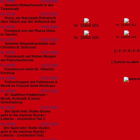
Nr. 18795
01.08.2026
Sommer Einkaufsnacht in der
Tiebelstadt
Nr. 18794
29.07.2026
Hurra, am Naturpark Dobratsch
über Villach war der Vollmond da!
Nr. 18464 001
Nr. 18464 002
Nr. 18793
29.07.2026
Fotogruß von der Piazza Unita
in Tarvisio
Nr. 18464 005
Nr. 18464 006
Nr. 18792
29.07.2026
Sommer-Stiegenhausdeko von
Christine B. Schusser
1
|
2
|
3
|
4
|
5
|
6
Nr. 18791
29.07.2026
Fotobesuch am frühen Morgen
am Flatschachersee
[ Zurück zu alle
Nr. 18790
27.07.2026
Fotobesuch beim 81. Villacher
Kirchtag
Nr. 18789
26.07.2026
Frühschoppen mit Feldmesse &
Musik im Festzelt beim Rüsthaus
Nr. 18788
26.07.2026
47. Stadtfest Feldkirchen –
Musik, Kulinarik & beste
Unterhaltung
Nr. 18787
26.07.2026
Der Spirit lebt: Rollin Dudes
geht in die nächste Runde /
Leibnitz - Grottenhof Teil 2
Nr. 18786
26.07.2026
​Der Spirit lebt: Rollin Dudes
geht in die nächste Runde /
Leibnitz - Grottenhof Teil1