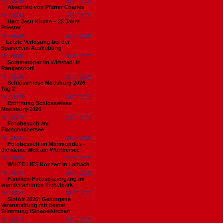
Nr. 18785
26.07.2026
Abschied von Pfarrer Charles
Nr. 18784
26.07.2026
Herz Jesu Kirche – 25 Jahre
Priester
Nr. 18783
25.07.2026
​Letzte Verlosung bei der
Sparverein-Aushebung
Nr. 18782
25.07.2026
Sommeroper im Wirtstadl in
Rangersdorf
Nr. 18780
25.07.2026
Schlosswiese Moosburg 2026 -
Tag 2
Nr. 18779
24.07.2026
Eröffnung Schlosswiese
Moosburg 2026
Nr. 18778
23.07.2026
Fotobesuch am
Flatschachersee
Nr. 18777
23.07.2026
Fotobesuch im Minimundus -
die kleine Welt am Wörthersee
Nr. 18776
22.07.2026
WHITE LIES Konzert in Laibach
Nr. 18775
20.07.2026
Familien-Fotospaziergang im
wunderschönen Tiebelpark
Nr. 18774
20.07.2026
SiniAir 2026: Gelungene
Veranstaltung mit bester
Stimmung /Sinabelkirchen
Nr. 18773
19.07.2026