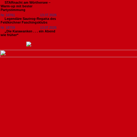
STARnacht am Wörthersee –
Warm-up mit bester
Partystimmung
Nr. 18761
13.07.2026
Legendäre Sautrog-Regatta des
Feldkirchner Faschingsklubs
Nr. 18759
13.07.2026
„Die Karawanken . . . ein Abend
wie früher“