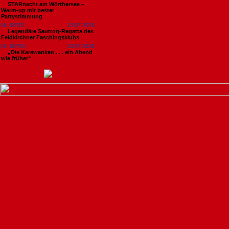
STARnacht am Wörthersee –
Warm-up mit bester
Partystimmung
Nr. 18761
13.07.2026
Legendäre Sautrog-Regatta des
Feldkirchner Faschingsklubs
Nr. 18759
13.07.2026
„Die Karawanken . . . ein Abend
wie früher“