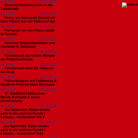
Nr. 18795
01.08.2026
Sommer Einkaufsnacht in der
Tiebelstadt
Nr. 18794
29.07.2026
Hurra, am Naturpark Dobratsch
über Villach war der Vollmond da!
Nr. 18793
29.07.2026
Fotogruß von der Piazza Unita
in Tarvisio
Nr. 18792
29.07.2026
Sommer-Stiegenhausdeko von
Christine B. Schusser
Nr. 18791
29.07.2026
Fotobesuch am frühen Morgen
am Flatschachersee
Nr. 18790
27.07.2026
Fotobesuch beim 81. Villacher
Kirchtag
Nr. 18789
26.07.2026
Frühschoppen mit Feldmesse &
Musik im Festzelt beim Rüsthaus
Nr. 18788
26.07.2026
47. Stadtfest Feldkirchen –
Musik, Kulinarik & beste
Unterhaltung
Nr. 18787
26.07.2026
Der Spirit lebt: Rollin Dudes
geht in die nächste Runde /
Leibnitz - Grottenhof Teil 2
Nr. 18786
26.07.2026
​Der Spirit lebt: Rollin Dudes
geht in die nächste Runde /
Leibnitz - Grottenhof Teil1