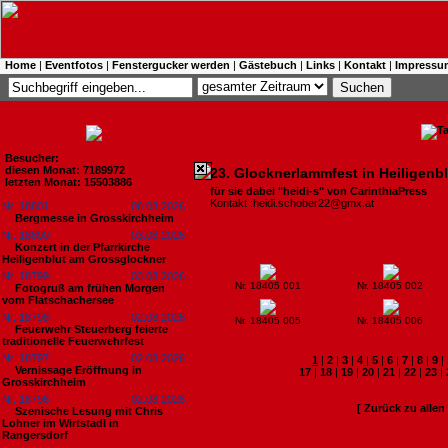
Home
|
Eventfotos
|
Fenstergucker werden
|
Gästebuch
|
Links
|
Kontakt
|
Impressu
Besucher:
diesen Monat: 7189972
23. Glocknerlammfest in Heiligenb
letzten Monat: 15503886
für sie dabei "heidi-s" von CarinthiaPress
Kontakt :heidi.schober22@gmx.at
Nr. 18801
06.08.2026
Bergmesse in Grosskirchheim
Nr. 18800
03.08.2026
Konzert in der Pfarrkirche
Heiligenblut am Grossglockner
Nr. 18799
03.08.2026
Nr. 18405 001
Nr. 18405 002
Fotogruß am frühen Morgen
vom Flatschachersee
Nr. 18798
02.08.2026
Nr. 18405 005
Nr. 18405 006
Feuerwehr Steuerberg feierte
traditionelle Feuerwehrfest
Nr. 18797
02.08.2026
1
|
2
|
3
|
4
|
5
|
6
|
7
|
8
|
9
|
Vernissage Eröffnung in
17
|
18
|
19
|
20
|
21
|
22
|
23
|
Grosskirchheim
Nr. 18796
02.08.2026
[ Zurück zu alle
Szenische Lesung mit Chris
Lohner im Wirtstadl in
Rangersdorf