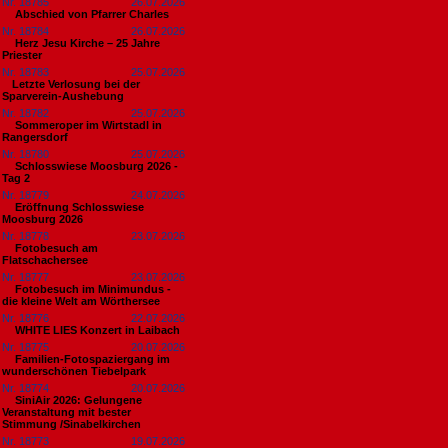
Nr. 18785
26.07.2026
Abschied von Pfarrer Charles
Nr. 18784
26.07.2026
Herz Jesu Kirche – 25 Jahre
Priester
Nr. 18783
25.07.2026
​Letzte Verlosung bei der
Sparverein-Aushebung
Nr. 18782
25.07.2026
Sommeroper im Wirtstadl in
Rangersdorf
Nr. 18780
25.07.2026
Schlosswiese Moosburg 2026 -
Tag 2
Nr. 18779
24.07.2026
Eröffnung Schlosswiese
Moosburg 2026
Nr. 18778
23.07.2026
Fotobesuch am
Flatschachersee
Nr. 18777
23.07.2026
Fotobesuch im Minimundus -
die kleine Welt am Wörthersee
Nr. 18776
22.07.2026
WHITE LIES Konzert in Laibach
Nr. 18775
20.07.2026
Familien-Fotospaziergang im
wunderschönen Tiebelpark
Nr. 18774
20.07.2026
SiniAir 2026: Gelungene
Veranstaltung mit bester
Stimmung /Sinabelkirchen
Nr. 18773
19.07.2026