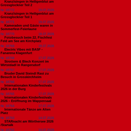
Kranzlsingen in Heiligenblut am
Grossglockner Teil 2
Nr. 18772
19.07.2026
Kranzlsingen in Heiligenblut am
Grossglockner Teil 1
Nr. 18771
19.07.2026
Kameraden und Gäste waren in
Sommerfest-Feierlaune
Nr. 18770
18.07.2026
Fotobesuch beim 22. Fischfest
Feld am See am Kirchplatz
Nr. 18769
18.07.2026
Electric Vibes mit BASF -
Fanarena Klagenfurt
Nr. 18768
17.07.2026
Strottern & Blech Konzert im
Wirtstdadl in Rangersdorf
Nr. 18767
17.07.2026
Bruder David Steindl Rast zu
Besuch in Grosskirchheim
Nr. 18766
17.07.2026
Internationalen Kinderfestivals
2026 in der Burg
Nr. 18765
17.07.2026
Internationalen Kinderfestivals
2026 – Eröffnung im Wappensaal
Nr. 18764
17.07.2026
Internationale Tänze am Alten
Platz
Nr. 18763
14.07.2026
STARnacht am Wörthersee 2026
/Startalk
Nr. 18762
14.07.2026