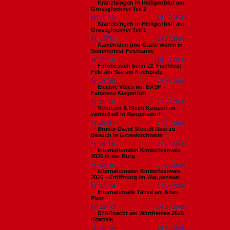
Kranzlsingen in Heiligenblut am
Grossglockner Teil 2
Nr. 18772
19.07.2026
Kranzlsingen in Heiligenblut am
Grossglockner Teil 1
Nr. 18771
19.07.2026
Kameraden und Gäste waren in
Sommerfest-Feierlaune
Nr. 18770
18.07.2026
Fotobesuch beim 22. Fischfest
Feld am See am Kirchplatz
Nr. 18769
18.07.2026
Electric Vibes mit BASF -
Fanarena Klagenfurt
Nr. 18768
17.07.2026
Strottern & Blech Konzert im
Wirtstdadl in Rangersdorf
Nr. 18767
17.07.2026
Bruder David Steindl Rast zu
Besuch in Grosskirchheim
Nr. 18766
17.07.2026
Internationalen Kinderfestivals
2026 in der Burg
Nr. 18765
17.07.2026
Internationalen Kinderfestivals
2026 – Eröffnung im Wappensaal
Nr. 18764
17.07.2026
Internationale Tänze am Alten
Platz
Nr. 18763
14.07.2026
STARnacht am Wörthersee 2026
/Startalk
Nr. 18762
14.07.2026