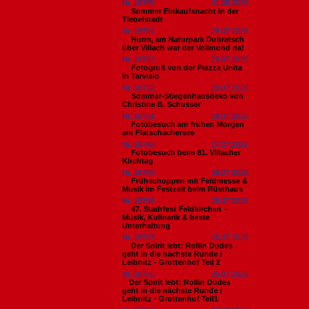
Nr. 18795
01.08.2026
Sommer Einkaufsnacht in der
Tiebelstadt
Nr. 18794
29.07.2026
Hurra, am Naturpark Dobratsch
über Villach war der Vollmond da!
Nr. 18793
29.07.2026
Fotogruß von der Piazza Unita
in Tarvisio
Nr. 18792
29.07.2026
Sommer-Stiegenhausdeko von
Christine B. Schusser
Nr. 18791
29.07.2026
Fotobesuch am frühen Morgen
am Flatschachersee
Nr. 18790
27.07.2026
Fotobesuch beim 81. Villacher
Kirchtag
Nr. 18789
26.07.2026
Frühschoppen mit Feldmesse &
Musik im Festzelt beim Rüsthaus
Nr. 18788
26.07.2026
47. Stadtfest Feldkirchen –
Musik, Kulinarik & beste
Unterhaltung
Nr. 18787
26.07.2026
Der Spirit lebt: Rollin Dudes
geht in die nächste Runde /
Leibnitz - Grottenhof Teil 2
Nr. 18786
26.07.2026
​Der Spirit lebt: Rollin Dudes
geht in die nächste Runde /
Leibnitz - Grottenhof Teil1