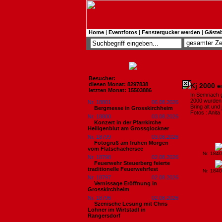
Home
|
Eventfotos
|
Fenstergucker werden
|
Gäste
Besucher:
diesen Monat: 8297838
Kj 2000 e
letzten Monat: 15503886
In Semriach g
2000 wurden 
Nr. 18801
06.08.2026
Bring alt und
Bergmesse in Grosskirchheim
Fotos : Anita
Nr. 18800
03.08.2026
Konzert in der Pfarrkirche
Heiligenblut am Grossglockner
Nr. 18799
03.08.2026
Fotogruß am frühen Morgen
vom Flatschachersee
Nr. 184
Nr. 18798
02.08.2026
Feuerwehr Steuerberg feierte
traditionelle Feuerwehrfest
Nr. 184
Nr. 18797
02.08.2026
Vernissage Eröffnung in
Grosskirchheim
Nr. 18796
02.08.2026
Szenische Lesung mit Chris
Lohner im Wirtstadl in
Rangersdorf