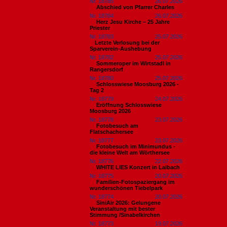
Nr. 18785
26.07.2026
Abschied von Pfarrer Charles
Nr. 18784
26.07.2026
Herz Jesu Kirche – 25 Jahre
Priester
Nr. 18783
25.07.2026
​Letzte Verlosung bei der
Sparverein-Aushebung
Nr. 18782
25.07.2026
Sommeroper im Wirtstadl in
Rangersdorf
Nr. 18780
25.07.2026
Schlosswiese Moosburg 2026 -
Tag 2
Nr. 18779
24.07.2026
Eröffnung Schlosswiese
Moosburg 2026
Nr. 18778
23.07.2026
Fotobesuch am
Flatschachersee
Nr. 18777
23.07.2026
Fotobesuch im Minimundus -
die kleine Welt am Wörthersee
Nr. 18776
22.07.2026
WHITE LIES Konzert in Laibach
Nr. 18775
20.07.2026
Familien-Fotospaziergang im
wunderschönen Tiebelpark
Nr. 18774
20.07.2026
SiniAir 2026: Gelungene
Veranstaltung mit bester
Stimmung /Sinabelkirchen
Nr. 18773
19.07.2026