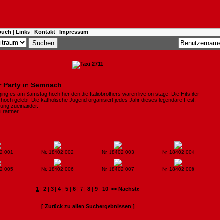
buch
|
Links
|
Kontakt
|
Impressum
r Party in Semriach
ing es am Samstag hoch her den die Italiobrothers waren live on stage. Die Hits der
hoch gelebt. Die katholische Jugend organisiert jedes Jahr dieses legendäre Fest.
 jung zueinander.
 Trattner
02 001
Nr. 18402 002
Nr. 18402 003
Nr. 18402 004
02 005
Nr. 18402 006
Nr. 18402 007
Nr. 18402 008
1
|
2
|
3
|
4
|
5
|
6
|
7
|
8
|
9
|
10
>> Nächste
[ Zurück zu allen Suchergebnissen ]