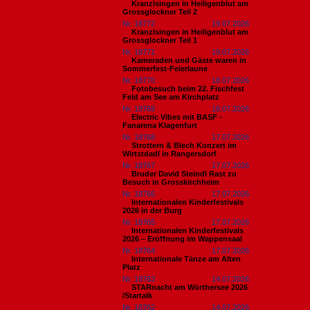
Kranzlsingen in Heiligenblut am
Grossglockner Teil 2
Nr. 18772
19.07.2026
Kranzlsingen in Heiligenblut am
Grossglockner Teil 1
Nr. 18771
19.07.2026
Kameraden und Gäste waren in
Sommerfest-Feierlaune
Nr. 18770
18.07.2026
Fotobesuch beim 22. Fischfest
Feld am See am Kirchplatz
Nr. 18769
18.07.2026
Electric Vibes mit BASF -
Fanarena Klagenfurt
Nr. 18768
17.07.2026
Strottern & Blech Konzert im
Wirtstdadl in Rangersdorf
Nr. 18767
17.07.2026
Bruder David Steindl Rast zu
Besuch in Grosskirchheim
Nr. 18766
17.07.2026
Internationalen Kinderfestivals
2026 in der Burg
Nr. 18765
17.07.2026
Internationalen Kinderfestivals
2026 – Eröffnung im Wappensaal
Nr. 18764
17.07.2026
Internationale Tänze am Alten
Platz
Nr. 18763
14.07.2026
STARnacht am Wörthersee 2026
/Startalk
Nr. 18762
14.07.2026