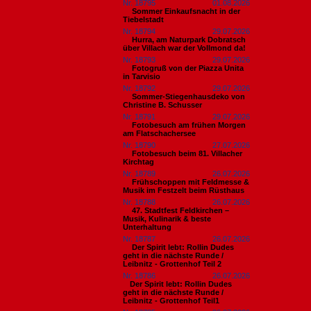
Nr. 18795
01.08.2026
Sommer Einkaufsnacht in der
Tiebelstadt
Nr. 18794
29.07.2026
Hurra, am Naturpark Dobratsch
über Villach war der Vollmond da!
Nr. 18793
29.07.2026
Fotogruß von der Piazza Unita
in Tarvisio
Nr. 18792
29.07.2026
Sommer-Stiegenhausdeko von
Christine B. Schusser
Nr. 18791
29.07.2026
Fotobesuch am frühen Morgen
am Flatschachersee
Nr. 18790
27.07.2026
Fotobesuch beim 81. Villacher
Kirchtag
Nr. 18789
26.07.2026
Frühschoppen mit Feldmesse &
Musik im Festzelt beim Rüsthaus
Nr. 18788
26.07.2026
47. Stadtfest Feldkirchen –
Musik, Kulinarik & beste
Unterhaltung
Nr. 18787
26.07.2026
Der Spirit lebt: Rollin Dudes
geht in die nächste Runde /
Leibnitz - Grottenhof Teil 2
Nr. 18786
26.07.2026
​Der Spirit lebt: Rollin Dudes
geht in die nächste Runde /
Leibnitz - Grottenhof Teil1