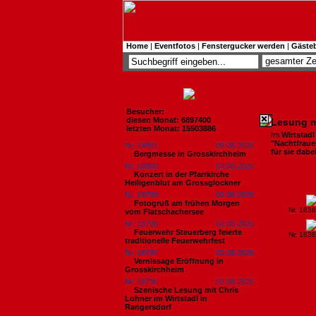
Home
|
Eventfotos
|
Fenstergucker werden
|
Gäste
Besucher:
diesen Monat: 6897400
Lesung mi
letzten Monat: 15503886
Im
Wirtstadl
"Nachtfraue
Nr. 18801
06.08.2026
für sie dabe
Bergmesse in Grosskirchheim
Nr. 18800
03.08.2026
Konzert in der Pfarrkirche
Heiligenblut am Grossglockner
Nr. 18799
03.08.2026
Fotogruß am frühen Morgen
Nr. 183
vom Flatschachersee
Nr. 18798
02.08.2026
Feuerwehr Steuerberg feierte
Nr. 183
traditionelle Feuerwehrfest
Nr. 18797
02.08.2026
Vernissage Eröffnung in
Grosskirchheim
Nr. 18796
02.08.2026
Szenische Lesung mit Chris
Lohner im Wirtstadl in
Rangersdorf