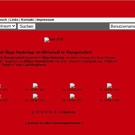
buch
|
Links
|
Kontakt
|
Impressum
t Maja Haderlap im Wirtstadl in Rangersdorf
 in Rangersdorf
begeisterte
Maja Haderlap
mit einer Lesung aus ihren Roman
n"
, begleitet von
Edgar
Unterkircher
mit einer virtuosen Klangwelt das Publikum.
i "heidi-s" von CarinthiaPress
82 001
Nr. 18382 002
Nr. 18382 003
Nr. 18382 004
82 005
Nr. 18382 006
Nr. 18382 007
Nr. 18382 008
1
|
2
|
3
|
4
|
5
|
6
>> Nächste
[ Zurück zu allen Suchergebnissen ]