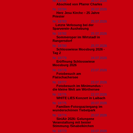
Nr. 18785
26.07.2026
Abschied von Pfarrer Charles
Nr. 18784
26.07.2026
Herz Jesu Kirche – 25 Jahre
Priester
Nr. 18783
25.07.2026
​Letzte Verlosung bei der
Sparverein-Aushebung
Nr. 18782
25.07.2026
Sommeroper im Wirtstadl in
Rangersdorf
Nr. 18780
25.07.2026
Schlosswiese Moosburg 2026 -
Tag 2
Nr. 18779
24.07.2026
Eröffnung Schlosswiese
Moosburg 2026
Nr. 18778
23.07.2026
Fotobesuch am
Flatschachersee
Nr. 18777
23.07.2026
Fotobesuch im Minimundus -
die kleine Welt am Wörthersee
Nr. 18776
22.07.2026
WHITE LIES Konzert in Laibach
Nr. 18775
20.07.2026
Familien-Fotospaziergang im
wunderschönen Tiebelpark
Nr. 18774
20.07.2026
SiniAir 2026: Gelungene
Veranstaltung mit bester
Stimmung /Sinabelkirchen
Nr. 18773
19.07.2026