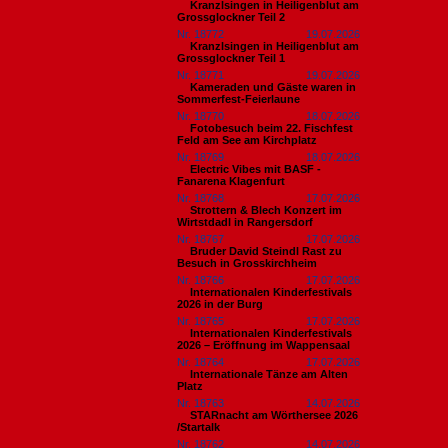
Kranzlsingen in Heiligenblut am
Grossglockner Teil 2
Nr. 18772
19.07.2026
Kranzlsingen in Heiligenblut am
Grossglockner Teil 1
Nr. 18771
19.07.2026
Kameraden und Gäste waren in
Sommerfest-Feierlaune
Nr. 18770
18.07.2026
Fotobesuch beim 22. Fischfest
Feld am See am Kirchplatz
Nr. 18769
18.07.2026
Electric Vibes mit BASF -
Fanarena Klagenfurt
Nr. 18768
17.07.2026
Strottern & Blech Konzert im
Wirtstdadl in Rangersdorf
Nr. 18767
17.07.2026
Bruder David Steindl Rast zu
Besuch in Grosskirchheim
Nr. 18766
17.07.2026
Internationalen Kinderfestivals
2026 in der Burg
Nr. 18765
17.07.2026
Internationalen Kinderfestivals
2026 – Eröffnung im Wappensaal
Nr. 18764
17.07.2026
Internationale Tänze am Alten
Platz
Nr. 18763
14.07.2026
STARnacht am Wörthersee 2026
/Startalk
Nr. 18762
14.07.2026