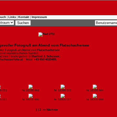
buch
|
Links
|
Kontakt
|
Impressum
svoller Fotogruß am Abend vom Flatschachersee
ller Fotogruß am Abend vom
Flatschachersee
hen im wunderschönen Kärnten.
ind vom Fenstergucker ©
Manfred J. Schusser
.
@schusserfoto.at
– Mobil:
+43-650 4020485
.
56 001
Nr. 18356 002
Nr. 18356 003
Nr. 18356 004
56 005
Nr. 18356 006
Nr. 18356 007
Nr. 18356 008
1
|
2
>> Nächste