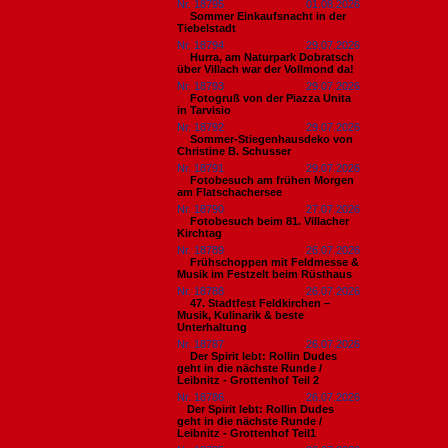
Nr. 18795
01.08.2026
Sommer Einkaufsnacht in der
Tiebelstadt
Nr. 18794
29.07.2026
Hurra, am Naturpark Dobratsch
über Villach war der Vollmond da!
Nr. 18793
29.07.2026
Fotogruß von der Piazza Unita
in Tarvisio
Nr. 18792
29.07.2026
Sommer-Stiegenhausdeko von
Christine B. Schusser
Nr. 18791
29.07.2026
Fotobesuch am frühen Morgen
am Flatschachersee
Nr. 18790
27.07.2026
Fotobesuch beim 81. Villacher
Kirchtag
Nr. 18789
26.07.2026
Frühschoppen mit Feldmesse &
Musik im Festzelt beim Rüsthaus
Nr. 18788
26.07.2026
47. Stadtfest Feldkirchen –
Musik, Kulinarik & beste
Unterhaltung
Nr. 18787
26.07.2026
Der Spirit lebt: Rollin Dudes
geht in die nächste Runde /
Leibnitz - Grottenhof Teil 2
Nr. 18786
26.07.2026
​Der Spirit lebt: Rollin Dudes
geht in die nächste Runde /
Leibnitz - Grottenhof Teil1