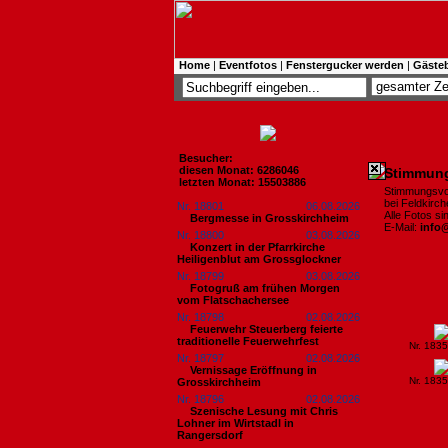
Home
|
Eventfotos
|
Fenstergucker werden
|
Gäste
Besucher:
diesen Monat: 6286046
Stimmung
letzten Monat: 15503886
Stimmungsvo
bei Feldkirc
Nr. 18801
06.08.2026
Alle Fotos s
Bergmesse in Grosskirchheim
E-Mail:
info
Nr. 18800
03.08.2026
Konzert in der Pfarrkirche
Heiligenblut am Grossglockner
Nr. 18799
03.08.2026
Fotogruß am frühen Morgen
vom Flatschachersee
Nr. 18798
02.08.2026
Feuerwehr Steuerberg feierte
traditionelle Feuerwehrfest
Nr. 183
Nr. 18797
02.08.2026
Vernissage Eröffnung in
Nr. 183
Grosskirchheim
Nr. 18796
02.08.2026
Szenische Lesung mit Chris
Lohner im Wirtstadl in
Rangersdorf