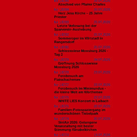
Nr. 18785
26.07.2026
Abschied von Pfarrer Charles
Nr. 18784
26.07.2026
Herz Jesu Kirche – 25 Jahre
Priester
Nr. 18783
25.07.2026
​Letzte Verlosung bei der
Sparverein-Aushebung
Nr. 18782
25.07.2026
Sommeroper im Wirtstadl in
Rangersdorf
Nr. 18780
25.07.2026
Schlosswiese Moosburg 2026 -
Tag 2
Nr. 18779
24.07.2026
Eröffnung Schlosswiese
Moosburg 2026
Nr. 18778
23.07.2026
Fotobesuch am
Flatschachersee
Nr. 18777
23.07.2026
Fotobesuch im Minimundus -
die kleine Welt am Wörthersee
Nr. 18776
22.07.2026
WHITE LIES Konzert in Laibach
Nr. 18775
20.07.2026
Familien-Fotospaziergang im
wunderschönen Tiebelpark
Nr. 18774
20.07.2026
SiniAir 2026: Gelungene
Veranstaltung mit bester
Stimmung /Sinabelkirchen
Nr. 18773
19.07.2026