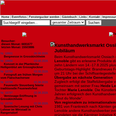
Home
|
Eventfotos
|
Fenstergucker werden
|
Gästebuch
|
Links
|
Kontakt
|
Impressu
Besucher:
diesen Monat: 6691677
Kunsthandwerksmarkt Ossiac
letzten Monat: 15503886
Jubiläum
Nr. 18801
06.08.2026
Beim Kunsthandwerksmarkt Ossiach 
Bergmesse in Grosskirchheim
Lenoble
gibt es erlesene Produkte di
Nr. 18800
03.08.2026
Konzert in der Pfarrkirche
zehn Ländern von 14.-17.8.2025 plu
Heiligenblut am Grossglockner
Geburtstags-Highlight: Brandneues 
Nr. 18799
03.08.2026
um 21 Uhr bei der Schiffsanlegestelle
Fotogruß am frühen Morgen
Übergabe an nächste Generation
vom Flatschachersee
Zugleich erfolgt die Staffelübergabe 
Nr. 18798
02.08.2026
Feuerwehr Steuerberg feierte
gemeinsam mit seiner Frau
Heide L
traditionelle Feuerwehrfest
Tochter
Marie Lenoble
. Die Künstler
Nr. 18797
02.08.2026
Jahren erfolgreich den Kunsthandwe
Vernissage Eröffnung in
„Bout du Monde“.
Grosskirchheim
Von regionalem zu internationalem
Nr. 18796
02.08.2026
1981 von Frankreich nach Kärnten g
Szenische Lesung mit Chris
Lohner im Wirtstadl in
Lenoble andere Kunsthandwerker:in
Rangersdorf
gründeten sie die Kärntner Initiativ