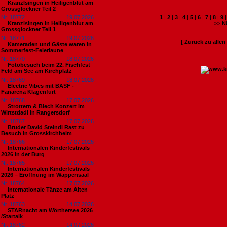
Kranzlsingen in Heiligenblut am
Grossglockner Teil 2
Nr. 18772
19.07.2026
1
|
2
|
3
|
4
|
5
|
6
|
7
|
8
|
9
Kranzlsingen in Heiligenblut am
>> N
Grossglockner Teil 1
Nr. 18771
19.07.2026
[ Zurück zu alle
Kameraden und Gäste waren in
Sommerfest-Feierlaune
Nr. 18770
18.07.2026
Fotobesuch beim 22. Fischfest
Feld am See am Kirchplatz
Nr. 18769
18.07.2026
Electric Vibes mit BASF -
Fanarena Klagenfurt
Nr. 18768
17.07.2026
Strottern & Blech Konzert im
Wirtstdadl in Rangersdorf
Nr. 18767
17.07.2026
Bruder David Steindl Rast zu
Besuch in Grosskirchheim
Nr. 18766
17.07.2026
Internationalen Kinderfestivals
2026 in der Burg
Nr. 18765
17.07.2026
Internationalen Kinderfestivals
2026 – Eröffnung im Wappensaal
Nr. 18764
17.07.2026
Internationale Tänze am Alten
Platz
Nr. 18763
14.07.2026
STARnacht am Wörthersee 2026
/Startalk
Nr. 18762
14.07.2026