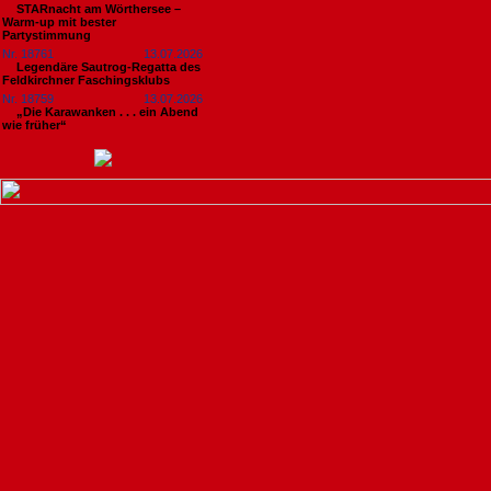
STARnacht am Wörthersee –
Warm-up mit bester
Partystimmung
Nr. 18761
13.07.2026
Legendäre Sautrog-Regatta des
Feldkirchner Faschingsklubs
Nr. 18759
13.07.2026
„Die Karawanken . . . ein Abend
wie früher“