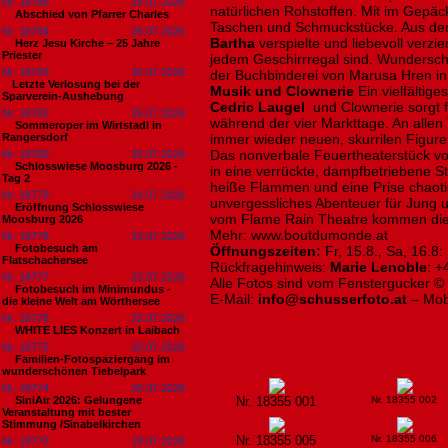
Nr. 18785
26.07.2026
natürlichen Rohstoffen. Mit im Gepä
Abschied von Pfarrer Charles
Taschen und Schmuckstücke. Aus dem
Nr. 18784
26.07.2026
Bartha
verspielte und liebevoll verzie
Herz Jesu Kirche – 25 Jahre
Priester
jedem Geschirrregal sind. Wundersc
Nr. 18783
25.07.2026
der Buchbinderei von Marusa Hren in 
​Letzte Verlosung bei der
Musik und Clownerie
Ein vielfälti
Sparverein-Aushebung
Cedric Laugel
und Clownerie sorgt f
Nr. 18782
25.07.2026
während der vier Markttage. An allen 
Sommeroper im Wirtstadl in
Rangersdorf
immer wieder neuen, skurrilen Figure
Das nonverbale Feuertheaterstück vo
Nr. 18780
25.07.2026
Schlosswiese Moosburg 2026 -
in eine verrückte, dampfbetriebene 
Tag 2
heiße Flammen und eine Prise chaoti
Nr. 18779
24.07.2026
unvergessliches Abenteuer für Jung 
Eröffnung Schlosswiese
vom Flame Rain Theatre kommen die k
Moosburg 2026
Mehr: www.boutdumonde.at
Nr. 18778
23.07.2026
Fotobesuch am
Öffnungszeiten:
Fr, 15.8., Sa, 16.8:
Flatschachersee
Rückfragehinweis:
Marie Lenoble
: +
Nr. 18777
23.07.2026
Alle Fotos sind vom Fenstergucker ©
Fotobesuch im Minimundus -
E-Mail:
info@schusserfoto.at
– Mob
die kleine Welt am Wörthersee
Nr. 18776
22.07.2026
WHITE LIES Konzert in Laibach
Nr. 18775
20.07.2026
Familien-Fotospaziergang im
wunderschönen Tiebelpark
Nr. 18774
20.07.2026
SiniAir 2026: Gelungene
Nr. 18355 001
Nr. 18355 002
Veranstaltung mit bester
Stimmung /Sinabelkirchen
Nr. 18355 005
Nr. 18355 006
Nr. 18773
19.07.2026