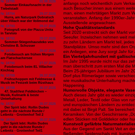
Nr. 18795
01.08.2026
anfangs noch wöchentlich zum Verkau
Sommer Einkaufsnacht in der
auch Besucher:innen aus einem weit
Tiebelstadt
man, einen mehrtätigen Markt zum 
Nr. 18794
29.07.2026
Hurra, am Naturpark Dobratsch
veranstalten. Anfang der 1990er-Jahr
über Villach war der Vollmond da!
Ausstellende angewachsen.
Nr. 18793
29.07.2026
Hohe Qualitätsstandards
Fotogruß von der Piazza Unita
Seit 2020 erstreckt sich der Markt v
in Tarvisio
Seeufer. Inzwischen nehmen weit me
Nr. 18792
29.07.2026
zu zehn Ländern am Markt teil, jede
Sommer-Stiegenhausdeko von
Christine B. Schusser
Standplätze. Umso mehr sind den Org
Nr. 18791
29.07.2026
ein Anliegen, eine Jury sorgt Jahr für
Fotobesuch am frühen Morgen
Ein Vierteljahrhundert mit gallisch
am Flatschachersee
Im Jahr 1995 wurde nicht nur das zeh
Nr. 18790
27.07.2026
man überschritt zum ersten Mal die 
Fotobesuch beim 81. Villacher
Kirchtag
Beim 25-jährigen Jubiläum im Jahr 20
Dorf plus Römerlager sowie verschie
Nr. 18789
26.07.2026
Frühschoppen mit Feldmesse &
wie musikalische Unterhaltung mach
Musik im Festzelt beim Rüsthaus
Happening.
Nr. 18788
26.07.2026
Humorvolle Objekte, elegante Vas
47. Stadtfest Feldkirchen –
Auch dieses Jahr gibt es wieder einzi
Musik, Kulinarik & beste
Unterhaltung
Metall, Leder, Textil oder Glas von r
Nr. 18787
26.07.2026
und europäischen Ländern zu entdec
Der Spirit lebt: Rollin Dudes
mit dabei ist Birgit Palt. Sie bereiche
geht in die nächste Runde /
Keramiken: Von der Geschirrserie „Do
Leibnitz - Grottenhof Teil 2
edlen Stücken mit Golddekor oder hu
Nr. 18786
26.07.2026
​Der Spirit lebt: Rollin Dudes
Kunstvoll gefärbte Naturmaterialie
geht in die nächste Runde /
Aus der Gegend um Sankt Veit an der
Leibnitz - Grottenhof Teil1
fließenden Seidenschals mit, kunstvol