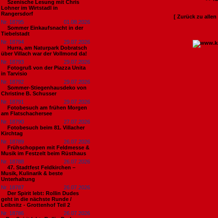
Szenische Lesung mit Chris
Lohner im Wirtstadl in
Rangersdorf
[ Zurück zu alle
Nr. 18795
01.08.2026
Sommer Einkaufsnacht in der
Tiebelstadt
Nr. 18794
29.07.2026
Hurra, am Naturpark Dobratsch
über Villach war der Vollmond da!
Nr. 18793
29.07.2026
Fotogruß von der Piazza Unita
in Tarvisio
Nr. 18792
29.07.2026
Sommer-Stiegenhausdeko von
Christine B. Schusser
Nr. 18791
29.07.2026
Fotobesuch am frühen Morgen
am Flatschachersee
Nr. 18790
27.07.2026
Fotobesuch beim 81. Villacher
Kirchtag
Nr. 18789
26.07.2026
Frühschoppen mit Feldmesse &
Musik im Festzelt beim Rüsthaus
Nr. 18788
26.07.2026
47. Stadtfest Feldkirchen –
Musik, Kulinarik & beste
Unterhaltung
Nr. 18787
26.07.2026
Der Spirit lebt: Rollin Dudes
geht in die nächste Runde /
Leibnitz - Grottenhof Teil 2
Nr. 18786
26.07.2026