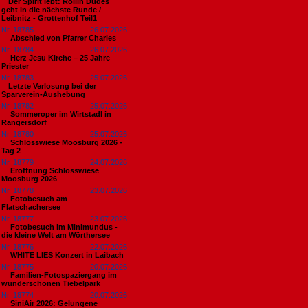
​Der Spirit lebt: Rollin Dudes
geht in die nächste Runde /
Leibnitz - Grottenhof Teil1
Nr. 18785
26.07.2026
Abschied von Pfarrer Charles
Nr. 18784
26.07.2026
Herz Jesu Kirche – 25 Jahre
Priester
Nr. 18783
25.07.2026
​Letzte Verlosung bei der
Sparverein-Aushebung
Nr. 18782
25.07.2026
Sommeroper im Wirtstadl in
Rangersdorf
Nr. 18780
25.07.2026
Schlosswiese Moosburg 2026 -
Tag 2
Nr. 18779
24.07.2026
Eröffnung Schlosswiese
Moosburg 2026
Nr. 18778
23.07.2026
Fotobesuch am
Flatschachersee
Nr. 18777
23.07.2026
Fotobesuch im Minimundus -
die kleine Welt am Wörthersee
Nr. 18776
22.07.2026
WHITE LIES Konzert in Laibach
Nr. 18775
20.07.2026
Familien-Fotospaziergang im
wunderschönen Tiebelpark
Nr. 18774
20.07.2026
SiniAir 2026: Gelungene