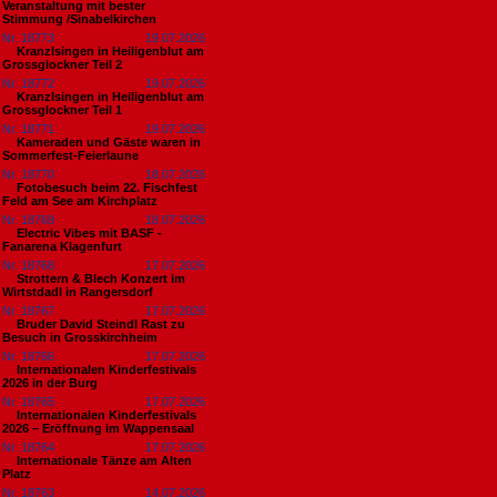
Veranstaltung mit bester
Stimmung /Sinabelkirchen
Nr. 18773
19.07.2026
Kranzlsingen in Heiligenblut am
Grossglockner Teil 2
Nr. 18772
19.07.2026
Kranzlsingen in Heiligenblut am
Grossglockner Teil 1
Nr. 18771
19.07.2026
Kameraden und Gäste waren in
Sommerfest-Feierlaune
Nr. 18770
18.07.2026
Fotobesuch beim 22. Fischfest
Feld am See am Kirchplatz
Nr. 18769
18.07.2026
Electric Vibes mit BASF -
Fanarena Klagenfurt
Nr. 18768
17.07.2026
Strottern & Blech Konzert im
Wirtstdadl in Rangersdorf
Nr. 18767
17.07.2026
Bruder David Steindl Rast zu
Besuch in Grosskirchheim
Nr. 18766
17.07.2026
Internationalen Kinderfestivals
2026 in der Burg
Nr. 18765
17.07.2026
Internationalen Kinderfestivals
2026 – Eröffnung im Wappensaal
Nr. 18764
17.07.2026
Internationale Tänze am Alten
Platz
Nr. 18763
14.07.2026