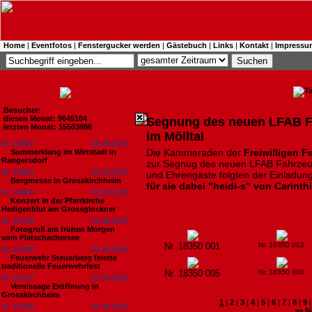
Home
|
Eventfotos
|
Fenstergucker werden
|
Gästebuch
|
Links
|
Kontakt
|
Impressu
Besucher:
diesen Monat: 9645104
Segnung des neuen LFAB F
letzten Monat: 15503886
im Mölltal
Nr. 18802
08.08.2026
Die
Kammeraden der
Freiwilligen F
Summerklang im Wirtstadl in
Rangersdorf
zur Segnug des neuen LFAB Fahrzeug
Nr. 18801
06.08.2026
und Ehrengäste folgten der Einladung
Bergmesse in Grosskirchheim
für sie dabei "heidi-s" von Carinth
Nr. 18800
03.08.2026
Konzert in der Pfarrkirche
Heiligenblut am Grossglockner
Nr. 18799
03.08.2026
Fotogruß am frühen Morgen
vom Flatschachersee
Nr. 18350 001
Nr. 18350 002
Nr. 18798
02.08.2026
Feuerwehr Steuerberg feierte
traditionelle Feuerwehrfest
Nr. 18350 005
Nr. 18350 006
Nr. 18797
02.08.2026
Vernissage Eröffnung in
Grosskirchheim
1
|
2
|
3
|
4
|
5
|
6
|
7
|
8
|
9
Nr. 18796
02.08.2026
>> N