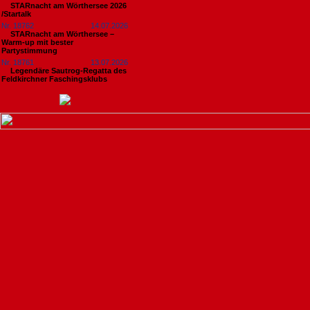
STARnacht am Wörthersee 2026
/Startalk
Nr. 18762
14.07.2026
STARnacht am Wörthersee –
Warm-up mit bester
Partystimmung
Nr. 18761
13.07.2026
Legendäre Sautrog-Regatta des
Feldkirchner Faschingsklubs