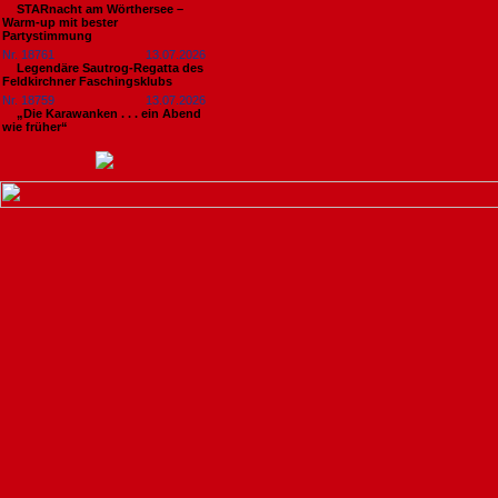
STARnacht am Wörthersee –
Warm-up mit bester
Partystimmung
Nr. 18761
13.07.2026
Legendäre Sautrog-Regatta des
Feldkirchner Faschingsklubs
Nr. 18759
13.07.2026
„Die Karawanken . . . ein Abend
wie früher“