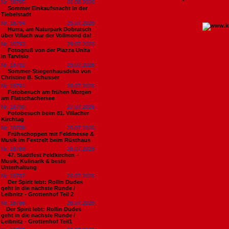
Nr. 18795
01.08.2026
Sommer Einkaufsnacht in der
Tiebelstadt
Nr. 18794
29.07.2026
Hurra, am Naturpark Dobratsch
über Villach war der Vollmond da!
Nr. 18793
29.07.2026
Fotogruß von der Piazza Unita
in Tarvisio
Nr. 18792
29.07.2026
Sommer-Stiegenhausdeko von
Christine B. Schusser
Nr. 18791
29.07.2026
Fotobesuch am frühen Morgen
am Flatschachersee
Nr. 18790
27.07.2026
Fotobesuch beim 81. Villacher
Kirchtag
Nr. 18789
26.07.2026
Frühschoppen mit Feldmesse &
Musik im Festzelt beim Rüsthaus
Nr. 18788
26.07.2026
47. Stadtfest Feldkirchen –
Musik, Kulinarik & beste
Unterhaltung
Nr. 18787
26.07.2026
Der Spirit lebt: Rollin Dudes
geht in die nächste Runde /
Leibnitz - Grottenhof Teil 2
Nr. 18786
26.07.2026
​Der Spirit lebt: Rollin Dudes
geht in die nächste Runde /
Leibnitz - Grottenhof Teil1