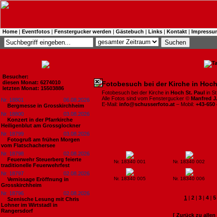
Home
|
Eventfotos
|
Fenstergucker werden
|
Gästebuch
|
Links
|
Kontakt
|
Impressu
Besucher:
diesen Monat: 6274010
Fotobesuch bei der Kirche in Hoch
letzten Monat: 15503886
Fotobesuch bei der Kirche in
Hoch St. Paul
in S
Alle Fotos sind vom Fenstergucker ©
Manfred J
Nr. 18801
06.08.2026
E-Mail:
info@schusserfoto.at
– Mobil:
+43-650
Bergmesse in Grosskirchheim
Nr. 18800
03.08.2026
Konzert in der Pfarrkirche
Heiligenblut am Grossglockner
Nr. 18799
03.08.2026
Fotogruß am frühen Morgen
vom Flatschachersee
Nr. 18798
02.08.2026
Feuerwehr Steuerberg feierte
Nr. 18340 001
Nr. 18340 002
traditionelle Feuerwehrfest
Nr. 18797
02.08.2026
Nr. 18340 005
Nr. 18340 006
Vernissage Eröffnung in
Grosskirchheim
Nr. 18796
02.08.2026
1
|
2
|
3
|
4
|
5
Szenische Lesung mit Chris
Lohner im Wirtstadl in
Rangersdorf
[ Zurück zu alle