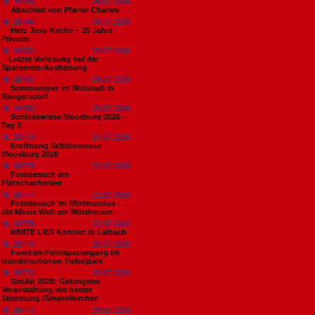
Nr. 18785
26.07.2026
Abschied von Pfarrer Charles
Nr. 18784
26.07.2026
Herz Jesu Kirche – 25 Jahre
Priester
Nr. 18783
25.07.2026
​Letzte Verlosung bei der
Sparverein-Aushebung
Nr. 18782
25.07.2026
Sommeroper im Wirtstadl in
Rangersdorf
Nr. 18780
25.07.2026
Schlosswiese Moosburg 2026 -
Tag 2
Nr. 18779
24.07.2026
Eröffnung Schlosswiese
Moosburg 2026
Nr. 18778
23.07.2026
Fotobesuch am
Flatschachersee
Nr. 18777
23.07.2026
Fotobesuch im Minimundus -
die kleine Welt am Wörthersee
Nr. 18776
22.07.2026
WHITE LIES Konzert in Laibach
Nr. 18775
20.07.2026
Familien-Fotospaziergang im
wunderschönen Tiebelpark
Nr. 18774
20.07.2026
SiniAir 2026: Gelungene
Veranstaltung mit bester
Stimmung /Sinabelkirchen
Nr. 18773
19.07.2026