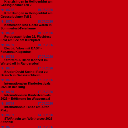
Kranzlsingen in Heiligenblut am
Grossglockner Teil 2
Nr. 18772
19.07.2026
Kranzlsingen in Heiligenblut am
Grossglockner Teil 1
Nr. 18771
19.07.2026
Kameraden und Gäste waren in
Sommerfest-Feierlaune
Nr. 18770
18.07.2026
Fotobesuch beim 22. Fischfest
Feld am See am Kirchplatz
Nr. 18769
18.07.2026
Electric Vibes mit BASF -
Fanarena Klagenfurt
Nr. 18768
17.07.2026
Strottern & Blech Konzert im
Wirtstdadl in Rangersdorf
Nr. 18767
17.07.2026
Bruder David Steindl Rast zu
Besuch in Grosskirchheim
Nr. 18766
17.07.2026
Internationalen Kinderfestivals
2026 in der Burg
Nr. 18765
17.07.2026
Internationalen Kinderfestivals
2026 – Eröffnung im Wappensaal
Nr. 18764
17.07.2026
Internationale Tänze am Alten
Platz
Nr. 18763
14.07.2026
STARnacht am Wörthersee 2026
/Startalk
Nr. 18762
14.07.2026