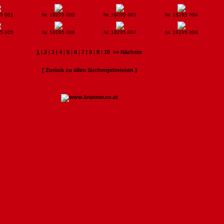
95 001
Nr. 18295 002
Nr. 18295 003
Nr. 18295 004
95 005
Nr. 18295 006
Nr. 18295 007
Nr. 18295 008
1
|
2
|
3
|
4
|
5
|
6
|
7
|
8
|
9
|
10
>> Nächste
[ Zurück zu allen Suchergebnissen ]