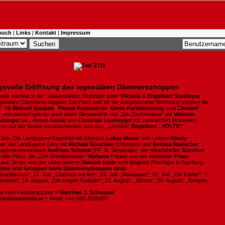
buch
|
Links
|
Kontakt
|
Impressum
svolle Eröffnung des legendären Dämmerschoppen
e startete in der Jausenstation Stubinger unter
Viktoria
&
Engelbert Stubinger
egendäre Dämmerschoppen. Die Party und für die ausgelassene Stimmung sorgten die
“ mit
Manuel Suppan
,
Pascal Krassnitzer
,
Kevin Karnaitschnig
, und
Christof
r
und danach gab es auch einen Showauftritt von „Die Zammreissa“ mit
Valentin
ubinger
jun.,
Armin Korak
und
Christian Laußegger
mit zahlreichen Musikfans.
en auf der Bühne verabschiedete sich das „Urviech“
Engelbert „VOLTE“
den: Die Landjugend Kappfeld mit Obmann
Lukas Moser
und Leiterin
Emely
ger
, die Landjugend Sörg mit
Michael Göschler
(Obmann) und
Bettina
Rauscher
 Gruppenkommandant
Andreas Schmid
(FF-St. Sebastian), der Weinhändler
Günther
attin Petra, die „GH-Scheiberwirtin“
Stefanie Fritzer
und der Amtsleiter
Franz
aus Sirnitz und der Unternehmer
Manuel Aster
vom Magrain Prechtgut in Salzburg.
rmine und Gruppen beim Dämmerschoppen sind:
hsteiflsmusi“; 17. Juli: „Quetsch ma live“; 24. Juli: „Musibuam“; 31. Juli: „Die Kaiser“; 7.
enstein“; 14. August: „Die jungen Gailtaler“; 21. August: „Elchos“; 28. August: „Bengels
ind vom Fenstergucker ©
Manfred J. Schusser
.
@schusserfoto.at
– Mobil: +43-650 4020485.