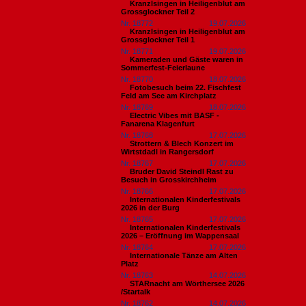
Kranzlsingen in Heiligenblut am
Grossglockner Teil 2
Nr. 18772
19.07.2026
Kranzlsingen in Heiligenblut am
Grossglockner Teil 1
Nr. 18771
19.07.2026
Kameraden und Gäste waren in
Sommerfest-Feierlaune
Nr. 18770
18.07.2026
Fotobesuch beim 22. Fischfest
Feld am See am Kirchplatz
Nr. 18769
18.07.2026
Electric Vibes mit BASF -
Fanarena Klagenfurt
Nr. 18768
17.07.2026
Strottern & Blech Konzert im
Wirtstdadl in Rangersdorf
Nr. 18767
17.07.2026
Bruder David Steindl Rast zu
Besuch in Grosskirchheim
Nr. 18766
17.07.2026
Internationalen Kinderfestivals
2026 in der Burg
Nr. 18765
17.07.2026
Internationalen Kinderfestivals
2026 – Eröffnung im Wappensaal
Nr. 18764
17.07.2026
Internationale Tänze am Alten
Platz
Nr. 18763
14.07.2026
STARnacht am Wörthersee 2026
/Startalk
Nr. 18762
14.07.2026