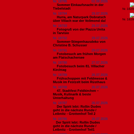
Nr. 18795
01.08.2026
Sommer Einkaufsnacht in der
Tiebelstadt
Nr. 182
Nr. 18794
29.07.2026
Hurra, am Naturpark Dobratsch
Nr. 182
über Villach war der Vollmond da!
Nr. 18793
29.07.2026
Fotogruß von der Piazza Unita
in Tarvisio
Nr. 18792
29.07.2026
Sommer-Stiegenhausdeko von
Christine B. Schusser
Nr. 18791
29.07.2026
Fotobesuch am frühen Morgen
am Flatschachersee
Nr. 18790
27.07.2026
Fotobesuch beim 81. Villacher
Kirchtag
Nr. 18789
26.07.2026
Frühschoppen mit Feldmesse &
Musik im Festzelt beim Rüsthaus
Nr. 18788
26.07.2026
47. Stadtfest Feldkirchen –
Musik, Kulinarik & beste
Unterhaltung
Nr. 18787
26.07.2026
Der Spirit lebt: Rollin Dudes
geht in die nächste Runde /
Leibnitz - Grottenhof Teil 2
Nr. 18786
26.07.2026
​Der Spirit lebt: Rollin Dudes
geht in die nächste Runde /
Leibnitz - Grottenhof Teil1