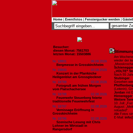
Home
|
Eventfotos
|
Fenstergucker werden
|
Gäste
Besucher:
diesen Monat: 7561703
Stimmung
letzten Monat: 15503886
Am Wochenend
wieder der l
Nr. 18801
06.08.2026
„Mooskrocha
Bergmesse in Grosskirchheim
Schienegge
Nr. 18800
03.08.2026
„VOLTE“ St
Konzert in der Pfarrkirche
Nach 55 Jahr
Heiligenblut am Grossglockner
Stubinger
.
Gesehen wer
Nr. 18799
03.08.2026
Pfeiffenber
Fotogruß am frühen Morgen
(Leiterin),
vom Flatschachersee
Jordan
mit G
Nr. 18798
02.08.2026
Hinteregger
Feuerwehr Steuerberg feierte
Weitere Te
traditionelle Feuerwehrfest
10. Juli: „Fuc
Nr. 18797
02.08.2026
August: „Meil
Vernissage Eröffnung in
reloaded“.
Grosskirchheim
Alle Fotos s
E-Mail:
info
Nr. 18796
02.08.2026
Szenische Lesung mit Chris
Lohner im Wirtstadl in
Rangersdorf