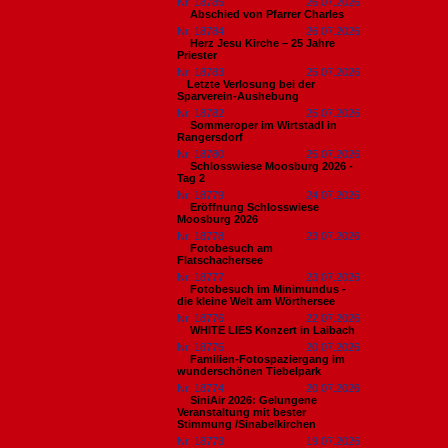
Nr. 18785
26.07.2026
Abschied von Pfarrer Charles
Nr. 18784
26.07.2026
Herz Jesu Kirche – 25 Jahre
Priester
Nr. 18783
25.07.2026
​Letzte Verlosung bei der
Sparverein-Aushebung
Nr. 18782
25.07.2026
Sommeroper im Wirtstadl in
Rangersdorf
Nr. 18780
25.07.2026
Schlosswiese Moosburg 2026 -
Tag 2
Nr. 18779
24.07.2026
Eröffnung Schlosswiese
Moosburg 2026
Nr. 18778
23.07.2026
Fotobesuch am
Flatschachersee
Nr. 18777
23.07.2026
Fotobesuch im Minimundus -
die kleine Welt am Wörthersee
Nr. 18776
22.07.2026
WHITE LIES Konzert in Laibach
Nr. 18775
20.07.2026
Familien-Fotospaziergang im
wunderschönen Tiebelpark
Nr. 18774
20.07.2026
SiniAir 2026: Gelungene
Veranstaltung mit bester
Stimmung /Sinabelkirchen
Nr. 18773
19.07.2026