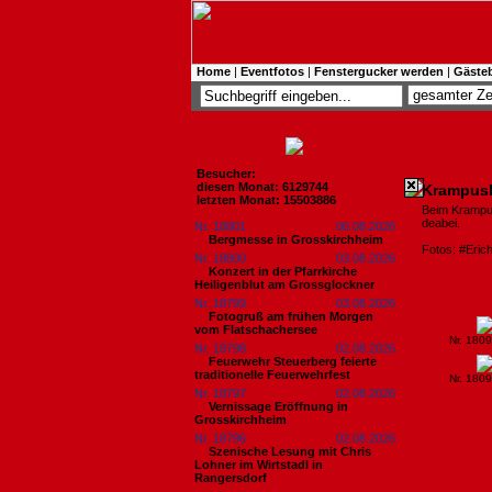
Home
|
Eventfotos
|
Fenstergucker werden
|
Gäste
Besucher:
diesen Monat: 6129744
Krampusla
letzten Monat: 15503886
Beim Krampus
deabei.
Nr. 18801
06.08.2026
Bergmesse in Grosskirchheim
Fotos: #Eric
Nr. 18800
03.08.2026
Konzert in der Pfarrkirche
Heiligenblut am Grossglockner
Nr. 18799
03.08.2026
Fotogruß am frühen Morgen
vom Flatschachersee
Nr. 180
Nr. 18798
02.08.2026
Feuerwehr Steuerberg feierte
traditionelle Feuerwehrfest
Nr. 180
Nr. 18797
02.08.2026
Vernissage Eröffnung in
Grosskirchheim
Nr. 18796
02.08.2026
Szenische Lesung mit Chris
Lohner im Wirtstadl in
Rangersdorf