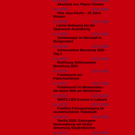
Nr. 18785
26.07.2026
Abschied von Pfarrer Charles
Nr. 18784
26.07.2026
Herz Jesu Kirche – 25 Jahre
Priester
Nr. 18783
25.07.2026
​Letzte Verlosung bei der
Sparverein-Aushebung
Nr. 18782
25.07.2026
Sommeroper im Wirtstadl in
Rangersdorf
Nr. 18780
25.07.2026
Schlosswiese Moosburg 2026 -
Tag 2
Nr. 18779
24.07.2026
Eröffnung Schlosswiese
Moosburg 2026
Nr. 18778
23.07.2026
Fotobesuch am
Flatschachersee
Nr. 18777
23.07.2026
Fotobesuch im Minimundus -
die kleine Welt am Wörthersee
Nr. 18776
22.07.2026
WHITE LIES Konzert in Laibach
Nr. 18775
20.07.2026
Familien-Fotospaziergang im
wunderschönen Tiebelpark
Nr. 18774
20.07.2026
SiniAir 2026: Gelungene
Veranstaltung mit bester
Stimmung /Sinabelkirchen
Nr. 18773
19.07.2026