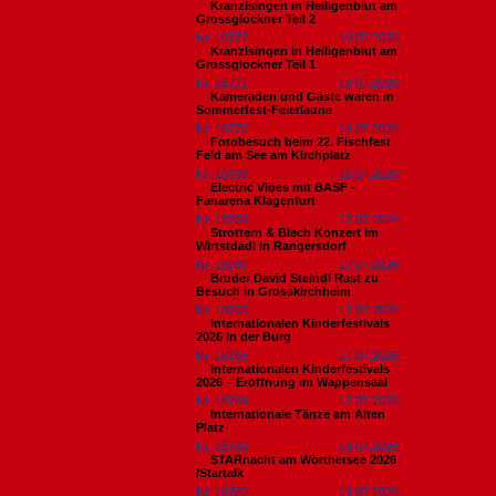
Kranzlsingen in Heiligenblut am
Grossglockner Teil 2
Nr. 18772
19.07.2026
Kranzlsingen in Heiligenblut am
Grossglockner Teil 1
Nr. 18771
19.07.2026
Kameraden und Gäste waren in
Sommerfest-Feierlaune
Nr. 18770
18.07.2026
Fotobesuch beim 22. Fischfest
Feld am See am Kirchplatz
Nr. 18769
18.07.2026
Electric Vibes mit BASF -
Fanarena Klagenfurt
Nr. 18768
17.07.2026
Strottern & Blech Konzert im
Wirtstdadl in Rangersdorf
Nr. 18767
17.07.2026
Bruder David Steindl Rast zu
Besuch in Grosskirchheim
Nr. 18766
17.07.2026
Internationalen Kinderfestivals
2026 in der Burg
Nr. 18765
17.07.2026
Internationalen Kinderfestivals
2026 – Eröffnung im Wappensaal
Nr. 18764
17.07.2026
Internationale Tänze am Alten
Platz
Nr. 18763
14.07.2026
STARnacht am Wörthersee 2026
/Startalk
Nr. 18762
14.07.2026