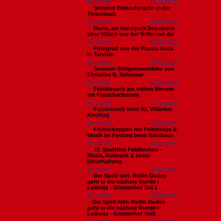
Nr. 18795
01.08.2026
Sommer Einkaufsnacht in der
Tiebelstadt
Nr. 18794
29.07.2026
Hurra, am Naturpark Dobratsch
über Villach war der Vollmond da!
Nr. 18793
29.07.2026
Fotogruß von der Piazza Unita
in Tarvisio
Nr. 18792
29.07.2026
Sommer-Stiegenhausdeko von
Christine B. Schusser
Nr. 18791
29.07.2026
Fotobesuch am frühen Morgen
am Flatschachersee
Nr. 18790
27.07.2026
Fotobesuch beim 81. Villacher
Kirchtag
Nr. 18789
26.07.2026
Frühschoppen mit Feldmesse &
Musik im Festzelt beim Rüsthaus
Nr. 18788
26.07.2026
47. Stadtfest Feldkirchen –
Musik, Kulinarik & beste
Unterhaltung
Nr. 18787
26.07.2026
Der Spirit lebt: Rollin Dudes
geht in die nächste Runde /
Leibnitz - Grottenhof Teil 2
Nr. 18786
26.07.2026
​Der Spirit lebt: Rollin Dudes
geht in die nächste Runde /
Leibnitz - Grottenhof Teil1