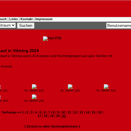
buch
|
Links
|
Kontakt
|
Impressum
uf in Viktring 2024
lauf in Viktring waren 25 Krampus-und Perchtengruppen aus ganz Kärnten mit
h Kranner
95 161
Nr. 18095 162
Nr. 18095 163
Nr. 18095 164
95 165
Nr. 18095 166
:
Vorherige <<
1
|
2
|
3
|
4
|
5
|
6
|
7
|
8
|
9
|
10
|
11
|
12
|
13
|
14
|
15
|
16
|
17
|
18
|
19
|
20
|
21
[ Zurück zu allen Suchergebnissen ]