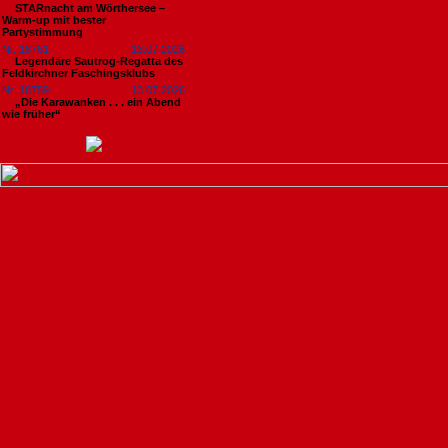
STARnacht am Wörthersee –
Warm-up mit bester
Partystimmung
Nr. 18761
13.07.2026
Legendäre Sautrog-Regatta des
Feldkirchner Faschingsklubs
Nr. 18759
13.07.2026
„Die Karawanken . . . ein Abend
wie früher“