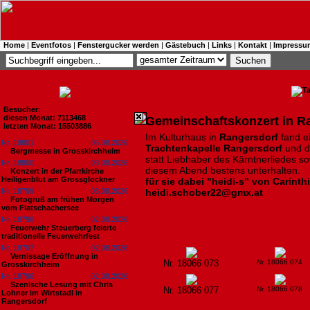
Home
|
Eventfotos
|
Fenstergucker werden
|
Gästebuch
|
Links
|
Kontakt
|
Impressu
Besucher:
diesen Monat: 7113468
Gemeinschaftskonzert in R
letzten Monat: 15503886
Im Kulturhaus in
Rangersdorf
fand e
Nr. 18801
06.08.2026
Trachtenkapelle Rangersdorf
und 
Bergmesse in Grosskirchheim
statt.Liebhaber des Kärntnerliedes 
Nr. 18800
03.08.2026
diesem Abend bestens unterhalten.
Konzert in der Pfarrkirche
Heiligenblut am Grossglockner
für sie dabei "heidi-s" von Carinth
Nr. 18799
03.08.2026
heidi.schober22@gmx.at
Fotogruß am frühen Morgen
vom Flatschachersee
Nr. 18798
02.08.2026
Feuerwehr Steuerberg feierte
traditionelle Feuerwehrfest
Nr. 18797
02.08.2026
Vernissage Eröffnung in
Nr. 18066 073
Nr. 18066 074
Grosskirchheim
Nr. 18796
02.08.2026
Szenische Lesung mit Chris
Nr. 18066 077
Nr. 18066 078
Lohner im Wirtstadl in
Rangersdorf