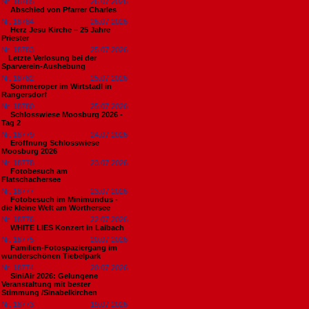
Nr. 18785
26.07.2026
Abschied von Pfarrer Charles
Nr. 18784
26.07.2026
Herz Jesu Kirche – 25 Jahre
Priester
Nr. 18783
25.07.2026
​Letzte Verlosung bei der
Sparverein-Aushebung
Nr. 18782
25.07.2026
Sommeroper im Wirtstadl in
Rangersdorf
Nr. 18780
25.07.2026
Schlosswiese Moosburg 2026 -
Tag 2
Nr. 18779
24.07.2026
Eröffnung Schlosswiese
Moosburg 2026
Nr. 18778
23.07.2026
Fotobesuch am
Flatschachersee
Nr. 18777
23.07.2026
Fotobesuch im Minimundus -
die kleine Welt am Wörthersee
Nr. 18776
22.07.2026
WHITE LIES Konzert in Laibach
Nr. 18775
20.07.2026
Familien-Fotospaziergang im
wunderschönen Tiebelpark
Nr. 18774
20.07.2026
SiniAir 2026: Gelungene
Veranstaltung mit bester
Stimmung /Sinabelkirchen
Nr. 18773
19.07.2026