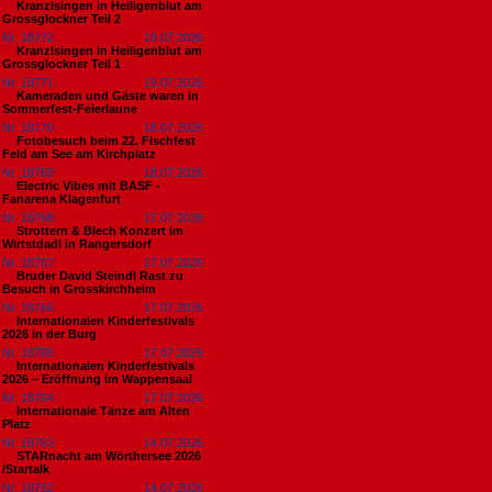
Kranzlsingen in Heiligenblut am
Grossglockner Teil 2
Nr. 18772
19.07.2026
Kranzlsingen in Heiligenblut am
Grossglockner Teil 1
Nr. 18771
19.07.2026
Kameraden und Gäste waren in
Sommerfest-Feierlaune
Nr. 18770
18.07.2026
Fotobesuch beim 22. Fischfest
Feld am See am Kirchplatz
Nr. 18769
18.07.2026
Electric Vibes mit BASF -
Fanarena Klagenfurt
Nr. 18768
17.07.2026
Strottern & Blech Konzert im
Wirtstdadl in Rangersdorf
Nr. 18767
17.07.2026
Bruder David Steindl Rast zu
Besuch in Grosskirchheim
Nr. 18766
17.07.2026
Internationalen Kinderfestivals
2026 in der Burg
Nr. 18765
17.07.2026
Internationalen Kinderfestivals
2026 – Eröffnung im Wappensaal
Nr. 18764
17.07.2026
Internationale Tänze am Alten
Platz
Nr. 18763
14.07.2026
STARnacht am Wörthersee 2026
/Startalk
Nr. 18762
14.07.2026