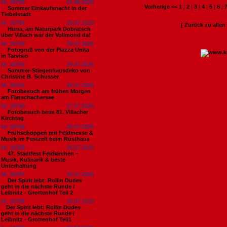
Nr. 18795
01.08.2026
:
Vorherige <<
1
|
2
|
3
|
4
|
5
|
6
|
Sommer Einkaufsnacht in der
Tiebelstadt
Nr. 18794
29.07.2026
[ Zurück zu alle
Hurra, am Naturpark Dobratsch
über Villach war der Vollmond da!
Nr. 18793
29.07.2026
Fotogruß von der Piazza Unita
in Tarvisio
Nr. 18792
29.07.2026
Sommer-Stiegenhausdeko von
Christine B. Schusser
Nr. 18791
29.07.2026
Fotobesuch am frühen Morgen
am Flatschachersee
Nr. 18790
27.07.2026
Fotobesuch beim 81. Villacher
Kirchtag
Nr. 18789
26.07.2026
Frühschoppen mit Feldmesse &
Musik im Festzelt beim Rüsthaus
Nr. 18788
26.07.2026
47. Stadtfest Feldkirchen –
Musik, Kulinarik & beste
Unterhaltung
Nr. 18787
26.07.2026
Der Spirit lebt: Rollin Dudes
geht in die nächste Runde /
Leibnitz - Grottenhof Teil 2
Nr. 18786
26.07.2026
​Der Spirit lebt: Rollin Dudes
geht in die nächste Runde /
Leibnitz - Grottenhof Teil1