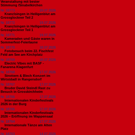
Veranstaltung mit bester
Stimmung /Sinabelkirchen
Nr. 18773
19.07.2026
Kranzlsingen in Heiligenblut am
Grossglockner Teil 2
Nr. 18772
19.07.2026
Kranzlsingen in Heiligenblut am
Grossglockner Teil 1
Nr. 18771
19.07.2026
Kameraden und Gäste waren in
Sommerfest-Feierlaune
Nr. 18770
18.07.2026
Fotobesuch beim 22. Fischfest
Feld am See am Kirchplatz
Nr. 18769
18.07.2026
Electric Vibes mit BASF -
Fanarena Klagenfurt
Nr. 18768
17.07.2026
Strottern & Blech Konzert im
Wirtstdadl in Rangersdorf
Nr. 18767
17.07.2026
Bruder David Steindl Rast zu
Besuch in Grosskirchheim
Nr. 18766
17.07.2026
Internationalen Kinderfestivals
2026 in der Burg
Nr. 18765
17.07.2026
Internationalen Kinderfestivals
2026 – Eröffnung im Wappensaal
Nr. 18764
17.07.2026
Internationale Tänze am Alten
Platz
Nr. 18763
14.07.2026