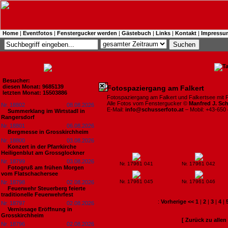
Home
|
Eventfotos
|
Fenstergucker werden
|
Gästebuch
|
Links
|
Kontakt
|
Impressu
Besucher:
diesen Monat: 9685139
Fotospaziergang am Falkert
letzten Monat: 15503886
Fotospaziergang am Falkert und Falkertsee mit 
Alle Fotos vom Fenstergucker ©
Manfred J. Sc
Nr. 18802
08.08.2026
E-Mail:
info@schusserfoto.at
– Mobil: +43-650
Summerklang im Wirtstadl in
Rangersdorf
Nr. 18801
06.08.2026
Bergmesse in Grosskirchheim
Nr. 18800
03.08.2026
Konzert in der Pfarrkirche
Heiligenblut am Grossglockner
Nr. 18799
03.08.2026
Nr. 17961 041
Nr. 17961 042
Fotogruß am frühen Morgen
vom Flatschachersee
Nr. 17961 045
Nr. 17961 046
Nr. 18798
02.08.2026
Feuerwehr Steuerberg feierte
traditionelle Feuerwehrfest
:
Vorherige <<
1
|
2
|
3
|
4
|
Nr. 18797
02.08.2026
Vernissage Eröffnung in
Grosskirchheim
[ Zurück zu alle
Nr. 18796
02.08.2026