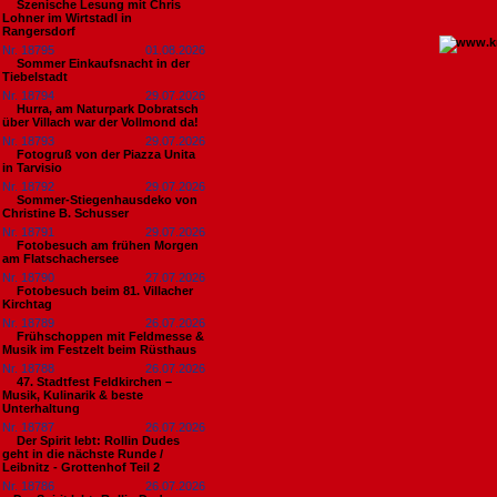
Szenische Lesung mit Chris
Lohner im Wirtstadl in
Rangersdorf
Nr. 18795
01.08.2026
Sommer Einkaufsnacht in der
Tiebelstadt
Nr. 18794
29.07.2026
Hurra, am Naturpark Dobratsch
über Villach war der Vollmond da!
Nr. 18793
29.07.2026
Fotogruß von der Piazza Unita
in Tarvisio
Nr. 18792
29.07.2026
Sommer-Stiegenhausdeko von
Christine B. Schusser
Nr. 18791
29.07.2026
Fotobesuch am frühen Morgen
am Flatschachersee
Nr. 18790
27.07.2026
Fotobesuch beim 81. Villacher
Kirchtag
Nr. 18789
26.07.2026
Frühschoppen mit Feldmesse &
Musik im Festzelt beim Rüsthaus
Nr. 18788
26.07.2026
47. Stadtfest Feldkirchen –
Musik, Kulinarik & beste
Unterhaltung
Nr. 18787
26.07.2026
Der Spirit lebt: Rollin Dudes
geht in die nächste Runde /
Leibnitz - Grottenhof Teil 2
Nr. 18786
26.07.2026