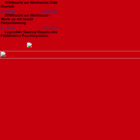
STARnacht am Wörthersee 2026
/Startalk
Nr. 18762
14.07.2026
STARnacht am Wörthersee –
Warm-up mit bester
Partystimmung
Nr. 18761
13.07.2026
Legendäre Sautrog-Regatta des
Feldkirchner Faschingsklubs