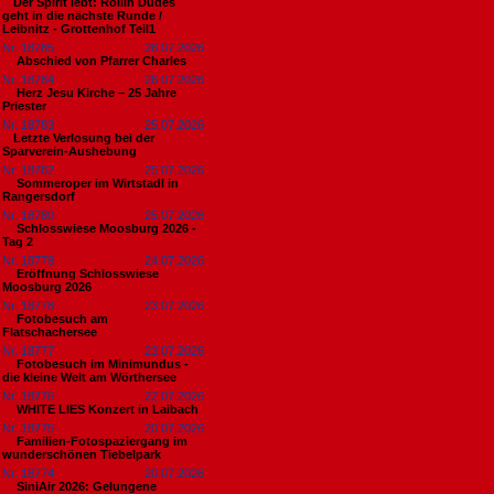
​Der Spirit lebt: Rollin Dudes
geht in die nächste Runde /
Leibnitz - Grottenhof Teil1
Nr. 18785
26.07.2026
Abschied von Pfarrer Charles
Nr. 18784
26.07.2026
Herz Jesu Kirche – 25 Jahre
Priester
Nr. 18783
25.07.2026
​Letzte Verlosung bei der
Sparverein-Aushebung
Nr. 18782
25.07.2026
Sommeroper im Wirtstadl in
Rangersdorf
Nr. 18780
25.07.2026
Schlosswiese Moosburg 2026 -
Tag 2
Nr. 18779
24.07.2026
Eröffnung Schlosswiese
Moosburg 2026
Nr. 18778
23.07.2026
Fotobesuch am
Flatschachersee
Nr. 18777
23.07.2026
Fotobesuch im Minimundus -
die kleine Welt am Wörthersee
Nr. 18776
22.07.2026
WHITE LIES Konzert in Laibach
Nr. 18775
20.07.2026
Familien-Fotospaziergang im
wunderschönen Tiebelpark
Nr. 18774
20.07.2026
SiniAir 2026: Gelungene